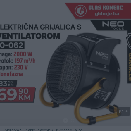
Podijeli
4
Moj dom
Grijanje i hlađenje
Električne grijalice