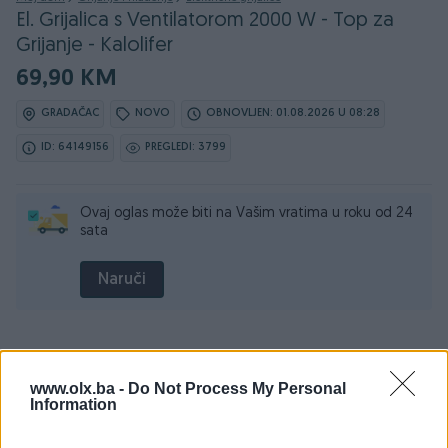
El. Grijalica s Ventilatorom 2000 W - Top za
Grijanje - Kalolifer
69,90 KM
GRADAČAC
NOVO
OBNOVLJEN: 01.08.2026 U 08:28
ID: 64149156
PREGLEDI: 3799
Ovaj oglas može biti na Vašim vratima u roku od 24
sata
Naruči
Osobine
www.olx.ba -
Do Not Process My Personal
Information
Vrsta
Ostalo