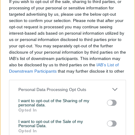
If you wish to opt-out of the sale, sharing to third parties, or
Snaga (W)
2000
processing of your personal or sensitive information for
targeted advertising by us, please use the below opt-out
Vrsta oglasa
Prodaja
section to confirm your selection. Please note that after your
opt-out request is processed you may continue seeing
Garancija (godina)
2
interest-based ads based on personal information utilized by
us or personal information disclosed to third parties prior to
Debljina/Dubina (cm)
210
your opt-out. You may separately opt-out of the further
disclosure of your personal information by third parties on the
Dužina (cm)
220
IAB’s list of downstream participants. This information may
Dužina kabla (m)
also be disclosed by us to third parties on the
1.4
IAB’s List of
Downstream Participants
that may further disclose it to other
Težina (kg)
1.55
third parties.
Mehanički termostat
✓
Personal Data Processing Opt Outs
Datum objave
12.10.2024
I want to opt-out of the Sharing of my
personal data.
Opted In
I want to opt-out of the Sale of my
Personal Data.
Opted In
Detaljni opis