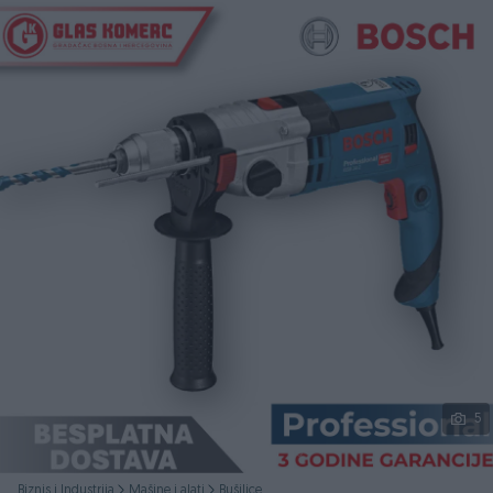
Podijeli
5
Biznis i Industrija
Mašine i alati
Bušilice