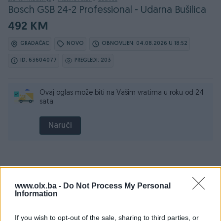
Bosch GSB 24-2 Professional - Udarna Bušilica
492 KM
GRADAČAC
NOVO
OBNOVLJEN: 04.08.2026 U 18:52
ID: 63604077
PREGLEDI: 203
Ovaj oglas može biti na Vašim vratima u roku od 24
sata
Naruči
Osobine
www.olx.ba -
Do Not Process My Personal
Information
Proizvođač
Bosch
If you wish to opt-out of the sale, sharing to third parties, or
Tip bušilice
Udarna bušilica