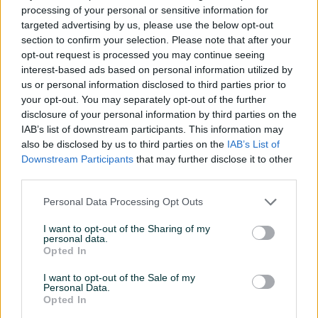
processing of your personal or sensitive information for
Snaga (W)
1100
targeted advertising by us, please use the below opt-out
section to confirm your selection. Please note that after your
Masa (kg)
2.9
opt-out request is processed you may continue seeing
interest-based ads based on personal information utilized by
Br. obrtaja (o/min)
3000
us or personal information disclosed to third parties prior to
your opt-out. You may separately opt-out of the further
Vrsta oglasa
Prodaja
disclosure of your personal information by third parties on the
IAB’s list of downstream participants. This information may
Kontrola snage
✓
also be disclosed by us to third parties on the
IAB’s List of
Downstream Participants
that may further disclose it to other
Lijevi i desni smjer obrtanja
✓
third parties.
Više brzina
✓
Personal Data Processing Opt Outs
Datum objave
13.09.2024
I want to opt-out of the Sharing of my
personal data.
Opted In
I want to opt-out of the Sale of my
Personal Data.
Detaljni opis
Opted In