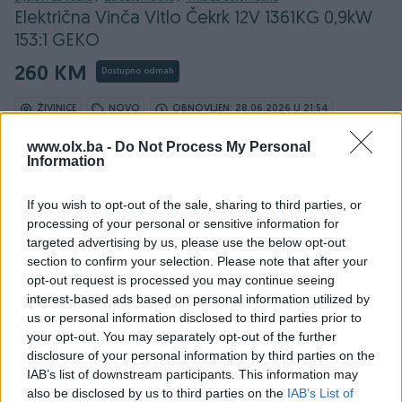
Električna Vinča Vitlo Čekrk 12V 1361KG 0,9kW
153:1 GEKO
260 KM
Dostupno odmah
ŽIVINICE
NOVO
OBNOVLJEN: 28.06.2026 U 21:54
ID: 62465013
PREGLEDI: 1397
www.olx.ba -
Do Not Process My Personal
Information
Ovaj oglas može biti na Vašim vratima u roku od 24
If you wish to opt-out of the sale, sharing to third parties, or
sata
processing of your personal or sensitive information for
targeted advertising by us, please use the below opt-out
Naruči
section to confirm your selection. Please note that after your
opt-out request is processed you may continue seeing
interest-based ads based on personal information utilized by
us or personal information disclosed to third parties prior to
your opt-out. You may separately opt-out of the further
disclosure of your personal information by third parties on the
IAB’s list of downstream participants. This information may
Detaljni opis
also be disclosed by us to third parties on the
IAB’s List of