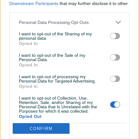
Downstream Participants
that may further disclose it to other
Šifra: 20502
third parties.
Personal Data Processing Opt Outs
Barkod: 5901477168253
I want to opt-out of the Sharing of my
personal data.
Model: G81703
Opted In
I want to opt-out of the Sale of my
Personal Data.
Opis proizvoda:
Opted In
I want to opt-out of processing my
Prikaži više
Personal Data for Targeted Advertising.
12V električno vitlo GEKO je idealna ponuda za korisnike
Opted In
quad-ova, ATV-a i off-road baggija. Visokokvalitetni
I want to opt-out of Collection, Use,
materijali i savršeno uklapanje svih elemenata vitla čine ga
PIK SHOP
Retention, Sale, and/or Sharing of my
savršenim čak i u ekstremno teškim uvjetima, kao što su
Personal Data that Is Unrelated with the
AirTools1
Purposes for which it was collected.
OffRoad prijelazi, gdje su voda, blato i pijesak dio
Online prije 6 sati
Opted Out
svakodnevnog života. Planetarni mjenjač redukcije 153:1
izrađen je od visokokvalitetnog čelika podvrgnutog
CONFIRM
odgovarajućoj toplinskoj obradi, što u velikoj mjeri znači
Prosječno vrijeme odgovora 5 sati