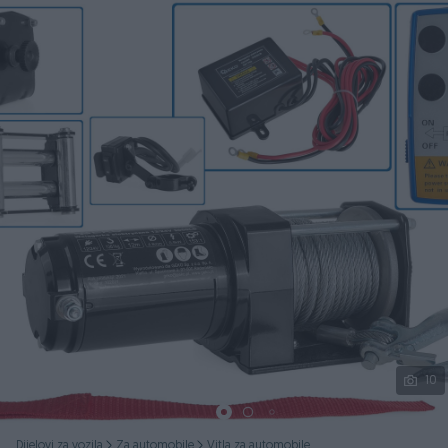
Podijeli
10
Dijelovi za vozila
Za automobile
Vitla za automobile