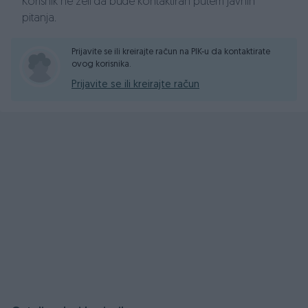
Stambeno-poslovna zgrada (disko klub) s ukupnom
Korisnik ne želi da bude kontaktiran putem javnih
površinom od 305,82 m².
pitanja.
Sadrži:
Prijavite se ili kreirajte račun na PIK-u da kontaktirate
ovog korisnika.
Prizemlje: 191,25 m²
Prvi sprat: 62,19 m²
Prijavite se ili kreirajte račun
Drugi sprat: 52,38 m²
Objekat 2:
Koristi se u svrhu proizvodnje i skladištenja, s ukupnom
površinom od 508,02 m².
Sadrži:
Prizemlje: 177,28 m²
Prvi sprat: 184,22 m²
Drugi sprat: 142,72 m²
Potkrovlje: 77,80 m²