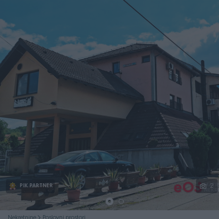
Podijeli
2
PIK PARTNER
Nekretnine
Poslovni prostori