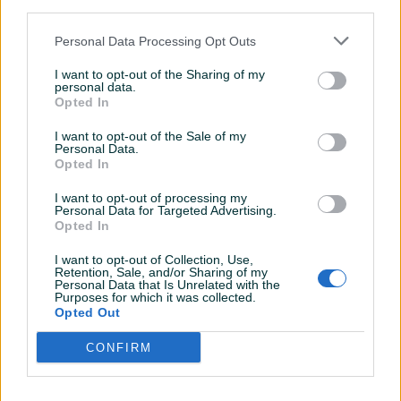
third parties.
Personal Data Processing Opt Outs
I want to opt-out of the Sharing of my
personal data.
Opted In
I want to opt-out of the Sale of my
Personal Data.
Opted In
I want to opt-out of processing my
Personal Data for Targeted Advertising.
Opted In
I want to opt-out of Collection, Use,
Retention, Sale, and/or Sharing of my
Detaljni opis
Personal Data that Is Unrelated with the
Purposes for which it was collected.
AKCIJSKA CIJENA VAŽI DO 31.08.2026.
Opted Out
CONFIRM
EOS MATRIX Nekretnine - Poslovni Objekat na Prodaju
u Lukavcu