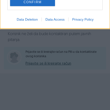
CONFIRM
promijenite tečnost - samo odvrnite jedan rezervoar i
zavrnite drugi sa drugim hemijskim sredstvom. U ovim
bocama možete čuvati i tečnosti.
Data Deletion
Data Access
Privacy Policy
Pitanja
PREDNOSTI
Korisnik ne želi da bude kontaktiran putem javnih
Profesionalno tijelo od mesinga
pitanja.
Visoka efikasnost
Rezervoar za deterdžent od 1 litra + 2x dodatni rezervoar
Prijavite se ili kreirajte račun na PIK-u da kontaktirate
ovog korisnika.
Podešavanje tečnosti
Podešavanje lepeze
Prijavite se ili kreirajte račun
SPECIFIKACIJE
Kapacitet: 1000ml
Pritisak max: 180bar
Temperatura max: 60°C
Kontrola tečnosti: DA