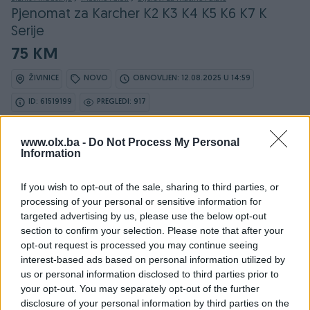
Pjenomat za Karcher K2 K3 K4 K5 K6 K7 K
Serije
75 KM
ŽIVINICE
NOVO
OBNOVLJEN: 12.08.2025 U 14:59
ID: 61519199
PREGLEDI: 917
www.olx.ba -
Do Not Process My Personal
Information
Osobine
If you wish to opt-out of the sale, sharing to third parties, or
processing of your personal or sensitive information for
Tip mašine/alata
Ostalo
targeted advertising by us, please use the below opt-out
section to confirm your selection. Please note that after your
Datum objave
30.05.2024
opt-out request is processed you may continue seeing
interest-based ads based on personal information utilized by
us or personal information disclosed to third parties prior to
your opt-out. You may separately opt-out of the further
disclosure of your personal information by third parties on the
Detaljni opis