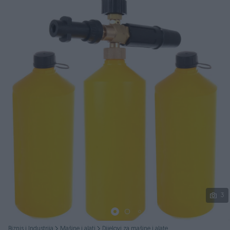
Podijeli
3
Biznis i Industrija
Mašine i alati
Dijelovi za mašine i alate