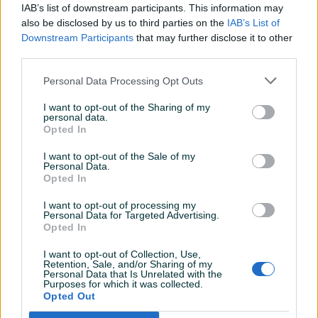
IAB’s list of downstream participants. This information may
also be disclosed by us to third parties on the
IAB’s List of
Šifra: 30439
Downstream Participants
that may further disclose it to other
Barkod: 5902553726077
third parties.
Precizna izrada i najbolja konstrukcija pružaju odličan kvalitet
Personal Data Processing Opt Outs
pjene. Predstavljeno pjenasto koplje ima čvrsto mesingano
I want to opt-out of the Sharing of my
tijelo.
personal data.
Pjenomat za snježnu pjenu je savršeno kompatibilna sa svim
Opted In
vrstama deterdženata u tečnom stanju. Ima podesivi ugao
I want to opt-out of the Sale of my
prskanja i dovod hemije.
Personal Data.
Opted In
Prikaži više
Ovaj pjenomat stvara gustu pjenu koja se može
I want to opt-out of processing my
jednostavno isprati vašom standardnom kopljem.
Personal Data for Targeted Advertising.
Opted In
PIK SHOP
AirTools
I want to opt-out of Collection, Use,
Set sadrži dvije dodatne posude sa poklopcima.
Retention, Sale, and/or Sharing of my
Personal Data that Is Unrelated with the
Omogućava vam da istovremeno radite s tri različite vrste
Purposes for which it was collected.
Opted Out
tekućina - na primjer vosak, šampon i odmašćivač. Ne
morate da čistite rezervoar svaki put kada želite da
Prosječno vrijeme odgovora jedan sat