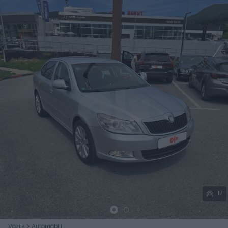
Podijeli
17
Vozila
Automobili