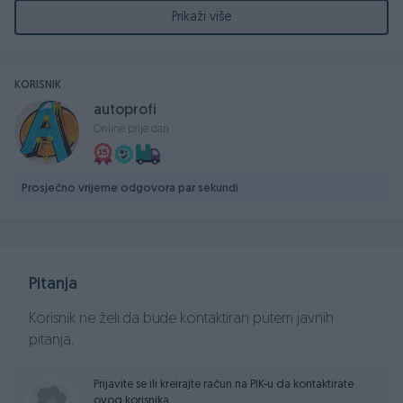
Od opreme posjeduje:
Prikaži više
-Parking senzori nazad
KORISNIK
-Dva code ključa od auta
autoprofi
Online prije dan
-Naslon za ruku naprijed i nazad
-AUX ulaz za vanjske audio uređaje
Prosječno vrijeme odgovora par sekundi
-Android multimedia sa navigaciom
-Automatski dvozonski klima uređaj
Pitanja
-2x Električni podizači
Korisnik ne želi da bude kontaktiran putem javnih
pitanja.
-Grijači retrovizora
Prijavite se ili kreirajte račun na PIK-u da kontaktirate
ovog korisnika.