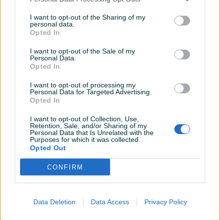
Svjetla
Xenon
I want to opt-out of the Sharing of my
personal data.
Zaštita/Blokada
Opted In
Električna blokada
I want to opt-out of the Sale of my
Metalik
Personal Data.
Opted In
Digitalna klima
I want to opt-out of processing my
Navigacija
Personal Data for Targeted Advertising.
Opted In
Touch screen (ekran)
I want to opt-out of Collection, Use,
Retention, Sale, and/or Sharing of my
USB port
Personal Data that Is Unrelated with the
Purposes for which it was collected.
Tempomat
Opted Out
Bluetooth
CONFIRM
El. podizači stakala
Data Deletion
Data Access
Privacy Policy
Naslon za ruku