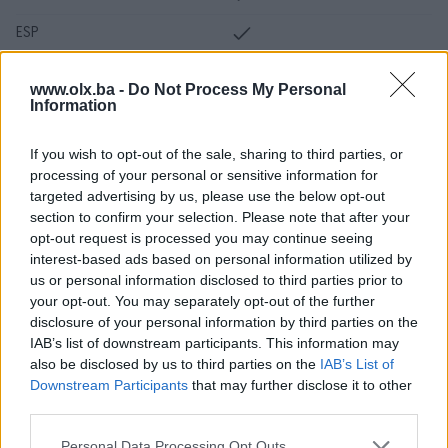
ESP
Servo volan
www.olx.ba -
Do Not Process My Personal
Information
Turbo
Datum objave
18.05.2024
If you wish to opt-out of the sale, sharing to third parties, or
processing of your personal or sensitive information for
Oprema
targeted advertising by us, please use the below opt-out
section to confirm your selection. Please note that after your
opt-out request is processed you may continue seeing
Klimatizacija
Dvozonska
interest-based ads based on personal information utilized by
Muzika/ozvučenje
us or personal information disclosed to third parties prior to
DVD MP3 plus LCD display
your opt-out. You may separately opt-out of the further
Parking senzori
Nazad
disclosure of your personal information by third parties on the
IAB’s list of downstream participants. This information may
Parking kamera
Nema
also be disclosed by us to third parties on the
IAB’s List of
Downstream Participants
that may further disclose it to other
Vrsta enterijera
Platno
third parties.
Rolo zavjese
Nema
Personal Data Processing Opt Outs