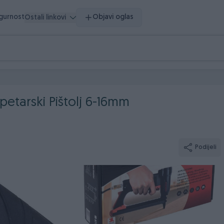
igurnost
Objavi oglas
Ostali linkovi
etarski Pištolj 6-16mm
Podijeli