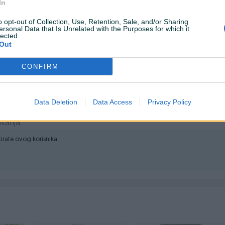
In
ravaju dugovječnost i otpornost.
o opt-out of Collection, Use, Retention, Sale, and/or Sharing
ersonal Data that Is Unrelated with the Purposes for which it
ač za brzo oslobađanje.
lected.
Out
njuju umor korisnika.
CONFIRM
Data Deletion
Data Access
Privacy Policy
 pneumatskog ulja.
 za Klamerice 6-16mm GA21 Stan ambalaže originalan
itanja.
ktirate ovog korisnika.