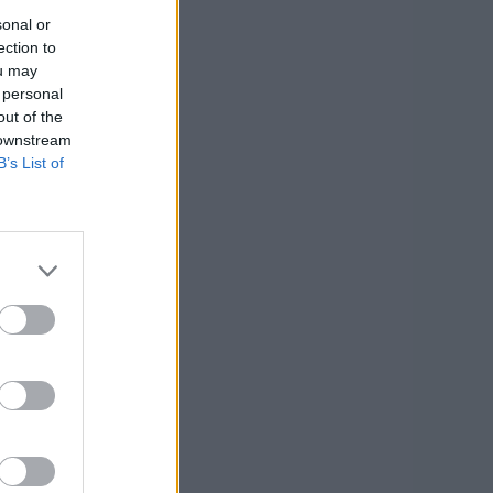
sonal or
ection to
ou may
 personal
out of the
 downstream
B’s List of