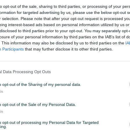
to opt-out of the sale, sharing to third parties, or processing of your per
formation for targeted advertising by us, please use the below opt-out s
45
ID: 57127768
PREGLEDI: 1709
r selection. Please note that after your opt-out request is processed y
eing interest-based ads based on personal information utilized by us or
disclosed to third parties prior to your opt-out. You may separately opt-
losure of your personal information by third parties on the IAB’s list of
. This information may also be disclosed by us to third parties on the
IA
Participants
that may further disclose it to other third parties.
Datum objave
05.12.2023
l Data Processing Opt Outs
o opt-out of the Sharing of my personal data.
In
o opt-out of the Sale of my Personal Data.
In
to opt-out of processing my Personal Data for Targeted
ing.
PRO A8016 namijenjen za upotrebu s klamericama tipa TYP80