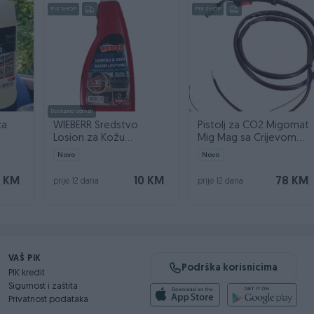
PIK SHOP
PIK SHOP
ajno pričvršćivanje različitih vrsta materijala pomoću klamera
Dostupno odmah
za
WIEBERR Sredstvo
Pistolj za CO2 Migomat
Losion za Kožu
Mig Mag sa Crijevom
ner 5l
Instrument Tablu 550ml
2,5m MK14 TW14
Novo
Novo
 KM
10 KM
78 KM
prije 12 dana
prije 12 dana
VAŠ PIK
Podrška korisnicima
PIK kredit
Sigurnost i zaštita
Privatnost podataka