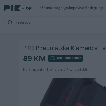
Početna
Kategorije
Shopovi
Marketing
Blog
S
PRO Pneumatska Klamerica Tap
89 KM
Dostupno odmah
Biznis i Industrija
Mašine i alati
Pneumatski alati