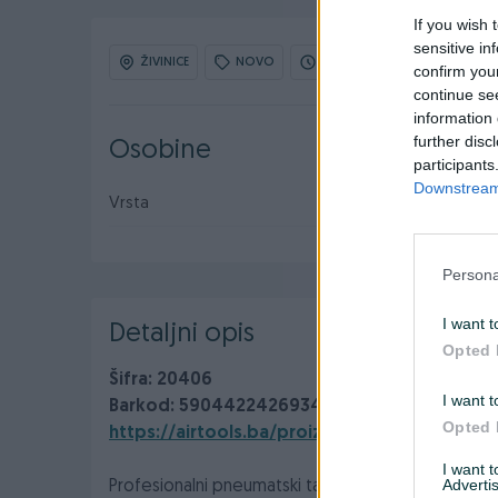
If you wish 
sensitive in
ŽIVINICE
NOVO
OBNOVLJEN: 01.01.2026 U 16:
confirm you
continue se
information 
further disc
Osobine
participants
Downstream 
Vrsta
Heftarica
Persona
I want t
Detaljni opis
Opted 
Šifra: 20406
I want t
Barkod: 5904422426934
Opted 
https://airtools.ba/proizvod/proizvod-2/
I want 
Advertis
Profesionalni pneumatski tapetarski pištolj AERO