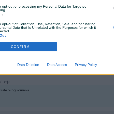
333
to opt-out of processing my Personal Data for Targeted
ing.
In
ogućnost kupnje korpe po
narudžbi - cijena 70 KM)
o opt-out of Collection, Use, Retention, Sale, and/or Sharing
ersonal Data that Is Unrelated with the Purposes for which it
lected.
Out
u COMFORT 38.1 HM (113868) - Cijena 70,00 KM
CONFIRM
j tehnici
Data Deletion
Data Access
Privacy Policy
tnost
i gumenom odbojniku
itanja.
m ručkom
ktirate ovog korisnika.