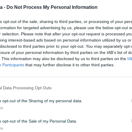
a -
Do Not Process My Personal Information
9
ID: 53188951
PREGLEDI: 1049
to opt-out of the sale, sharing to third parties, or processing of your per
formation for targeted advertising by us, please use the below opt-out s
r selection. Please note that after your opt-out request is processed y
eing interest-based ads based on personal information utilized by us or
disclosed to third parties prior to your opt-out. You may separately opt-
losure of your personal information by third parties on the IAB’s list of
Tip proizvoda
Kosilice
. This information may also be disclosed by us to third parties on the
IA
Participants
that may further disclose it to other third parties.
Vrsta oglasa
Prodaja
l Data Processing Opt Outs
o opt-out of the Sharing of my personal data.
In
o opt-out of the Sale of my Personal Data.
In