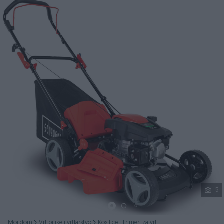
Podijeli
5
Moj dom
Vrt biljke i vrtlarstvo
Kosilice i Trimeri za vrt