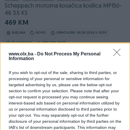
Scheppach motorna kosačica kosilica MP150-
46 3.5 KS
469 KM
BIJELJINA
NOVO
OBNOVLJEN: 08.08.2026 U 18:59
ID: 53165724
PREGLEDI: 11675
www.olx.ba -
Do Not Process My Personal
Information
Osobine
If you wish to opt-out of the sale, sharing to third parties, or
processing of your personal or sensitive information for
targeted advertising by us, please use the below opt-out
Proizvođač
Scheppach
section to confirm your selection. Please note that after your
opt-out request is processed you may continue seeing
Tip proizvoda
Kosilice
interest-based ads based on personal information utilized by
Datum objave
10.05.2023
us or personal information disclosed to third parties prior to
your opt-out. You may separately opt-out of the further
disclosure of your personal information by third parties on the
IAB’s list of downstream participants. This information may