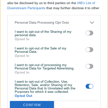
also be disclosed by us to third parties on the
IAB’s List of
Downstream Participants
that may further disclose it to other
Detaljni opis
third parties.
DOSTUPNE OPCIJE:
Personal Data Processing Opt Outs
Detaljne informacija o artiklu pogledajte na našem web
I want to opt-out of the Sharing of my
personal data.
shopu -
KLIK OVDJE
Opted In
Ovlašteni SCHEPPACH distributer www.masineialati.ba
I want to opt-out of the Sale of my
Personal Data.
Garancija: 3 godine
Opted In
&nbsp; Okretna i snažna kosilica za vrtove do 1000
I want to opt-out of processing my
Personal Data for Targeted Advertising.
m². Scheppach MP150-46 idealna je kosilica za sve koji
Prikaži više
Opted In
traže laganu, ali robusnu i snažnu kosilicu. Njegov 4-taktni
I want to opt-out of Collection, Use,
benzinski motor od 3,5 KS kosilici uvijek daje potrebnu
Retention, Sale, and/or Sharing of my
snagu za pouzdano rezanje duge i mokre trave. Robusna
Personal Data that Is Unrelated with the
PIK SHOP
Purposes for which it was collected.
kutija za skupljanje tkanine sadrži 55 litara pokošene
masineialati
Opted Out
trave. Funkcija bočnog izbacivanja i malčiranja pretvara
kosilicu u višenamjenski pogon. Snažni 4-taktni benzinski
CONFIRM