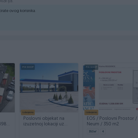
itanja.
ktirate ovog korisnika.
PIK SHOP
PIK SHOP
Izdvojeno
Izdvojeno
Poslovni objekat na
EOS / Poslovni Prostor /
498
izuzetnoj lokaciji uz
Neum / 350 m2
granični prijelaz Rača
350
㎡
4