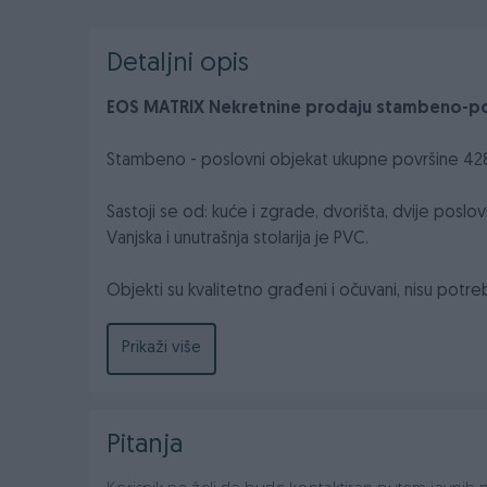
Detaljni opis
EOS MATRIX Nekretnine prodaju stambeno-pos
Stambeno - poslovni objekat ukupne površine 4283 
Sastoji se od: kuće i zgrade, dvorišta, dvije poslov
Vanjska i unutrašnja stolarija je PVC.
Objekti su kvalitetno građeni i očuvani, nisu potr
parking, odnosno utovar/istovar robe ukoliko će se
Prikaži više
Za više informacija ili zakazivanje razgledanja
🔗 | https://eosmatrix-nekretnine.com/kuca/stam
Pitanja
📞 | +387 63 354 627