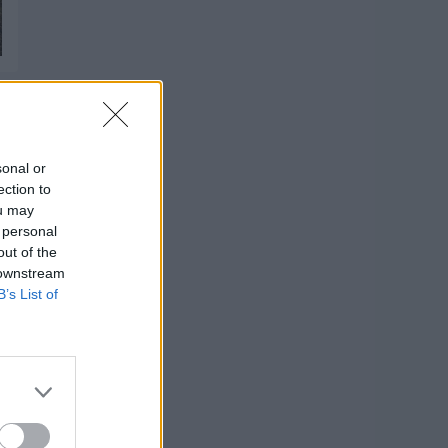
sonal or
ection to
ou may
 personal
out of the
 downstream
B’s List of