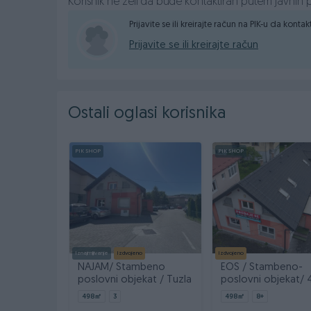
Korisnik ne želi da bude kontaktiran putem javnih p
📞 | +387 63 692 117
📞 | +387 33 569 279
Prijavite se ili kreirajte račun na PIK-u da konta
Prijavite se ili kreirajte račun
📩 | d.subotic@eos-bih.com
📩 | info@eosmatrix-nekretnine.com
Ostali oglasi korisnika
PIK SHOP
PIK SHOP
Iznajmljivanje
Izdvojeno
Izdvojeno
NAJAM/ Stambeno
EOS / Stambeno-
poslovni objekat / Tuzla
poslovni objekat/ 
m2 / Tuzla
498
㎡
3
498
㎡
8+