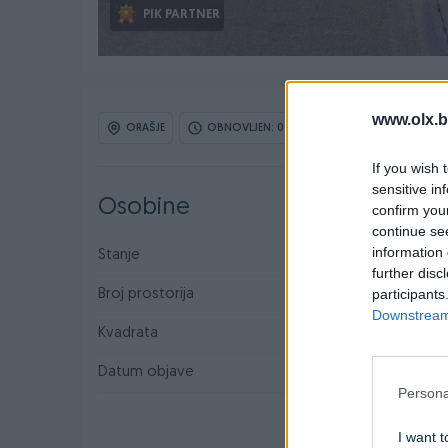
PIK PARTNER
www.olx.b
ORAŠJE
OBNOVLJEN: 06.08.2026 U 09:19
ID: 
If you wish 
sensitive in
Osobine
confirm you
continue se
information 
Stanje
Dobro stanje
further disc
participants
Broj prostorija
8+
Downstream 
Kvadrata
4283
Datum objave
08.05.2023
Persona
I want t