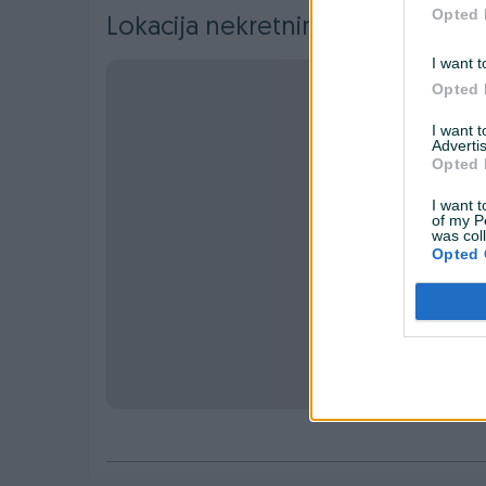
Opted 
Lokacija nekretnine
I want t
Opted 
I want 
Advertis
Opted 
I want t
of my P
was col
Opted 