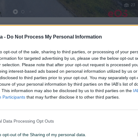
23
a -
Do Not Process My Personal Information
53144250
PREGLEDI: 5313
to opt-out of the sale, sharing to third parties, or processing of your per
formation for targeted advertising by us, please use the below opt-out s
r selection. Please note that after your opt-out request is processed y
eing interest-based ads based on personal information utilized by us or
disclosed to third parties prior to your opt-out. You may separately opt-
Vrsta oglasa
Prodaja
losure of your personal information by third parties on the IAB’s list of
. This information may also be disclosed by us to third parties on the
IA
Broj spratova
2
Participants
that may further disclose it to other third parties.
Vrsta grijanja
Ostalo
l Data Processing Opt Outs
o opt-out of the Sharing of my personal data.