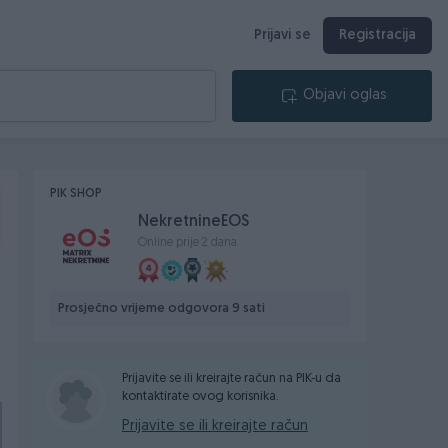
Prijavi se
Registracija
Objavi oglas
PIK SHOP
NekretnineEOS
Online prije 2 dana
Prosječno vrijeme odgovora 9 sati
Prijavite se ili kreirajte račun na PIK-u da
kontaktirate ovog korisnika.
Prijavite se ili kreirajte račun