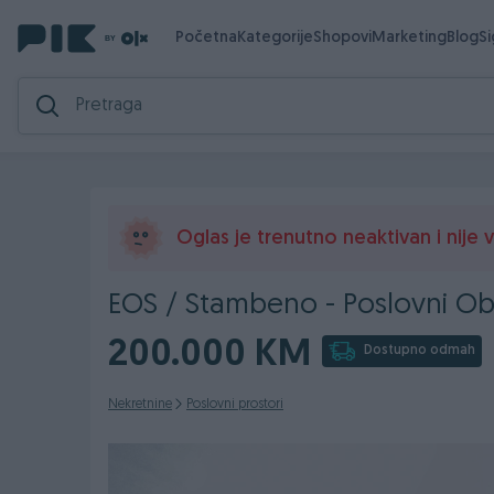
Početna
Kategorije
Shopovi
Marketing
Blog
S
Oglas je trenutno neaktivan i nije vi
EOS / Stambeno - Poslovni Obj
200.000 KM
Dostupno odmah
Nekretnine
Poslovni prostori