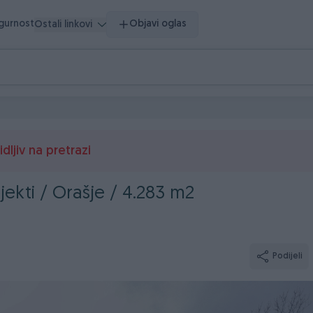
igurnost
Objavi oglas
Ostali linkovi
dljiv na pretrazi
ekti / Orašje / 4.283 m2
Podijeli