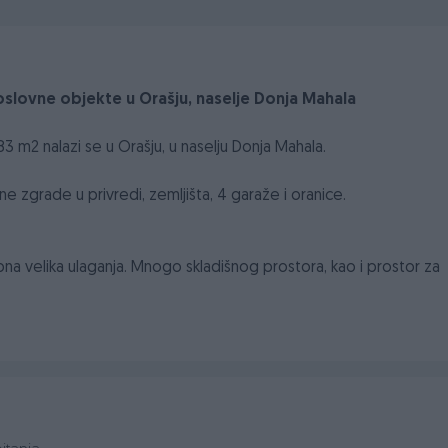
lovne objekte u Orašju, naselje Donja Mahala
m2 nalazi se u Orašju, u naselju Donja Mahala.
ne zgrade u privredi, zemljišta, 4 garaže i oranice.
ebna velika ulaganja. Mnogo skladišnog prostora, kao i prostor za
 prostor koristiti u poslovne svrhe.
, kontaktirajte nas:
beno-poslovni-objekti-orasje