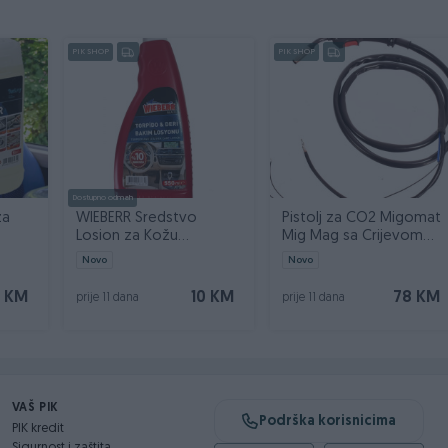
PIK SHOP
PIK SHOP
nja, količine vazduha i materijala, što omogućava efikasan rad i
Dostupno odmah
za
WIEBERR Sredstvo
Pistolj za CO2 Migomat
Losion za Kožu
Mig Mag sa Crijevom
ner 5l
Instrument Tablu 550ml
2,5m MK14 TW14
Novo
Novo
 KM
10 KM
78 KM
prije 11 dana
prije 11 dana
VAŠ PIK
Podrška korisnicima
PIK kredit
Sigurnost i zaštita