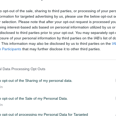
to opt-out of the sale, sharing to third parties, or processing of your per
01
ID: 52382932
PREGLEDI: 253
formation for targeted advertising by us, please use the below opt-out s
r selection. Please note that after your opt-out request is processed y
eing interest-based ads based on personal information utilized by us or
disclosed to third parties prior to your opt-out. You may separately opt-
losure of your personal information by third parties on the IAB’s list of
. This information may also be disclosed by us to third parties on the
IA
Pritisak (bar)
3
Participants
that may further disclose it to other third parties.
Datum objave
20.03.2023
l Data Processing Opt Outs
o opt-out of the Sharing of my personal data.
In
o opt-out of the Sale of my Personal Data.
In
to opt-out of processing my Personal Data for Targeted