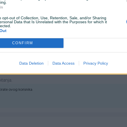
ing.
In
ervoara)
o opt-out of Collection, Use, Retention, Sale, and/or Sharing
ersonal Data that Is Unrelated with the Purposes for which it
lected.
Out
CONFIRM
Data Deletion
Data Access
Privacy Policy
itanja.
rofesionalnim AUARITA HP sistemom.
ktirate ovog korisnika.
t)
zbijanje čestica boje, osiguravajući nanošenje ravnomjernog sloja