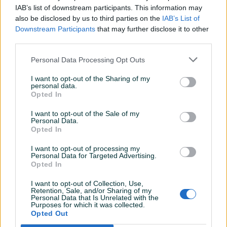
Detaljni opis
IAB’s list of downstream participants. This information may
also be disclosed by us to third parties on the
IAB’s List of
Šifra: 40242
Downstream Participants
that may further disclose it to other
Barkod: 5902553709544
third parties.
Model: BD-490
Personal Data Processing Opt Outs
Produžite životni vijek vaših zračnih alata i poboljšajte
I want to opt-out of the Sharing of my
njihove performanse!
personal data.
Opted In
Zauljivač omogućava automatsko podmazivanje
I want to opt-out of the Sale of my
pneumatskih zračnih alata što sprječava hrđu i koroziju i
Personal Data.
Opted In
omogućava glatkiji i efikasniji rad.
Prikaži više
I want to opt-out of processing my
Čvrsta mesingana konstrukcija sa visokom udarnom
Personal Data for Targeted Advertising.
Opted In
prozirnom plastikom, omogućava vidljivost dovoda ulja i
PIK SHOP
djelovanja ulja.
I want to opt-out of Collection, Use,
AirTools
Retention, Sale, and/or Sharing of my
Automatski maziva za mikro-maglu: Opskrbljuje uljem za
Personal Data that Is Unrelated with the
podmazivanje pneumatsku opremu u odgovarajućim
Purposes for which it was collected.
Opted Out
omjerima potrošnja ulja i zraka, što je vrlo važno. Drži oko