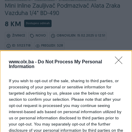
Mini Inline Zauljivač Podmazivač Alata Zraka
Vazduha 1/4" BD-490
8 KM
Dostupno odmah
ŽIVINICE
NOVO
OBNOVLJEN: 15.02.2025 U 12:51
ID: 51123718
PREGLEDI: 328
www.olx.ba -
Do Not Process My Personal
Information
Osobine
If you wish to opt-out of the sale, sharing to third parties, or
processing of your personal or sensitive information for
Tip mašine/alata
Ostalo
targeted advertising by us, please use the below opt-out
section to confirm your selection. Please note that after your
Datum objave
27.12.2022
opt-out request is processed you may continue seeing
interest-based ads based on personal information utilized by
us or personal information disclosed to third parties prior to
your opt-out. You may separately opt-out of the further
disclosure of your personal information by third parties on the