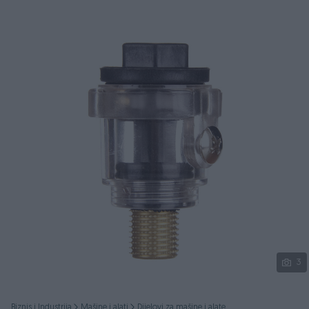
Podijeli
3
Biznis i Industrija
Mašine i alati
Dijelovi za mašine i alate