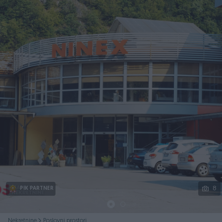
Podijeli
8
PIK PARTNER
Nekretnine
Poslovni prostori