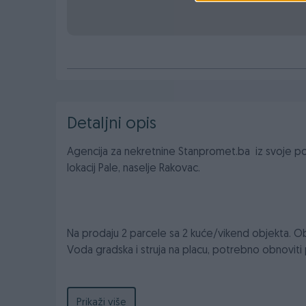
Detaljni opis
Agencija za nekretnine Stanpromet.ba iz svoje p
lokacij Pale, naselje Rakovac.
Na prodaju 2 parcele sa 2 kuće/vikend objekta. Ob
Voda gradska i struja na placu, potrebno obnoviti p
Kuće su devastirane, neophodna je adaptacija. Lokaci
Prikaži više