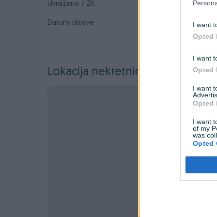
Persona
Uknjiženo / ZK
✓
Datum objave
08.08.2022
I want t
Opted 
I want t
Opted 
Lokacija nekretnine
I want 
Advertis
Opted 
I want t
of my P
was col
Opted 