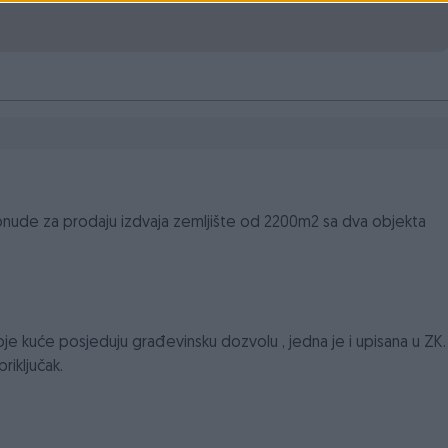
onude za prodaju izdvaja zemljište od 2200m2 sa dva objekta
je kuće posjeduju građevinsku dozvolu , jedna je i upisana u ZK.
riključak.
ja odlična ko želi mir i tišu u netaknutoj prirodi vikend naselja 