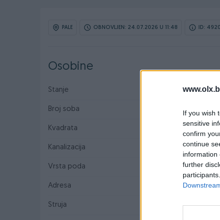
PALE
OBNOVLJEN: 24.07.2026 U 11:48
ID: 492
Osobine
www.olx.b
Stanje
Za renoviranje
Broj soba
4
If you wish 
sensitive in
Kvadrata
2200
confirm you
continue se
Kanalizacija
Standardna
information 
further disc
Vrsta poda
Ostalo
participants
Downstream 
Adresa
Rakovac Pale
Struja
✓