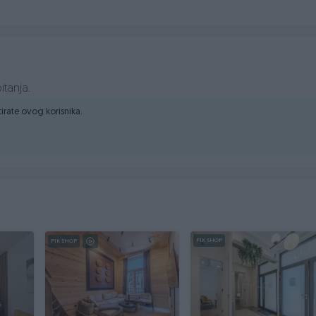
aćajnice. Odlično za sve koji žele svoj oazu mira u prirodi.
itanja.
ktirate ovog korisnika.
PIK SHOP
PIK SHOP