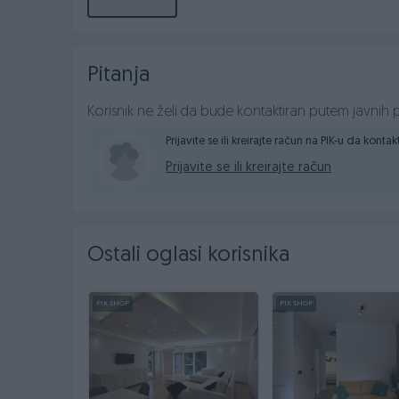
udaljeno 1400metara odličnog puta od glavne saobr
Pitanja
062 830 830
Korisnik ne želi da bude kontaktiran putem javnih p
Prijavite se ili kreirajte račun na PIK-u da konta
Prijavite se ili kreirajte račun
Ostali oglasi korisnika
PIK SHOP
PIK SHOP