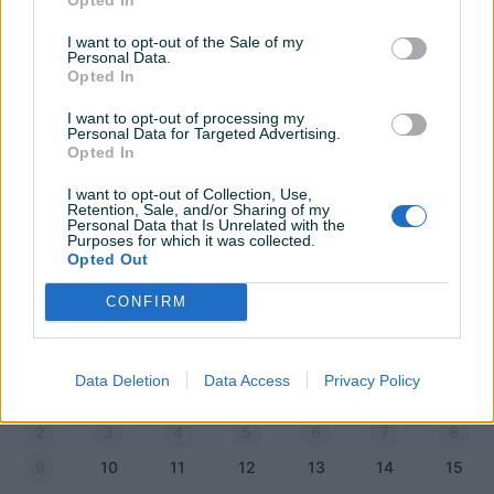
I want to opt-out of the Sale of my
Personal Data.
Opted In
I want to opt-out of processing my
Personal Data for Targeted Advertising.
Opted In
I want to opt-out of Collection, Use,
Retention, Sale, and/or Sharing of my
Personal Data that Is Unrelated with the
Purposes for which it was collected.
Opted Out
Kalendar raspoloživosti
CONFIRM
avgust 2026
n
p
u
s
č
p
s
Data Deletion
Data Access
Privacy Policy
1
2
3
4
5
6
7
8
9
10
11
12
13
14
15