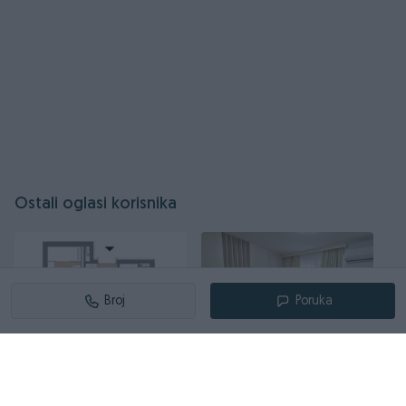
Aerodrom Sarajevo je udaljen 5 min., Baščaršija 15 min.,
Jahorina/Bjelašnica/Ravna planina 20-30 min., centralna
autobuska stanica je udaljena oko 500 m, tramvajska oko
600 m.
Poklonite nam povjerenje, izaberite najbolje za sebe, a mi
ćemo se truditi da Vaš izbor a naš status "Najbolji" u
potpunosti opravdamo!
Ostali oglasi korisnika
Kontakt telefon
+38763034036 viber ili whats app
😊
Broj
Poruka
Dostupno
Dostupno
Apartman u izgradnji -
Stan na dan Istočno