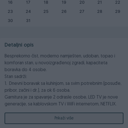
16
17
18
19
20
21
22
23
24
25
26
27
28
29
30
31
Detaljni opis
Besprekorno čist, moderno namješten, udoban, topao i
komforan stan, u novoizgrađenoj zgradi, kapaciteta
boravka do 4 osobe.
Stan sadrži:
1. Dnevni boravak sa kuhinjom, sa svim potrebnim (posuđe,
pribor, začini i dr.), za ok 6 osoba.
Garnitura je za spavanje 2 odrasle osobe, LED TV je nove
generacije, sa kablovskom TV i WiFi internetom, NETFLIX.
Gostima na poklon, aperitivi, kafa i čaj, slatkiši!
Prikaži više
2. Spavaća soba, udoban i prostran krevet, TV i orman.