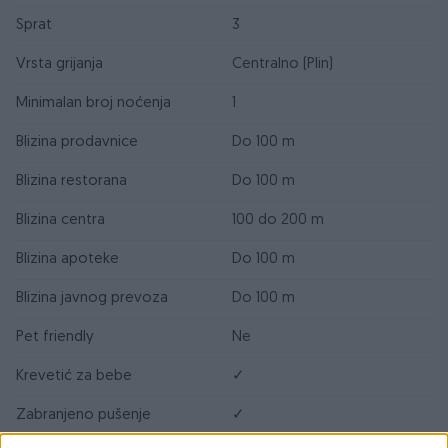
Sprat
3
Vrsta grijanja
Centralno (Plin)
Minimalan broj noćenja
1
Blizina prodavnice
Do 100 m
Blizina restorana
Do 100 m
Blizina centra
100 do 200 m
Blizina apoteke
Do 100 m
Blizina javnog prevoza
Do 100 m
Pet friendly
Ne
Krevetić za bebe
✓
Zabranjeno pušenje
✓