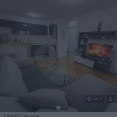
Podijeli
Video
11
Nekretnine
Stan na dan