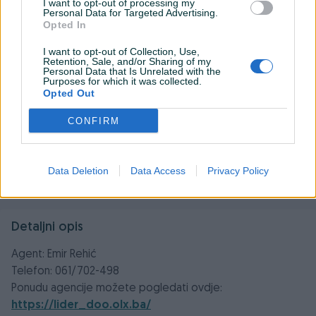
I want to opt-out of processing my
Personal Data for Targeted Advertising.
Opted In
I want to opt-out of Collection, Use,
Retention, Sale, and/or Sharing of my
Personal Data that Is Unrelated with the
Purposes for which it was collected.
Opted Out
CONFIRM
Data Deletion
Data Access
Privacy Policy
Detaljni opis
Agent: Emir Rehić
Telefon: 061/702-498
Ponudu agencije možete pogledati ovdje:
https://lider_doo.olx.ba/