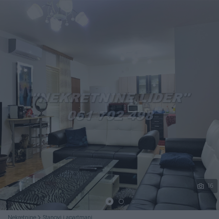
Podijeli
16
Nekretnine
Stanovi i apartmani