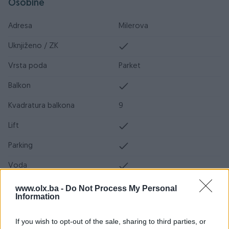
Osobine
Adresa
Milerova
Uknjiženo / ZK
Vrsta poda
Parket
Balkon
Kvadratura balkona
9
Lift
Parking
Voda
Struja
www.olx.ba -
Do Not Process My Personal
Information
Kanalizacija
If you wish to opt-out of the sale, sharing to third parties, or
Blindirana vrata