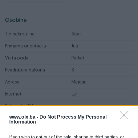
Osobine
Tip nekretnine
Stan
Primarna orjentacija
Jug
Vrsta poda
Parket
Kvadratura balkona
3
Adresa
Mejdan
Internet
Kablovska TV
www.olx.ba -
Do Not Process My Personal
Kanalizacija
Information
Klima
If you wish to opt-out of the sale, sharing to third parties, or