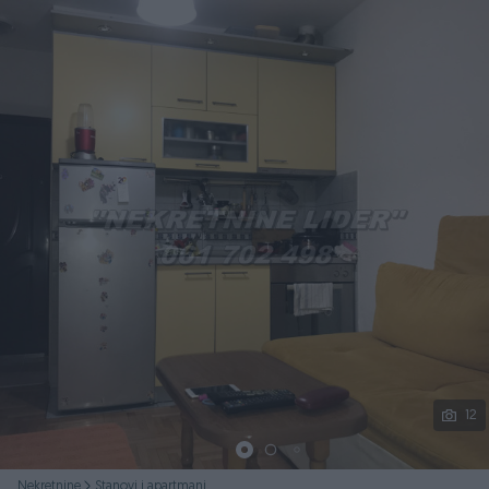
Podijeli
12
Nekretnine
Stanovi i apartmani