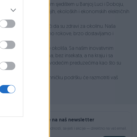
aša kompanija, sa glavnim sjedištem u Banjoj Luci i Doboju,
rcijalizaciji najefikasnijih, ekoloških i ekonomskih električnih
HS kompatibilni, a to znači da su zdravi za okolinu. Naša
ičku podršku, ispunjavamo rokove, brzo dostavljamo i
nima za struju i očuvanje okoliša. Sa našim inovativnim
a sa nižim temperaturama, bez insekata, a na kraju i sa
ijala vrhunskog kvaliteta u vodećim preduzećima kao što su
kustvo naš servis za tehničku podršku će razmotriti vaš
.
Prijavite se na naš newsletter
Najnovije pogodnosti, savjeti i akcije — direktno na vaš email.