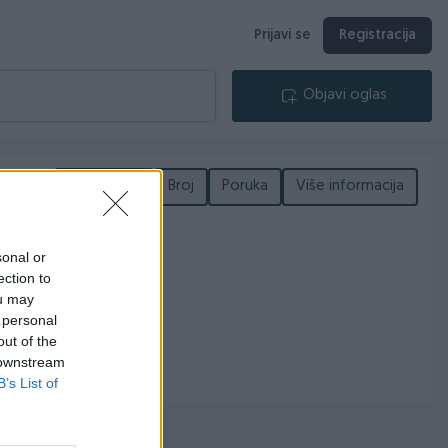
Prijavi se
Registracija
Objavi oglas
Podijeli
Broj
Poruka
Više informacija
sonal or
ection to
ou may
 personal
out of the
 downstream
B’s List of