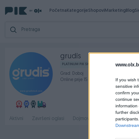
Početna
Kategorije
Shopovi
Marketing
Blog
S
grudis
www.olx.b
PLATINUM PIK SHOP
Grad: Doboj
If you wish 
Online prije 15 sati
sensitive in
confirm you
continue se
information 
further disc
O nama
Aktivni
Završeni oglasi
Dojmovi
Radno
participants
Downstream 