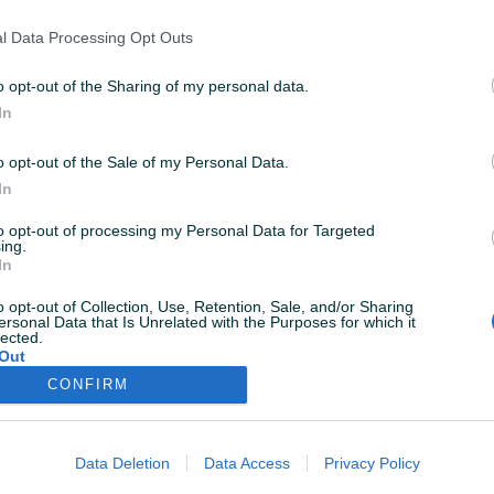
ja konstantno napreduje, a sa njom napredujemo i mi u Grudisu. N
l Data Processing Opt Outs
jete. Specijalizovali smo se u dizajnu, razvoju, manufakturi i kome
arde.
o opt-out of the Sharing of my personal data.
ži evropski CE sertifikat i što je najvažnije: naši proizvodi su Ro
In
to vam treba kako bi počeli štediti jer vam obezbjeđujemo tehn
o opt-out of the Sale of my Personal Data.
ge: kompetitivne cijene, kvalitet proizvoda, ušteda novca na raču
In
li i života narednih generacija tako što ćete obezbijediti područj
dvije godine garancije, jer su naši proizvodi napravljeni od mater
to opt-out of processing my Personal Data for Targeted
ing.
In
azumijevanje osvjetljenja i ukoliko nemate potrebno tehničko is
o opt-out of Collection, Use, Retention, Sale, and/or Sharing
ijenta, zvaničnog distributora ili profesionalca u polju elektronike
ersonal Data that Is Unrelated with the Purposes for which it
lected.
Out
CONFIRM
VAŠ PIK
Podrška korisnicima
PIK kredit
Sigurnost i zaštita
Data Deletion
Data Access
Privacy Policy
Privatnost podataka