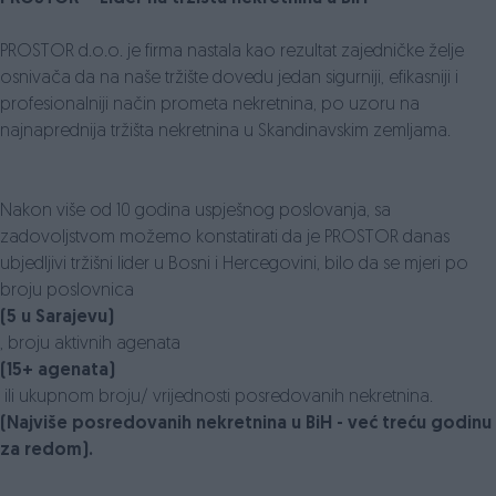
PROSTOR d.o.o. je firma nastala kao rezultat zajedničke želje
osnivača da na naše tržište dovedu jedan sigurniji, efikasniji i
profesionalniji način prometa nekretnina, po uzoru na
najnaprednija tržišta nekretnina u Skandinavskim zemljama.
Nakon više od 10 godina uspješnog poslovanja, sa
zadovoljstvom možemo konstatirati da je PROSTOR danas
ubjedljivi tržišni lider u Bosni i Hercegovini, bilo da se mjeri po
broju poslovnica
(5 u Sarajevu)
, broju aktivnih agenata
(15+ agenata)
ili ukupnom broju/ vrijednosti posredovanih nekretnina.
(Najviše posredovanih nekretnina u BiH - već treću godinu
za redom).