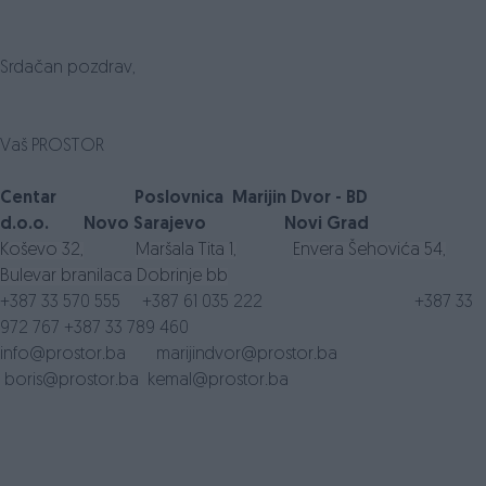
Srdačan pozdrav,
Vaš PROSTOR
Centar
Poslovnica Marijin Dvor - BD
d.o.o.
Novo Sarajevo
Novi Grad
Koševo 32,
Maršala Tita 1,
Envera Šehovića 54,
Bulevar branilaca Dobrinje bb
+387 33 570 555
+387 61 035 222
+387 33
972 767
+387 33 789 460
info@prostor.ba
marijindvor@prostor.ba
boris@prostor.ba
kemal@prostor.ba