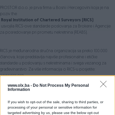
PROSTOR d.o.o. je prva firma u Bosni i Hercegovini koja je na
poziv the
Royal Institution of Chartered Surveyors (RICS)
usvojila RICS-ove standarde poslovanja za Brokere i Agencije
za posredovanje pri prometu nekretnina (REABS).
RICS je međunarodna stručna organizacija sa preko 100.000
članova, koje predstavlja najviše profesionalne i etičke
standarde u poslovanju s nekretninama i svega vezanog za
građevinarstvo. Za više informacija o RICS-u posjetite:
www.rics.org
www.olx.ba -
Do Not Process My Personal
Information
Kada odaberete PROSTOR kao Vašeg poslovnog partnera
odabrali ste:
If you wish to opt-out of the sale, sharing to third parties, or
processing of your personal or sensitive information for
KVALITET, PROFESIONALNOST, SIGURNOST I EFIKASNOST
targeted advertising by us, please use the below opt-out