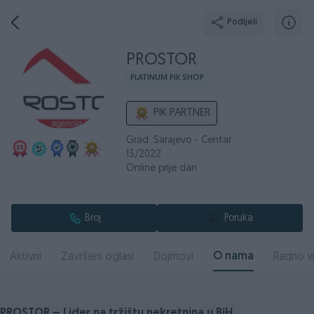
Podijeli
PROSTOR
PLATINUM PIK SHOP
PIK PARTNER
Grad: Sarajevo - Centar
13/2022
Online prije dan
Broj
Poruka
O nama
Aktivni
Završeni oglasi
Dojmovi
Radno v
PROSTOR – Lider na tržištu nekretnina u BiH