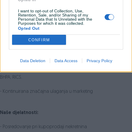
- Najveća baza registrovanih potencijalnih kupaca
I want to opt-out of Collection, Use,
Retention, Sale, and/or Sharing of my
Personal Data that Is Unrelated with the
- Ugovori o finansiranju kupaca sa vodećim bankama
Purposes for which it was collected.
Opted Out
- Za Vašu sigurnost - izdajemo fiskalni račun za svaku naplaćenu
CONFIRM
uslugu
- Profesionalni i moderno opremljeni agenti
Data Deletion
Data Access
Privacy Policy
- Članstvo u lokalnim i globalnim stručnim organizacijama: UPN,
BHPA, RICS.
- Kontinuirana značajna ulaganja u marketing
Naše djelatnosti:
- Posredovanje pri kupoprodaji nekretnina