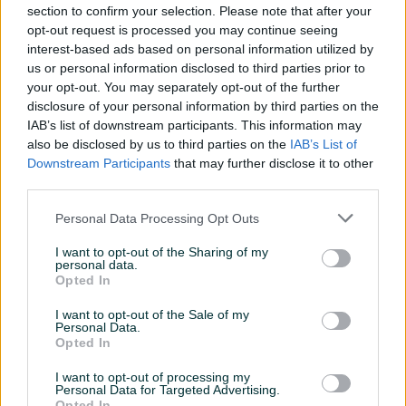
section to confirm your selection. Please note that after your
opt-out request is processed you may continue seeing
interest-based ads based on personal information utilized by
Naši rezultati:
us or personal information disclosed to third parties prior to
your opt-out. You may separately opt-out of the further
- Najbrojniji prodajni tim sa preko 15 aktivnih agenata u BiH i
disclosure of your personal information by third parties on the
inostranstvu
IAB’s list of downstream participants. This information may
also be disclosed by us to third parties on the
IAB’s List of
Downstream Participants
that may further disclose it to other
- Najviše posredovanih nekretnina u BiH - već treću godinu za
third parties.
redom
Personal Data Processing Opt Outs
- Najobrazovniji stručni kadar na polju nekretnina u BiH
I want to opt-out of the Sharing of my
personal data.
- Provjereni sistem “jedan agent – jedna nekretnina” pri čemu
Opted In
agent ima punu odgovornost od preuzimanja nekretnine do
I want to opt-out of the Sale of my
realizacije prodaje
Personal Data.
Opted In
- Posebno obučeni agenti sa višegodišnjim iskustvom u
I want to opt-out of processing my
projektima NOVOGRADNJE
Personal Data for Targeted Advertising.
Opted In