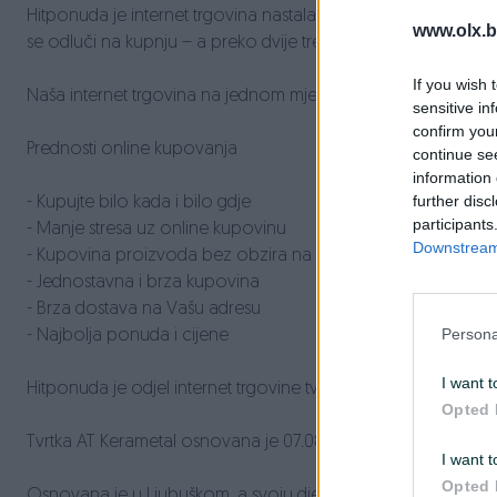
Hitponuda je internet trgovina nastala kao odgovor na rastuće
www.olx.b
se odluči na kupnju – a preko dvije trećine tih istraživanja se 
If you wish 
Naša internet trgovina na jednom mjestu omogućuje jednost
sensitive in
confirm you
Prednosti online kupovanja
continue se
information 
further disc
- Kupujte bilo kada i bilo gdje
participants
- Manje stresa uz online kupovinu
Downstream 
- Kupovina proizvoda bez obzira na Vašu lokaciju
- Jednostavna i brza kupovina
- Brza dostava na Vašu adresu
Persona
- Najbolja ponuda i cijene
I want t
Hitponuda je odjel internet trgovine tvrtke AT Kerametal.
Opted 
Tvrtka AT Kerametal osnovana je 07.08.1989. godine, i ima oko
I want t
Opted 
Osnovana je u Ljubuškom, a svoju djelatnost proširila je na t