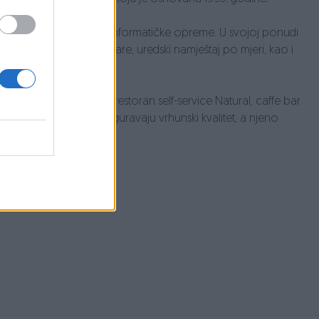
ijanja, bijele tehnike i informatičke opreme. U svojoj ponudi
ođer nudi kuhinje, plakare, uredski namještaj po mjeri, kao i
opu kojega se nalazi restoran self-service Natural, caffe bar
ugodni ambijent te osiguravaju vrhunski kvalitet, a njeno