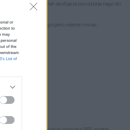
ine trgovinu, sve više njih istražuje proizvod prije nego što
sonal or
 doma štedeći tako dragocjeno vrijeme i novac.
ection to
ou may
 personal
out of the
 downstream
B’s List of
koj (Republika Hrvatska) koja je osnovana 1993. godine.