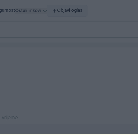
igurnost
Objavi oglas
Ostali linkovi
 vrijeme