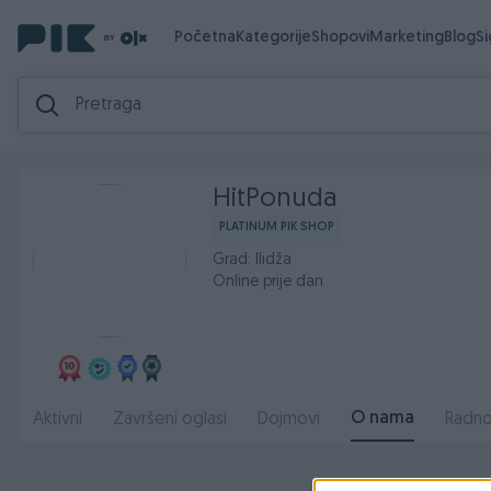
Početna
Kategorije
Shopovi
Marketing
Blog
S
HitPonuda
PLATINUM PIK SHOP
Grad: Ilidža
Online prije dan
O nama
Aktivni
Završeni oglasi
Dojmovi
Radno