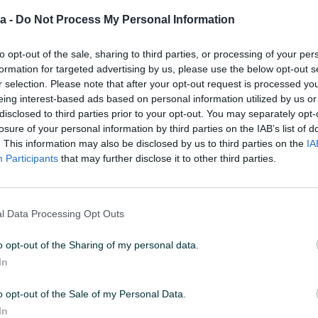
 trendove internet prodaje. Sve više kupaca ima povjerenja u onl
a -
Do Not Process My Personal Information
radi na internetu.
to opt-out of the sale, sharing to third parties, or processing of your per
avnu kupovinu širokog asortimana proizvoda iz udobnosti svog
formation for targeted advertising by us, please use the below opt-out s
r selection. Please note that after your opt-out request is processed y
eing interest-based ads based on personal information utilized by us or
disclosed to third parties prior to your opt-out. You may separately opt-
losure of your personal information by third parties on the IAB’s list of
. This information may also be disclosed by us to third parties on the
IA
Participants
that may further disclose it to other third parties.
l Data Processing Opt Outs
o opt-out of the Sharing of my personal data.
In
 stotinu zaposlenih djelatnika.
o opt-out of the Sale of my Personal Data.
In
eritoriju cijele BiH. Također posjedujemo tvrtku Keratom u Makars