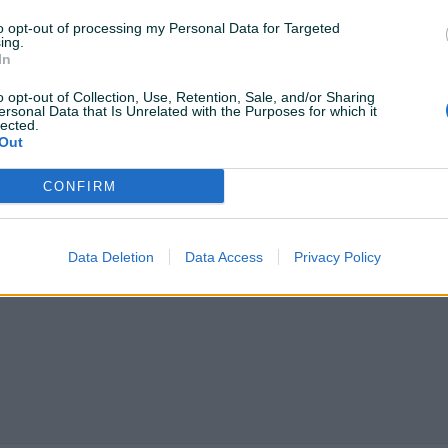
to opt-out of processing my Personal Data for Targeted
ing.
e opreme – kada, tuš kabina, hidromasažnih sustava, centralnog gr
In
ih proizvođača, vrtni i egzotični namještaj te masažne fotelje. Tak
o opt-out of Collection, Use, Retention, Sale, and/or Sharing
ersonal Data that Is Unrelated with the Purposes for which it
lected.
Out
Ljubuškom koja je 2008. godine renovirana u moderni objekat u skl
ralište. Svi segmenti benzinske postaje AT Kerametal pružaju Vam 
CONFIRM
Data Deletion
Data Access
Privacy Policy
ina