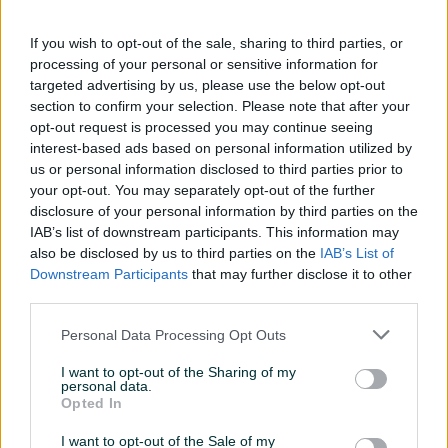
povjerenja!
Kupovina automobila bi trebala biti uživanje, a ne stres. U Hit
If you wish to opt-out of the sale, sharing to third parties, or
Auto doo, fokusirani smo na ono najvažnije: vaše povjerenje i
processing of your personal or sensitive information for
zadovoljstvo. Svako vozilo u našoj ponudi prolazi kroz
targeted advertising by us, please use the below opt-out
rigorozne tehničke preglede i detaljne provjere prije nego što
section to confirm your selection. Please note that after your
stigne do vas.
opt-out request is processed you may continue seeing
interest-based ads based on personal information utilized by
us or personal information disclosed to third parties prior to
✨ Zašto izabrati baš nas?
your opt-out. You may separately opt-out of the further
Pored dugogodišnjeg iskustva i stručnog tima, nudimo vam
disclosure of your personal information by third parties on the
fleksibilnost koja se rijetko sreće:
IAB’s list of downstream participants. This information may
Vaše vrijeme je prioritet. Salon možete posjetiti u terminu koji
also be disclosed by us to third parties on the
IAB’s List of
vama odgovara, čak i van standardnog radnog vremena – uz
Downstream Participants
that may further disclose it to other
prethodni dogovor, mi se prilagođavamo vama!
third parties.
Personal Data Processing Opt Outs
🛠️ Naše usluge – Sve na jednom mjestu:
✅ Provjerena vozila: Širok asortiman svjetskih brendova
I want to opt-out of the Sharing of my
personal data.
vrhunskog kvaliteta.
Opted In
✅ Testna vožnja: Isprobajte automobil prije donošenja
konačne odluke.
I want to opt-out of the Sale of my