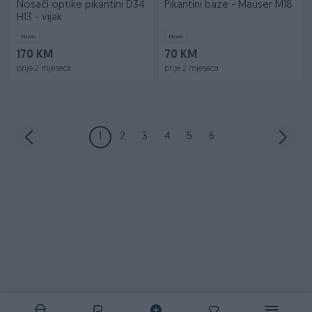
Nosači optike pikantini D34
Pikantini baze - Mauser M18
H13 - vijak
Novo
Novo
170 KM
70 KM
prije 2 mjeseca
prije 2 mjeseca
1
2
3
4
5
6