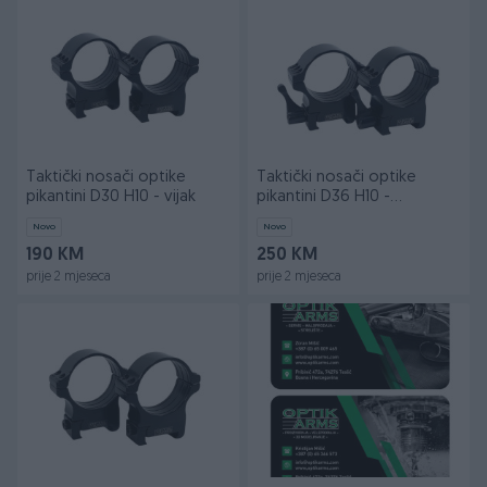
Taktički nosači optike
Taktički nosači optike
pikantini D30 H10 - vijak
pikantini D36 H10 -
brzoskidajući
Novo
Novo
190 KM
250 KM
prije 2 mjeseca
prije 2 mjeseca