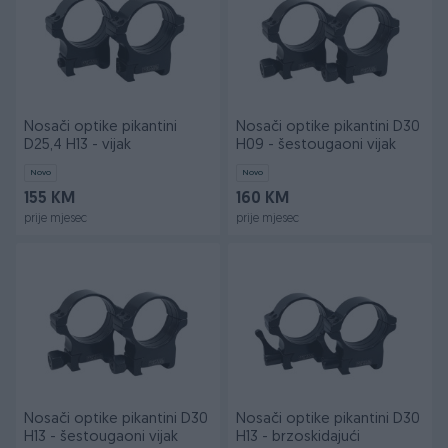
Nosači optike pikantini
Nosači optike pikantini D30
D25,4 H13 - vijak
H09 - šestougaoni vijak
Novo
Novo
155 KM
160 KM
prije mjesec
prije mjesec
Nosači optike pikantini D30
Nosači optike pikantini D30
H13 - šestougaoni vijak
H13 - brzoskidajući