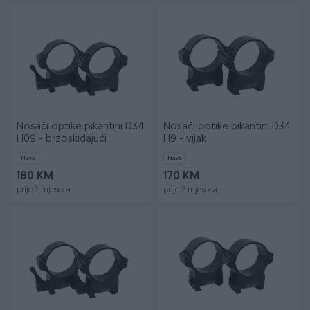
Nosači optike pikantini D34
Nosači optike pikantini D34
H09 - brzoskidajući
H9 - vijak
Novo
Novo
180 KM
170 KM
prije 2 mjeseca
prije 2 mjeseca