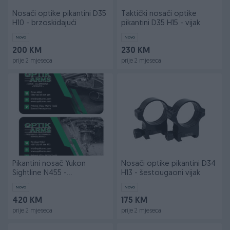
Nosači optike pikantini D35
Taktički nosači optike
H10 - brzoskidajući
pikantini D35 H15 - vijak
Novo
Novo
200 KM
230 KM
prije 2 mjeseca
prije 2 mjeseca
Pikantini nosač Yukon
Nosači optike pikantini D34
Sightline N455 -
H13 - šestougaoni vijak
brzoskidajući
Novo
Novo
420 KM
175 KM
prije 2 mjeseca
prije 2 mjeseca