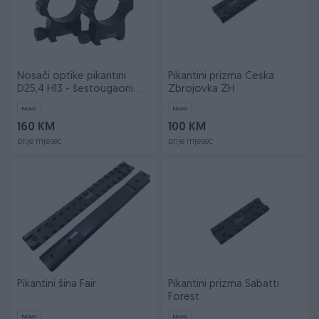
Nosači optike pikantini
Pikantini prizma Česka
D25,4 H13 - šestougaoni
Zbrojovka ZH
vijak
Novo
Novo
160 KM
100 KM
prije mjesec
prije mjesec
Pikantini šina Fair
Pikantini prizma Sabatti
Forest
Novo
Novo