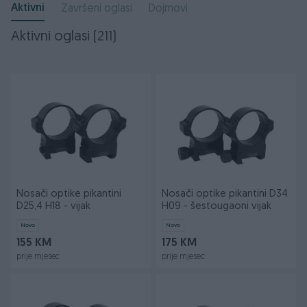
Aktivni
Završeni oglasi
Dojmovi
Aktivni oglasi (211)
Nosači optike pikantini
Nosači optike pikantini D34
D25,4 H18 - vijak
H09 - šestougaoni vijak
Novo
Novo
155 KM
175 KM
prije mjesec
prije mjesec