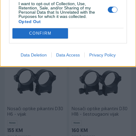
I want to opt-out of Collection, Use,
Retention, Sale, and/or Sharing of my
Personal Data that Is Unrelated with the
Purposes for which it was collected.
Nosači optike pikantini
Nosači optike pikantini
Opted Out
D25,4 H9 - šestougaoni
D25,4 H9 - vijak
vijak
CONFIRM
Novo
Novo
160 KM
155 KM
prije 2 mjeseca
prije 2 mjeseca
Data Deletion
Data Access
Privacy Policy
Nosači optike pikantini D30
Nosači optike pikantini D30
H6 - vijak
H18 - šestougaoni vijak
Novo
Novo
155 KM
160 KM