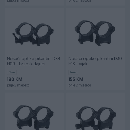
prije 2 mjeseca
prije 2 mjeseca
Nosači optike pikantini D34
Nosači optike pikantini D30
H09 - brzoskidajući
H13 - vijak
Novo
Novo
180 KM
155 KM
prije 2 mjeseca
prije 2 mjeseca