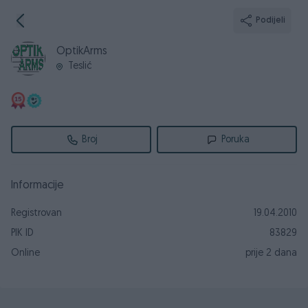
Podijeli
OptikArms
Teslić
Broj
Poruka
Informacije
Registrovan
19.04.2010
PIK ID
83829
Online
prije 2 dana