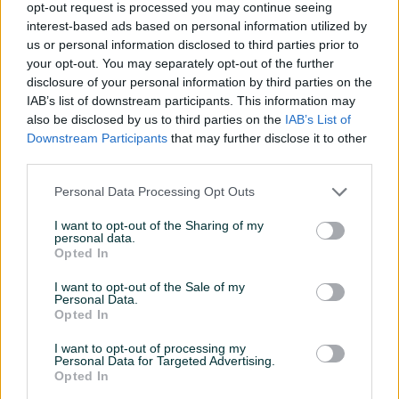
130 KM
70 KM
opt-out request is processed you may continue seeing
prije 2 mjeseca
prije 2 mjeseca
interest-based ads based on personal information utilized by
us or personal information disclosed to third parties prior to
your opt-out. You may separately opt-out of the further
disclosure of your personal information by third parties on the
IAB’s list of downstream participants. This information may
also be disclosed by us to third parties on the
IAB’s List of
Downstream Participants
that may further disclose it to other
third parties.
Personal Data Processing Opt Outs
Pikantini baze - Sabatti
Pikantini šina Sauer 101
Rover (short action)
20MOA
I want to opt-out of the Sharing of my
personal data.
Novo
Novo
Opted In
70 KM
130 KM
prije 2 mjeseca
prije 2 mjeseca
I want to opt-out of the Sale of my
Personal Data.
Opted In
I want to opt-out of processing my
Personal Data for Targeted Advertising.
Opted In