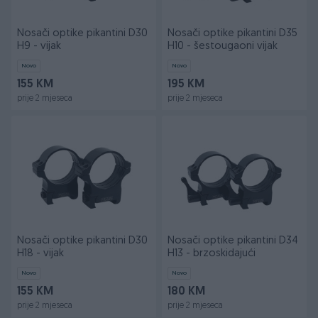
Nosači optike pikantini D30
Nosači optike pikantini D35
H9 - vijak
H10 - šestougaoni vijak
Novo
Novo
155 KM
195 KM
prije 2 mjeseca
prije 2 mjeseca
Nosači optike pikantini D30
Nosači optike pikantini D34
H18 - vijak
H13 - brzoskidajući
Novo
Novo
155 KM
180 KM
prije 2 mjeseca
prije 2 mjeseca