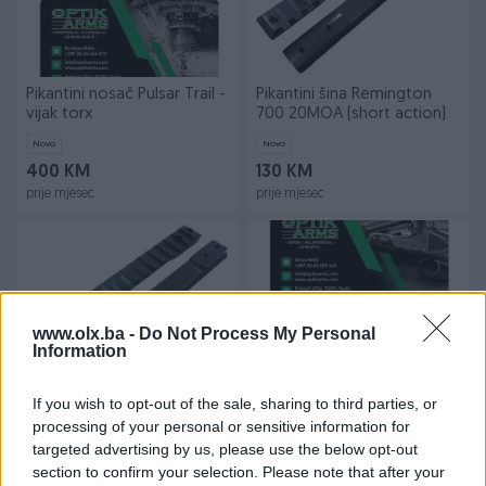
Pikantini nosač Pulsar Trail -
Pikantini šina Remington
vijak torx
700 20MOA (short action)
Novo
Novo
400 KM
130 KM
prije mjesec
prije mjesec
www.olx.ba -
Do Not Process My Personal
Information
If you wish to opt-out of the sale, sharing to third parties, or
Pikantini šina Bergara B14
Pikantini baze - Sabatti
processing of your personal or sensitive information for
20MOA (short action)
Rover (long action)
targeted advertising by us, please use the below opt-out
Novo
Novo
section to confirm your selection. Please note that after your