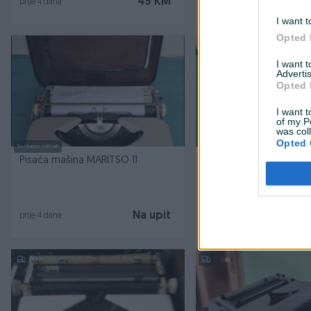
45 KM
prije 4 dana
prije 4 dana
I want t
Opted 
I want 
Advertis
Opted 
I want t
of my P
was col
Opted 
Dostupno odmah
Dostupno odmah
Pisaća mašina MARITSO 11
Pisaća mašina "UNIS" po
Na upit
prije 4 dana
prije 4 dana