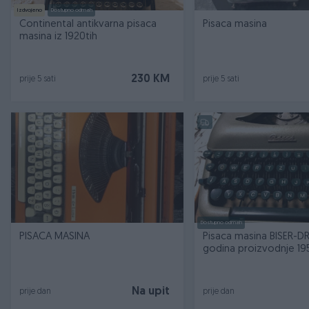
Izdvojeno
Dostupno odmah
Continental antikvarna pisaca
Pisaca masina
masina iz 1920tih
230 KM
prije 5 sati
prije 5 sati
Dostupno odmah
PISACA MASINA
Pisaca masina BISER-D
godina proizvodnje 19
Na upit
prije dan
prije dan