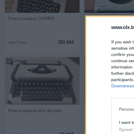
Pisaća mašina OLYMPIA
Pisaća mašina
www.olx.b
If you wish 
130 KM
prije 3 dana
prije 3 dana
sensitive in
confirm you
continue se
information 
further disc
participants
Downstream 
Persona
Pisaca masina Unis de luxe
Stara pisaca masina
I want t
Opted 