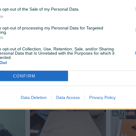
110 KM
50 KM
prije 4 dana
prije 4 dana
o opt-out of the Sale of my Personal Data.
In
to opt-out of processing my Personal Data for Targeted
ing.
In
o opt-out of Collection, Use, Retention, Sale, and/or Sharing
ersonal Data that Is Unrelated with the Purposes for which it
lected.
Out
Dostupno odmah
Dostupno odmah
rtabl - 1
Pisaća mašina "UNIS" portabl - 2
Pisaća maš
CONFIRM
Na upit
Na upit
prije 4 dana
prije 4 dana
Data Deletion
Data Access
Privacy Policy