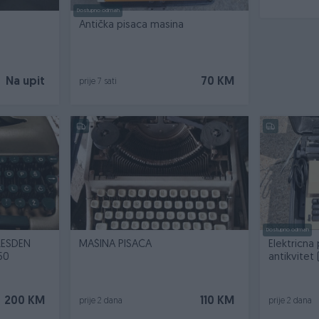
Dostupno odmah
Antička pisaca masina
Na upit
70 KM
prije 7 sati
Dostupno odmah
RESDEN
MAŠINA PISAĆA
Elektricna
50
antikvitet 
200 KM
110 KM
prije 2 dana
prije 2 dana