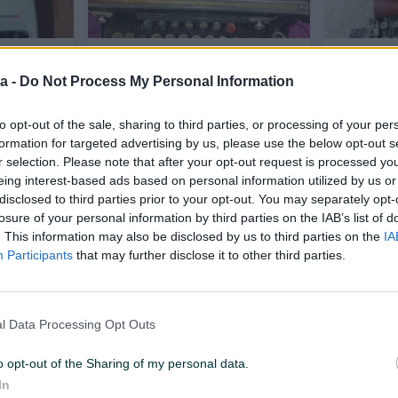
Pisaća mašina antikvitet Ideal
Pisaca mas
NAUMANN
a -
Do Not Process My Personal Information
to opt-out of the sale, sharing to third parties, or processing of your per
Na upit
220 KM
prije 3 dana
prije 3 dana
formation for targeted advertising by us, please use the below opt-out s
r selection. Please note that after your opt-out request is processed y
eing interest-based ads based on personal information utilized by us or
disclosed to third parties prior to your opt-out. You may separately opt-
losure of your personal information by third parties on the IAB’s list of
. This information may also be disclosed by us to third parties on the
IA
Participants
that may further disclose it to other third parties.
Dostupno odmah
l Data Processing Opt Outs
Pisaca masina Unis
Masina za 
za praktic
o opt-out of the Sharing of my personal data.
In