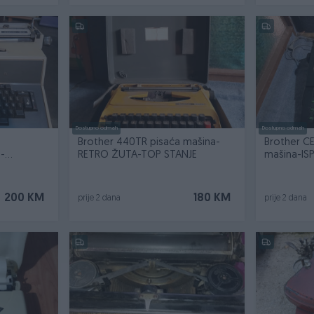
Dostupno odmah
Dostupno odmah
Brother 440TR pisaća mašina-
Brother CE
-
RETRO ŽUTA-TOP STANJE
mašina-IS
200 KM
180 KM
prije 2 dana
prije 2 dana