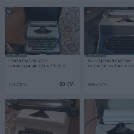
Dostupno odmah
Dostupno odmah
Pisaća mašina UNIS-
ADLER pisaća mašina-
ispravna,original(kraj 70tih)-s
vintage,izuzetno teska
koferom
KOLEKCIONARSKA
80 KM
prije 2 dana
prije 2 dana