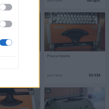
40 KM
Na upit
prije 4 dana
ina "UNIS",portabl - 3
Pisaca masina
Na upit
50 KM
prije 5 dana