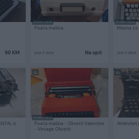
Dostupno odmah
Dostupno odmah
Pisaća mašina
Masina za 
90 KM
Na upit
prije 6 dana
prije 6 dana
Dostupno odmah
ENTAL iz
Pisaća mašina - Olivetti Valentine
Antikvitet
- Vintage Olivetti