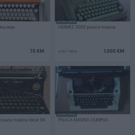
Dostupno odmah
kucanje
HERMES 3000 pisaca masina
70 KM
1.000 KM
prije 7 dana
Dostupno odmah
 pisaća mašina Ideal SN
PISAĆA MAŠINA OLIMPIJA