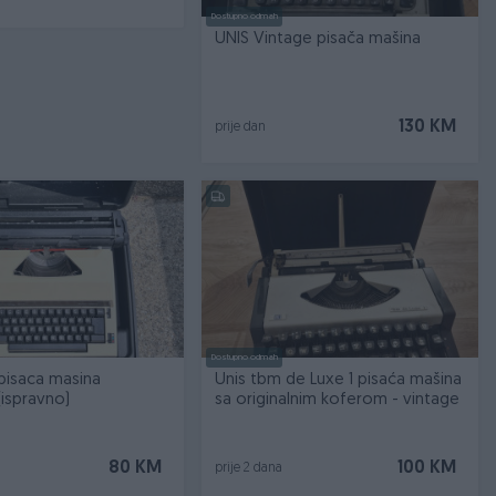
Dostupno odmah
UNIS Vintage pisača mašina
130 KM
prije dan
Dostupno odmah
 pisaca masina
Unis tbm de Luxe 1 pisaća mašina
(ispravno)
sa originalnim koferom - vintage
80 KM
100 KM
prije 2 dana