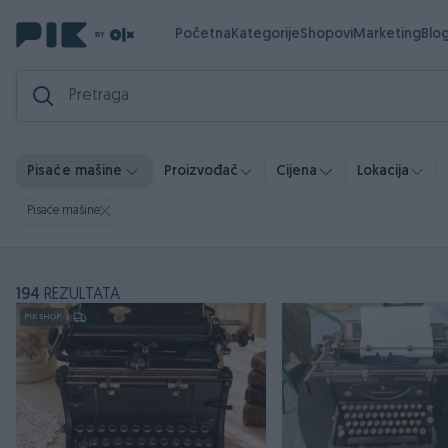
Početna
Kategorije
Shopovi
Marketing
Blo
Pisaće mašine
Proizvođač
Cijena
Lokacija
Pisaće mašine
194
REZULTATA
PIK SHOP