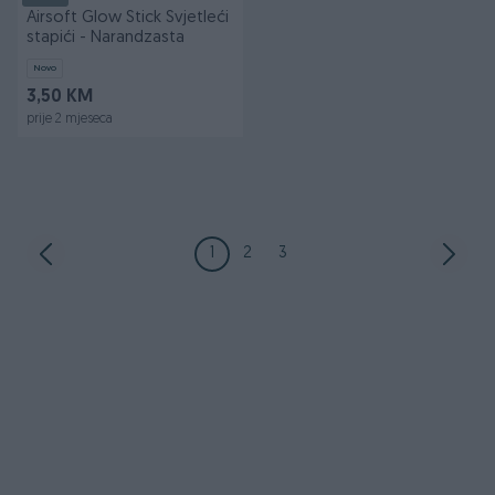
Airsoft Glow Stick Svjetleći
stapići - Narandzasta
Novo
3,50 KM
prije 2 mjeseca
1
2
3