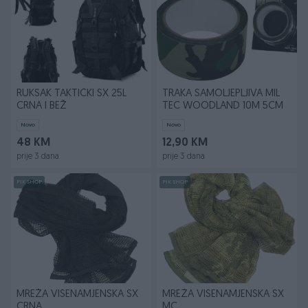
RUKSAK TAKTIČKI SX 25L
TRAKA SAMOLJEPLJIVA MIL
CRNA I BEŽ
TEC WOODLAND 10M 5CM
Novo
Novo
48 KM
12,90 KM
prije 3 dana
prije 3 dana
PIK SHOP
PIK SHOP
MREŽA VIŠENAMJENSKA SX
MREŽA VIŠENAMJENSKA SX
CRNA
MC