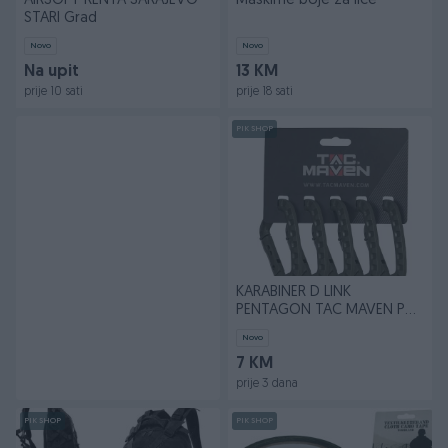
AIRSOFT RENTA SARAJEVO
Maskirne boje za lice
STARI Grad
Novo
Novo
Na upit
13 KM
prije 10 sati
prije 18 sati
PIK SHOP
KARABINER D LINK
PENTAGON TAC MAVEN PO
KOMADU
Novo
7 KM
prije 3 dana
PIK SHOP
PIK SHOP