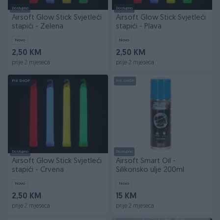
Dostupno
Dostupno
Airsoft Glow Stick Svjetleći
Airsoft Glow Stick Svjetleći
stapići - Zelena
stapići - Plava
Novo
Novo
2,50 KM
2,50 KM
prije 2 mjeseca
prije 2 mjeseca
PIK SHOP
PIK SHOP
Dostupno
Dostupno
Airsoft Glow Stick Svjetleći
Airsoft Smart Oil -
stapići - Crvena
Silikonsko ulje 200ml
Novo
Novo
2,50 KM
15 KM
prije 2 mjeseca
prije 2 mjeseca