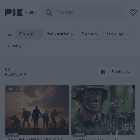
Ostalo
Proizvođač
Cijena
Lokacija
Ostalo
88
Sortiraj
REZULTATA
PIK SHOP
PIK SHOP
Dostupno
Dostupno