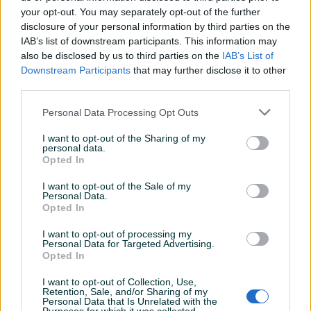
your opt-out. You may separately opt-out of the further
disclosure of your personal information by third parties on the
IAB’s list of downstream participants. This information may
SILIKONSKO ULJE 200ml
AIRSOFT HRONOMETAR
also be disclosed by us to third parties on the
IAB’s List of
HRONOGRAF
Downstream Participants
that may further disclose it to other
CHRONOGRAPH X310
third parties.
Novo
Novo
23 KM
Na upit
Personal Data Processing Opt Outs
prije 23 dana
prije 23 dana
I want to opt-out of the Sharing of my
personal data.
Opted In
I want to opt-out of the Sale of my
Personal Data.
Opted In
I want to opt-out of processing my
Personal Data for Targeted Advertising.
Dostupno
Dostupno
Opted In
Miltec boca za vodu i alu
Paracord vojno uže 4mm
posuda
30m
I want to opt-out of Collection, Use,
Novo
Novo
Retention, Sale, and/or Sharing of my
Personal Data that Is Unrelated with the
30 KM
2 KM