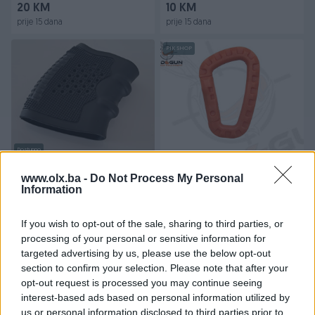
20 KM
10 KM
prije 15 dana
prije 15 dana
PIK SHOP
Dostupno
Gumena navlaka za
AIRSOFT TAKTIČKI
rukohvat pištolja
KARABINER ORANGE - Alpha
www.olx.ba -
Do Not Process My Personal
Information
Gear
Novo
Novo
10 KM
4 KM
If you wish to opt-out of the sale, sharing to third parties, or
prije 17 dana
prije 19 dana
processing of your personal or sensitive information for
targeted advertising by us, please use the below opt-out
PIK SHOP
PIK SHOP
section to confirm your selection. Please note that after your
opt-out request is processed you may continue seeing
interest-based ads based on personal information utilized by
us or personal information disclosed to third parties prior to