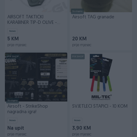
Dostupno
AIRSOFT TAKTIČKI
Airsoft TAG granade
KARABINER TIP-D OLIVE -
Alpha Gear
Novo
5 KM
20 KM
prije mjesec
prije mjesec
PIK SHOP
PIK SHOP
Dostupno
Airsoft - StrikeShop
SVJETLEĆI ŠTAPIĆI - 10 KOM
nagradna igra!
Novo
Novo
Na upit
3,90 KM
prije mjesec
prije mjesec