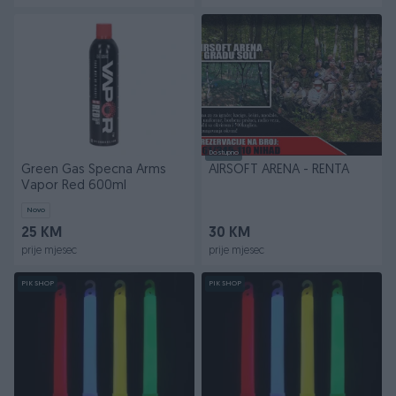
Dostupno
Green Gas Specna Arms
AIRSOFT ARENA - RENTA
Vapor Red 600ml
Novo
25 KM
30 KM
prije mjesec
prije mjesec
PIK SHOP
PIK SHOP