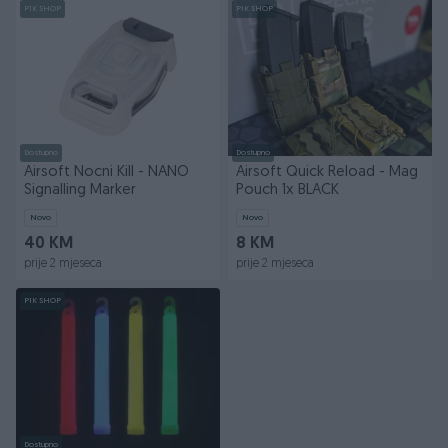
PIK SHOP
PIK SHOP
Dostupno
Dostupno
Airsoft Nocni Kill - NANO
Airsoft Quick Reload - Mag
Signalling Marker
Pouch 1x BLACK
Novo
Novo
40 KM
8 KM
prije 2 mjeseca
prije 2 mjeseca
PIK SHOP
Dostupno