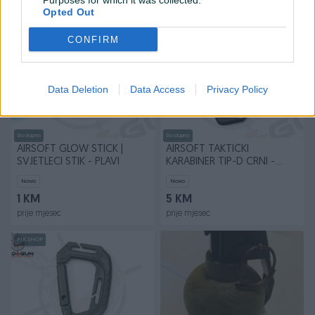
Purposes for which it was collected.
prije mjesec
prije mjesec
Opted Out
PIK SHOP
PIK SHOP
CONFIRM
Data Deletion
Data Access
Privacy Policy
Dostupno
Dostupno
AIRSOFT GLOW STICK |
AIRSOFT TAKTIČKI
SVJETLECI STIK - PLAVI
KARABINER TIP-D CRNI -
Alpha Gear
Novo
Novo
1 KM
5 KM
prije mjesec
prije mjesec
PIK SHOP