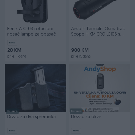
Fenix ALC-03 rotacioni
Airsoft Termalni Osmatrac
nosač lampe za opasač
Scope HIKMICRO LE10S s
garancijom
Novo
28 KM
900 KM
prije 11 dana
prije 15 dana
Dostupno
Dostupno
Držač za dva spremnika
Dežač za okvir
Novo
Novo