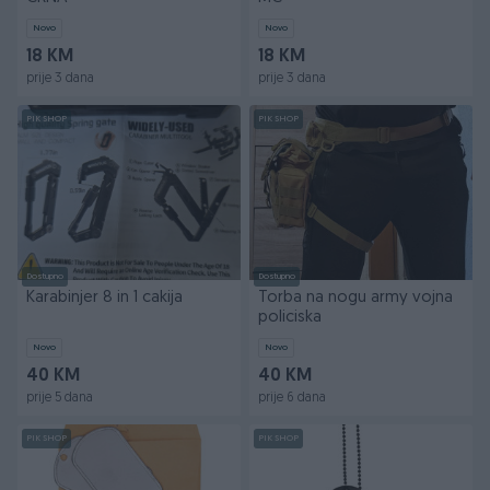
Novo
Novo
18 KM
18 KM
prije 3 dana
prije 3 dana
PIK SHOP
PIK SHOP
Dostupno
Dostupno
Karabinjer 8 in 1 cakija
Torba na nogu army vojna
policiska
Novo
Novo
40 KM
40 KM
prije 5 dana
prije 6 dana
PIK SHOP
PIK SHOP