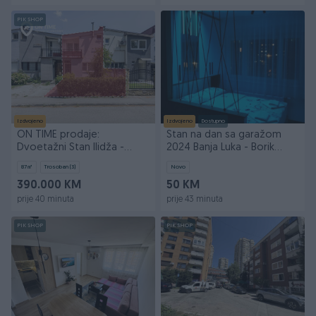
PIK SHOP
Izdvojeno
Izdvojeno
Dostupno
ON TIME prodaje:
Stan na dan sa garažom
Dvoetažni Stan Ilidža -
2024 Banja Luka - Borik
Pejton
Kampus 065 820 230
87
㎡
Trosoban (3)
Novo
390.000 KM
50 KM
prije 40 minuta
prije 43 minuta
PIK SHOP
PIK SHOP