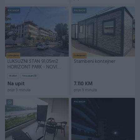
PIK SHOP
PIK SHOP
Izdvojeno
Izdvojeno
LUKSUZNI STAN 91,05m2
Stambeni kontejner
HORIZONT PARK - NOVI
LJUBUŠKI
91.05
㎡
Trosoban (3)
Na upit
7.110 KM
prije 9 minuta
prije 9 minuta
PIK SHOP