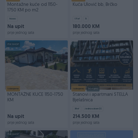
Montažne kuće od 1150-
Kuća Ulović bb, Brčko
1750 KM po m2
Novo
171
㎡
5
Na upit
180.000 KM
prije jednog sata
prije jednog sata
PIK SHOP
Izdvojeno
Izdvojeno
Dostupno
MONTAŽNE KUĆE 1150-1750
Stanovi i apartmani STELLA
KM
Bjelašnica
39
㎡
Jednosoban (1)
Na upit
214.500 KM
prije jednog sata
prije jednog sata
PIK SHOP