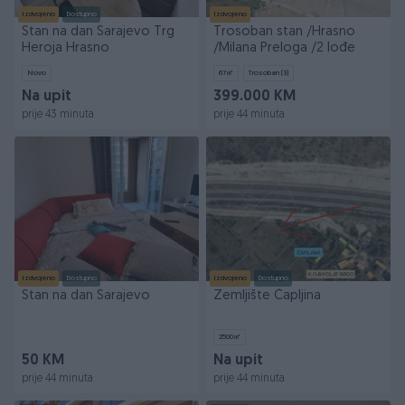
Izdvojeno
Dostupno
Izdvojeno
Stan na dan Sarajevo Trg
Trosoban stan /Hrasno
Heroja Hrasno
/Milana Preloga /2 lođe
Novo
67
㎡
Trosoban (3)
Na upit
399.000 KM
prije 43 minuta
prije 44 minuta
Izdvojeno
Dostupno
Izdvojeno
Dostupno
Stan na dan Sarajevo
Zemljište Čapljina
2500
㎡
50 KM
Na upit
prije 44 minuta
prije 44 minuta