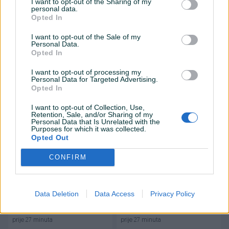
I want to opt-out of the Sharing of my
Izdvojeno
Iznajmljivanje
Izdvojeno
personal data.
ON TIME: Prodaja Kuća
Poslovni prostor 12.000m2
Opted In
Sarajevo - Koševsko brdo
I want to opt-out of the Sale of my
180
㎡
6
12000
㎡
8+
Personal Data.
780.000 KM
Na upit
Opted In
760.000 KM
prije 27 minuta
I want to opt-out of processing my
prije 23 minuta
Personal Data for Targeted Advertising.
Opted In
PIK SHOP
I want to opt-out of Collection, Use,
Retention, Sale, and/or Sharing of my
Personal Data that Is Unrelated with the
Purposes for which it was collected.
Opted Out
CONFIRM
Izdvojeno
Dostupno
Izdvojeno
Dostupno
Skladiste hala poslovni
Trebinje stan sa
prostor Bijeljina
panoramskim pogledom na
IZNAJMLJIVANJE
cijeli grad
Data Deletion
Data Access
Privacy Policy
Novo
30
㎡
Dvosoban (2)
Na upit
Na upit
prije 27 minuta
prije 27 minuta