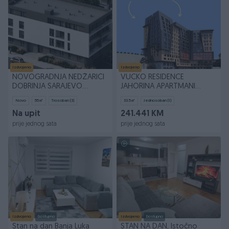
Izdvojeno
Izdvojeno
NOVOGRADNJA NEDŽARIĆI
VUCKO RESIDENCE
DOBRINJA SARAJEVO
JAHORINA APARTMANI
STANOVI
(3.4,S1.4, 2.6.)
Novo
55
㎡
Trosoban (3)
33.5
㎡
Jednosoban (1)
Na upit
241.441 KM
prije jednog sata
prije jednog sata
Izdvojeno
Dostupno
Izdvojeno
Dostupno
Stan na dan Banja Luka
STAN NA DAN, Istočno