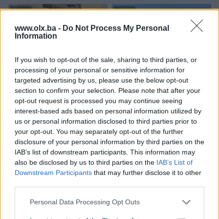
PIK SHOP
PIK SHOP
www.olx.ba -
Do Not Process My Personal
Information
If you wish to opt-out of the sale, sharing to third parties, or
processing of your personal or sensitive information for
targeted advertising by us, please use the below opt-out
Izdvojeno
Dostupno
Izdvojeno
Dostupno
section to confirm your selection. Please note that after your
Stan na dan Sarajevo -
STAMBENI KONTEJNER SA
Centar, Šip
MOKRIM ČVOROM
opt-out request is processed you may continue seeing
interest-based ads based on personal information utilized by
Novo
us or personal information disclosed to third parties prior to
60 KM
7.930 KM
your opt-out. You may separately opt-out of the further
prije 22 minuta
prije 22 minuta
disclosure of your personal information by third parties on the
IAB’s list of downstream participants. This information may
PIK SHOP
PIK SHOP
also be disclosed by us to third parties on the
IAB’s List of
Downstream Participants
that may further disclose it to other
third parties.
Personal Data Processing Opt Outs