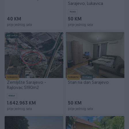
Sarajevo, Lukavica
Novo
40 KM
50 KM
prije jednog sata
prije jednog sata
PIK SHOP
Izdvojeno
Izdvojeno
Dostupno
Zemljište Sarajevo -
Stan na dan Sarajevo
Rajlovac 5190m2
5190
㎡
1.642.963 KM
50 KM
prije jednog sata
prije jednog sata