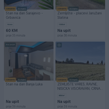
Izdvojeno
Dostupno
Izdvojeno
Dostupno
Stan na dan Sarajevo -
Zemljište - placevi Jaružani
Grbavica
Slatina
Novo
11000
㎡
60 KM
Na upit
prije 35 minuta
prije 38 minuta
PIK SHOP
Izdvojeno
Dostupno
Izdvojeno
Dostupno
Stan na dan Banja Luka
ZEMLJIŠTE VAREŠ, RAVNE,
NISICKA VISORAVAN, CRNA
RIJEKA
8500
㎡
Na upit
Na upit
prije 39 minuta
prije 39 minuta