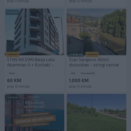
prije 11 minuta
prije 13 minuta
PIK SHOP
Izdvojeno
Iznajmljivanje
Izdvojeno
STAN NA DAN Banja Luka
Stan Sarajevo 40m2
Apartman A + Kontakt -
dvosoban - strogi centar
066025551
Novo
40
㎡
Dvosoban (2)
60 KM
1.000 KM
prije 14 minuta
prije 15 minuta
PIK SHOP