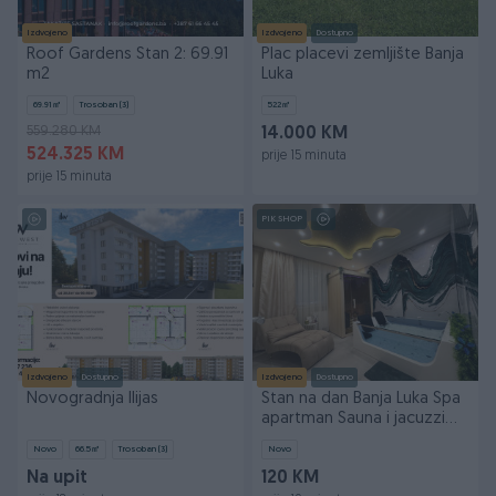
Izdvojeno
Izdvojeno
Dostupno
Roof Gardens Stan 2: 69.91
Plac placevi zemljište Banja
m2
Luka
69.91
㎡
Trosoban (3)
522
㎡
559.280 KM
14.000 KM
524.325 KM
prije 15 minuta
prije 15 minuta
PIK SHOP
Izdvojeno
Dostupno
Izdvojeno
Dostupno
Novogradnja Ilijas
Stan na dan Banja Luka Spa
apartman Sauna i jacuzzi
djakuzi
Novo
66.5
㎡
Trosoban (3)
Novo
Na upit
120 KM