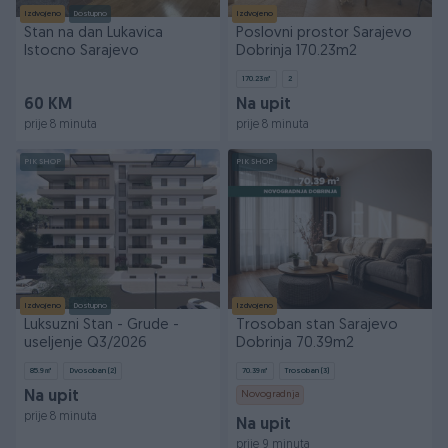
Izdvojeno
Dostupno
Izdvojeno
Stan na dan Lukavica
Poslovni prostor Sarajevo
Istocno Sarajevo
Dobrinja 170.23m2
170.23
㎡
2
60 KM
Na upit
prije 8 minuta
prije 8 minuta
PIK SHOP
PIK SHOP
Izdvojeno
Dostupno
Izdvojeno
Luksuzni Stan - Grude -
Trosoban stan Sarajevo
useljenje Q3/2026
Dobrinja 70.39m2
85.9
㎡
Dvosoban (2)
70.39
㎡
Trosoban (3)
Na upit
Novogradnja
prije 8 minuta
Na upit
prije 9 minuta