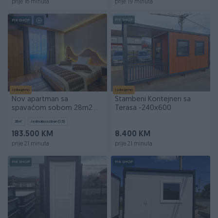
prije 18 minuta
prije 19 minuta
PIK SHOP
PIK SHOP
Izdvojeno
Izdvojeno
Nov apartman sa
Stambeni Kontejneri sa
spavaćom sobom 28m2
Terasa -240x600
Jahorina Vučko
28
㎡
Jednoiposoban (1.5)
183.500 KM
8.400 KM
prije 21 minuta
prije 21 minuta
PIK SHOP
PIK SHOP