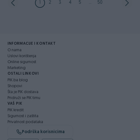
1
2
3
4
5
...
50
INFORMACIJE I KONTAKT
O nama
Uslovi korištenja
Online sigurnost
Marketing
OSTALI LINKOVI
PIK.ba blog
Shopovi
Šta je PIK dostava
Pridruži se PIK timu
VAŠ PIK
PIK kredit
Sigurnost i zaštita
Privatnost podataka
Podrška korisnicima