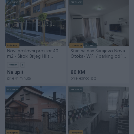
PIK SHOP
PIK SHOP
Izdvojeno
Izdvojeno
Dostupno
Novi poslovni prostor 40
Stan na dan Sarajevo Nova
m2 - Široki Brijeg Hills
Otoka- WiFi / parking od 1
Residence 3
do 4 osobe
40.65
㎡
1
Na upit
80 KM
prije 44 minuta
prije jednog sata
PIK SHOP
PIK SHOP
Izdvojeno
Izdvojeno