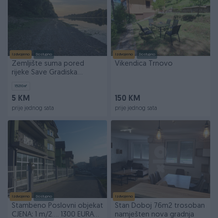
Izdvojeno
Dostupno
Izdvojeno
Dostupno
Zemljište suma pored
Vikendica Trnovo
rijeke Save Gradiska
Gasnica plac zemlja
15210
㎡
5 KM
150 KM
prije jednog sata
prije jednog sata
Izdvojeno
Dostupno
Izdvojeno
Stambeno Poslovni objekat
Stan Doboj 76m2 trosoban
CJENA; 1 m/2.... 1300 EURA
namješten nova gradnja