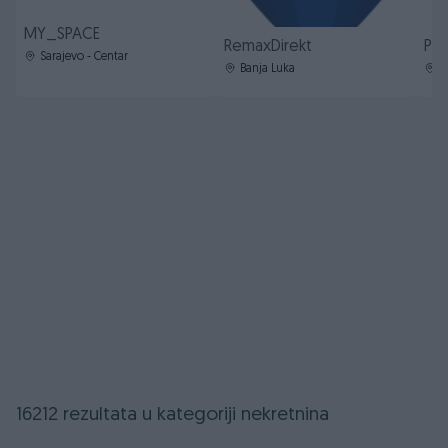
MY_SPACE
RemaxDirekt
Pro
Sarajevo - Centar
Banja Luka
S
16212 rezultata u kategoriji nekretnina