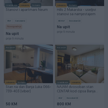
Iznajmljivanje
Izdvojeno
Dostupno
Izdvojeno
Dostupno
Stanovi i apartmani Neum
Hills 2 Makarska - useljivi
stanovi sa namjestajem
35
㎡
Garsonjera
68.94
㎡
Dvosoban (2)
Novogradnja
Na upit
prije 9 minuta
Na upit
prije 9 minuta
PIK SHOP
PIK SHOP
Izdvojeno
Dostupno
Iznajmljivanje
Izdvojeno
Stan na dan Banja Luka 066-
NAJAM dvosoban stan
739-403 (viber)
CENTAR kod cipsa Banja
Luka 40m2
40
㎡
Dvosoban (2)
50 KM
800 KM