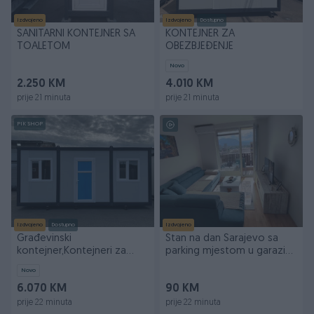
Izdvojeno
Izdvojeno
Dostupno
SANITARNI KONTEJNER SA
KONTEJNER ZA
TOALETOM
OBEZBJEĐENJE
Novo
2.250 KM
4.010 KM
prije 21 minuta
prije 21 minuta
PIK SHOP
Izdvojeno
Dostupno
Izdvojeno
Građevinski
Stan na dan Sarajevo sa
kontejner,Kontejneri za
parking mjestom u garazi
stanovanje,Stambeni
061/067-771
Novo
Kontejner
6.070 KM
90 KM
prije 22 minuta
prije 22 minuta