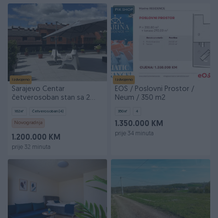
PIK SHOP
Izdvojeno
Izdvojeno
Sarajevo Centar
EOS / Poslovni Prostor /
četverosoban stan sa 2
Neum / 350 m2
garažna mjesta
162
㎡
Četverosoban (4)
350
㎡
4
Novogradnja
1.350.000 KM
prije 34 minuta
1.200.000 KM
prije 32 minuta