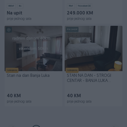
..HITNO..
600
㎡
8+
76
㎡
Trosoban (3)
Na upit
249.000 KM
prije jednog sata
prije jednog sata
PIK SHOP
Izdvojeno
Izdvojeno
Stan na dan Banja Luka
STAN NA DAN - STROGI
CENTAR - BANJA LUKA
065/755-517
40 KM
40 KM
prije jednog sata
prije jednog sata