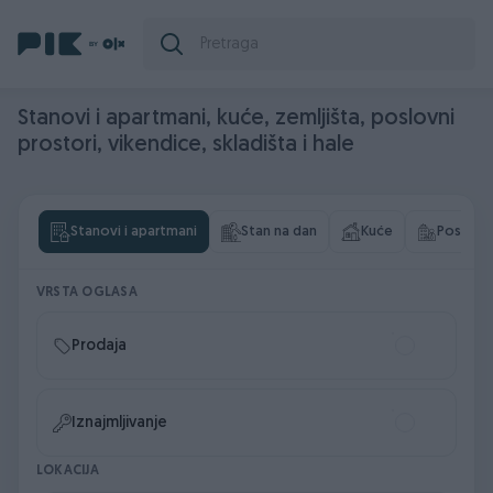
Stanovi i apartmani, kuće, zemljišta, poslovni
prostori, vikendice, skladišta i hale
Stanovi i apartmani
Stan na dan
Kuće
Poslovni
VRSTA OGLASA
Prodaja
Iznajmljivanje
LOKACIJA