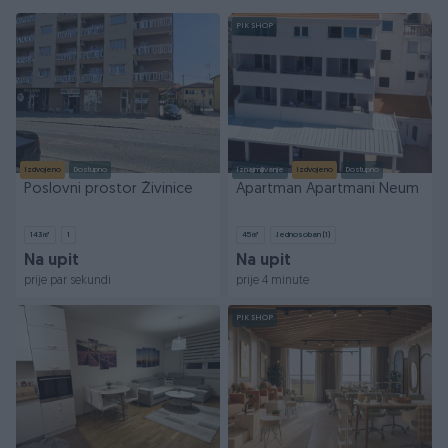
PIK SHOP
Izdvojeno
Dostupno
Iznajmljivanje
Izdvojeno
Dostupno
Poslovni prostor Živinice
Apartman Apartmani Neum
143
㎡
1
45
㎡
Jednosoban (1)
Na upit
Na upit
prije par sekundi
prije 4 minute
PIK SHOP