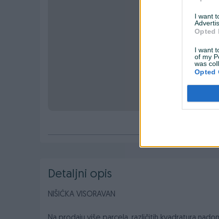
I want 
Advertis
Opted 
I want t
of my P
was col
Opted 
Detaljni opis
NIŠIĆKA VISORAVAN
Na prodaju više parcela, različitih kvadratura nad