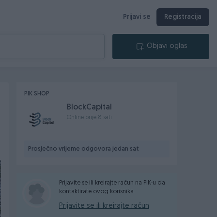
Prijavi se
Registracija
Objavi oglas
PIK SHOP
BlockCapital
Online prije 8 sati
Prosječno vrijeme odgovora jedan sat
Prijavite se ili kreirajte račun na PIK-u da
kontaktirate ovog korisnika.
Prijavite se ili kreirajte račun