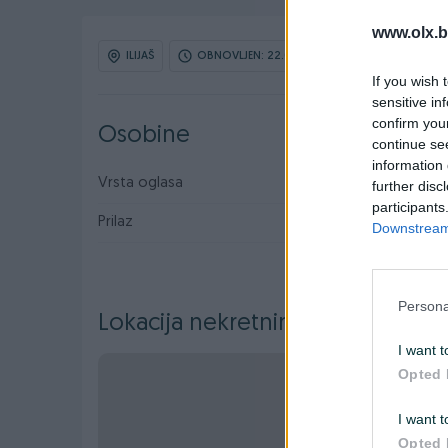
www.olx.b
ILIJAŠ
OBNOVLJEN: 22.07.2026 U 10:15
ID: 77
If you wish 
sensitive in
confirm you
Osobine
continue se
information 
Vrsta oglasa
Prodaja
further disc
participants
Prilaz
Asfalt
Downstream 
Persona
Lokacija nekretnine
I want t
Opted 
I want t
Opted 