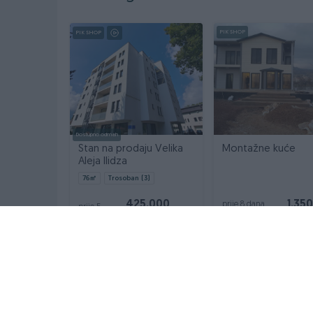
PIK SHOP
PIK SHOP
Dostupno odmah
Stan na prodaju Velika
Montažne kuće
Aleja Ilidza
76
㎡
Trosoban (3)
425.000
1.35
prije 8 dana
prije 5
dana
KM
INFORMACIJE I KONTAKT
OSTALI LINKOVI