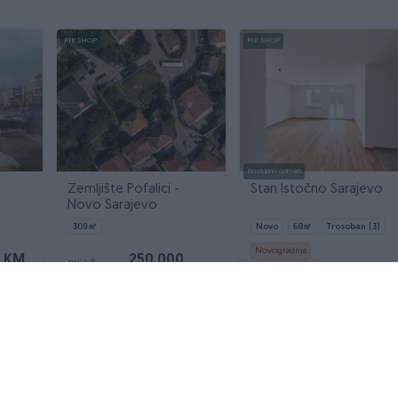
PIK SHOP
PIK SHOP
Dostupno odmah
Zemljište Pofalici -
Stan Istočno Sarajevo
Novo Sarajevo
309
㎡
Novo
68
㎡
Trosoban (3)
Novogradnja
0 KM
250.000
prije 8
dana
KM
237.930 KM
prije 9 dana
VAŠ PIK
Podrška korisnicima