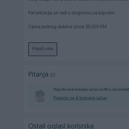
Parcelizacija se radi u dogovoru sa kupcem.
Cijena jednog duluma iznosi 35,000 KM
Moguća korekcija cijene na veću površinu
Prikaži više
- Asfaltni prilaz
- Struja do parcele
- Voda do parcele
Pitanja
(0)
Pronašli ste svoj komad raja na zemlji, sad je na va
Kontak telefon : +387 61 774 164
Prijavite se ili kreirajte račun na PIK-u da konta
Kontakt telefon vlasnika: +387 61 905 905
Prijavite se ili kreirajte račun
Svi detalji su stvar dogovora između prodavca i k
Ostali oglasi korisnika