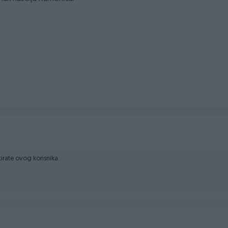
ma da se odlučite na veličinu tog raja.
ktirate ovog korisnika.
upca.