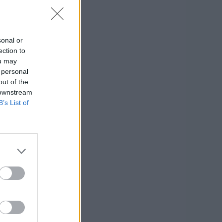
sonal or
ection to
ou may
 personal
out of the
 downstream
B’s List of