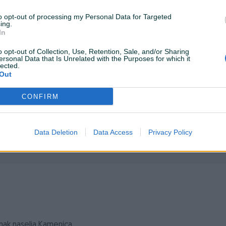
to opt-out of processing my Personal Data for Targeted
ing.
In
o opt-out of Collection, Use, Retention, Sale, and/or Sharing
ersonal Data that Is Unrelated with the Purposes for which it
lected.
Out
CONFIRM
Data Deletion
Data Access
Privacy Policy
omak naselja Kamenica.