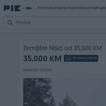
Početna
Kategorije
Shopovi
Marketing
Blog
S
Zemljište Nišići od 35,000 KM
35.000 KM
Dostupno odmah
Nekretnine
Zemljišta