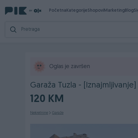
Početna
Kategorije
Shopovi
Marketing
Blog
S
Oglas je završen
Garaža Tuzla - [Iznajmljivanje]
120 KM
Nekretnine
Garaže