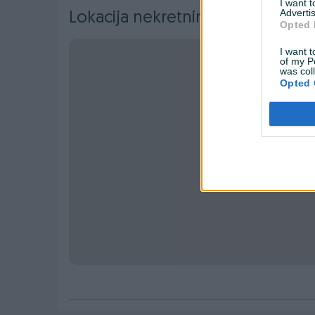
I want 
Advertis
Lokacija nekretnine
Opted 
I want t
of my P
was col
Opted 