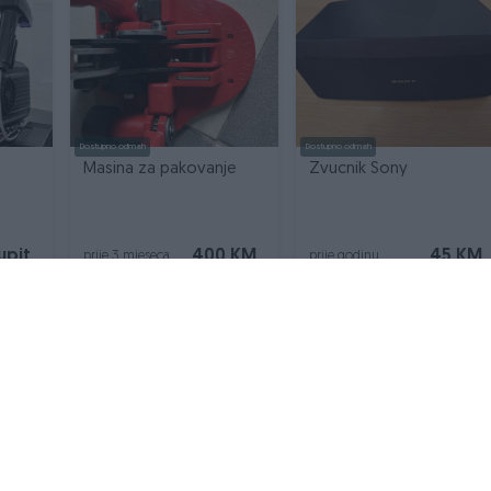
Dostupno odmah
Dostupno odmah
Masina za pakovanje
Zvucnik Sony
upit
400 KM
45 KM
prije 3 mjeseca
prije godinu
VAŠ PIK
Podrška korisnicima
PIK kredit
Sigurnost i zaštita
Privatnost podataka