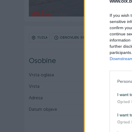
www.olx.b
If you wish 
sensitive in
confirm you
continue se
TUZLA
OBNOVLJEN: 09.06.2026 U 09:26
ID: 
information 
further disc
participants
Downstream 
Osobine
Vrsta oglasa
Iznajmljivanje
Persona
Vrsta
Samostalna
I want t
Adresa
Stupine - Tuzla
Opted 
Datum objave
08.01.2026
I want t
Opted 