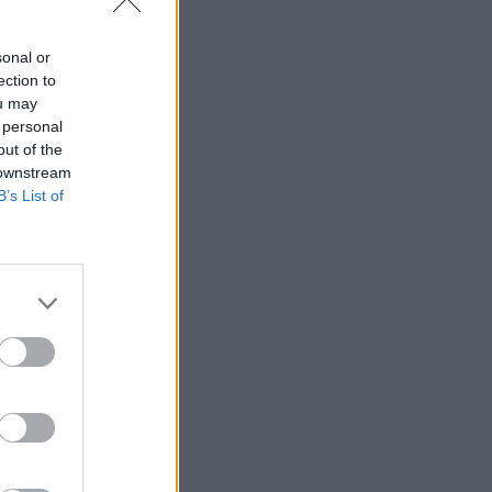
sonal or
ection to
ou may
 personal
out of the
 downstream
B’s List of