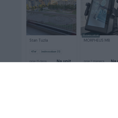
Dostupno odmah
Stan Tuzla
MORPHEUS M8
47
㎡
Jednosoban (1)
Na upit
Na 
prije 15 dana
prije 2 mjeseca
INFORMACIJE I KONTAKT
OSTALI LINKOVI
O nama
PIK.ba blog
Uslovi korištenja
Shopovi
Online sigurnost
Šta je PIK dostava
Marketing
Pridruži se PIK timu