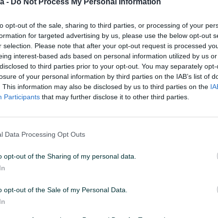
a -
Do Not Process My Personal Information
4
to opt-out of the sale, sharing to third parties, or processing of your per
formation for targeted advertising by us, please use the below opt-out s
r selection. Please note that after your opt-out request is processed y
eing interest-based ads based on personal information utilized by us or
73458029
PREGLEDI: 1058
disclosed to third parties prior to your opt-out. You may separately opt-
losure of your personal information by third parties on the IAB’s list of
. This information may also be disclosed by us to third parties on the
IA
Participants
that may further disclose it to other third parties.
Kapacitet (vozila)
1
l Data Processing Opt Outs
Kvadrata
16
o opt-out of the Sharing of my personal data.
Uknjiženo / ZK
✓
In
o opt-out of the Sale of my Personal Data.
In