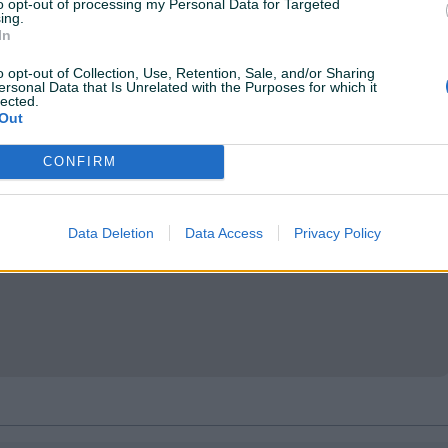
to opt-out of processing my Personal Data for Targeted
ing.
In
o opt-out of Collection, Use, Retention, Sale, and/or Sharing
ersonal Data that Is Unrelated with the Purposes for which it
lected.
Out
CONFIRM
Data Deletion
Data Access
Privacy Policy