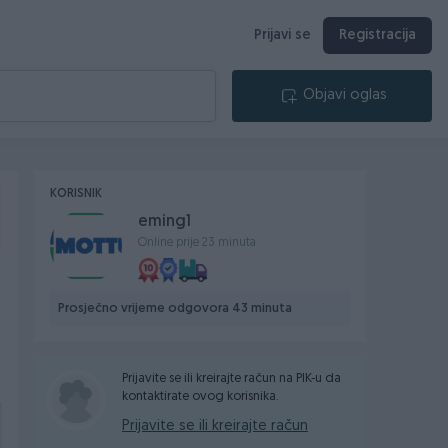
Prijavi se
Registracija
Objavi oglas
KORISNIK
eming1
Online prije 23 minuta
Prosječno vrijeme odgovora 43 minuta
Prijavite se ili kreirajte račun na PIK-u da
kontaktirate ovog korisnika.
Prijavite se ili kreirajte račun