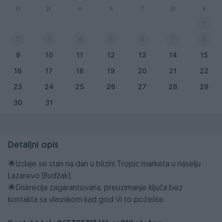
n
p
u
s
č
p
s
1
2
3
4
5
6
7
8
9
10
11
12
13
14
15
16
17
18
19
20
21
22
23
24
25
26
27
28
29
30
31
Detaljni opis
🌟Izdaje se stan na dan u blizini Tropic marketa u naselju
Lazarevo (Budžak).
🌟Diskrecija zagarantovana, preuzimanje ključa bez
kontakta sa vlasnikom kad god Vi to poželite.