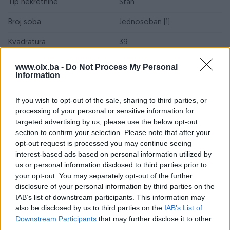
Tip nekretnine
Stan
Broj soba
Jednosoban (1)
Kvadratura
39
Check in (sat)
12
www.olx.ba -
Do Not Process My Personal
Information
Check out (sat)
10
If you wish to opt-out of the sale, sharing to third parties, or
Godina izgradnje
2020+
processing of your personal or sensitive information for
targeted advertising by us, please use the below opt-out
Sprat
1
section to confirm your selection. Please note that after your
Vrsta grijanja
Struja
opt-out request is processed you may continue seeing
interest-based ads based on personal information utilized by
Minimalan broj noćenja
1
us or personal information disclosed to third parties prior to
your opt-out. You may separately opt-out of the further
Blizina prodavnice
Do 100 m
disclosure of your personal information by third parties on the
IAB’s list of downstream participants. This information may
Blizina restorana
Do 100 m
also be disclosed by us to third parties on the
IAB’s List of
Downstream Participants
that may further disclose it to other
Blizina centra
Do 100 m
third parties.