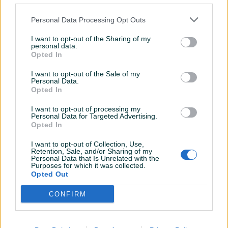
Blizina apoteke
Do 100 m
Personal Data Processing Opt Outs
Blizina javnog prevoza
Do 100 m
I want to opt-out of the Sharing of my
personal data.
Zabranjeno pušenje
✓
Opted In
Lift
✓
I want to opt-out of the Sale of my
Personal Data.
Opted In
WIFI
✓
I want to opt-out of processing my
Klima
✓
Personal Data for Targeted Advertising.
Opted In
Parking
✓
I want to opt-out of Collection, Use,
Retention, Sale, and/or Sharing of my
Datum objave
18.12.2024
Personal Data that Is Unrelated with the
Purposes for which it was collected.
Opted Out
CONFIRM
Lokacija nekretnine