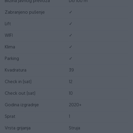
Blizina javnog prevoza
Do 100 m
Zabranjeno pušenje
✓
Lift
✓
WIFI
✓
Klima
✓
Parking
✓
Kvadratura
39
Check in (sat)
12
Check out (sat)
10
Godina izgradnje
2020+
Sprat
1
Vrsta grijanja
Struja