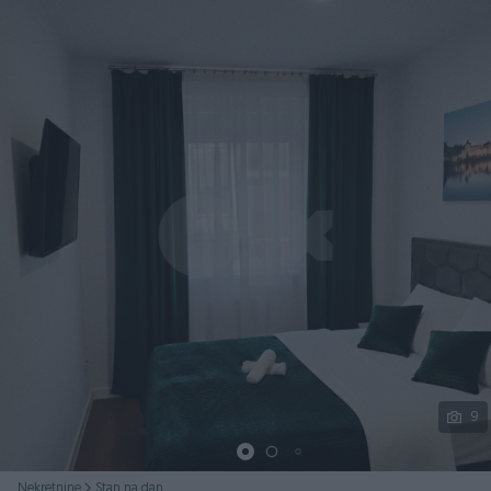
Podijeli
9
Nekretnine
Stan na dan