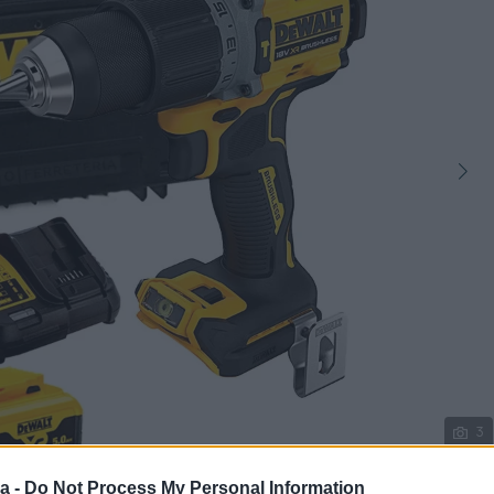
3
a -
Do Not Process My Personal Information