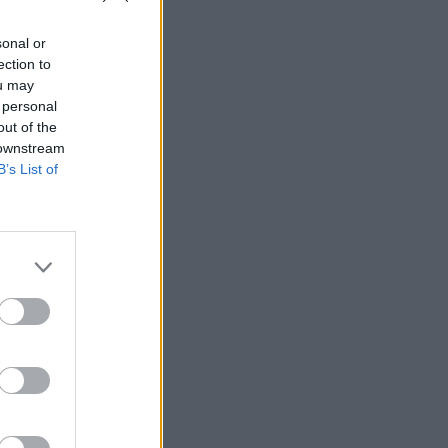
sonal or
ection to
ou may
 personal
out of the
 downstream
B’s List of