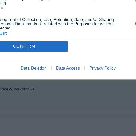
ing.
In
o opt-out of Collection, Use, Retention, Sale, and/or Sharing
ersonal Data that Is Unrelated with the Purposes for which it
lected.
Out
CONFIRM
50 o/min
Data Deletion
Data Access
Privacy Policy
000 o/min
- Podešavanje obrtnog momenta :
15
ktirate ovog korisnika.
dvijač DCD805P2T 2x5.0 Ah baterija DCB115 višenaponskim