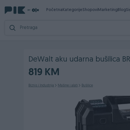
Početna
Kategorije
Shopovi
Marketing
Blog
S
DeWalt aku udarna bušilica B
819 KM
Biznis i Industrija
Mašine i alati
Bušilice