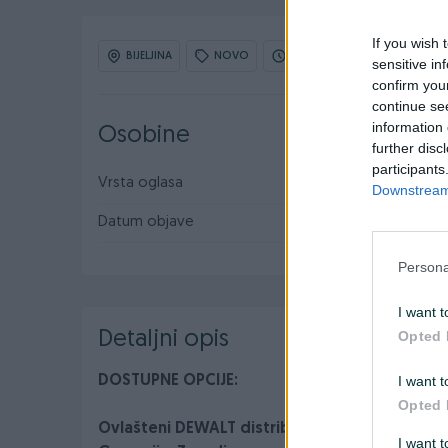
If you wish 
BIJELJINA
NOVO
OBNOVLJEN: 01.06.2026 U 16:
sensitive in
confirm you
continue se
information 
Osobine
further disc
participants
Vrsta oglasa
Prodaja
Downstream 
Datum objave
30.09.2023
Persona
I want t
Opted 
Detaljni opis
I want t
DOSTUPNE OPCIJE:
Opted 
Ovlašteni DEWALT distributer www.masineiala
I want 