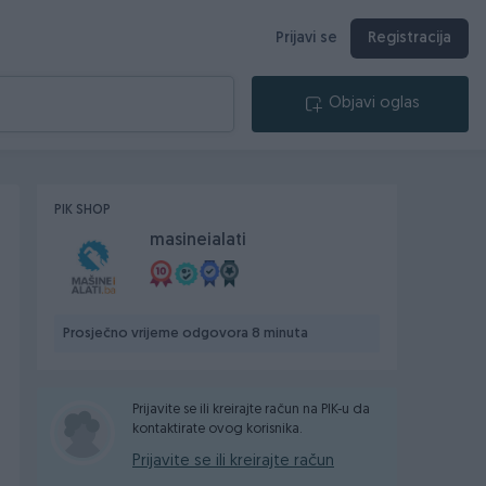
Prijavi se
Registracija
Objavi oglas
PIK SHOP
masineialati
Prosječno vrijeme odgovora 8 minuta
Prijavite se ili kreirajte račun na PIK-u da
kontaktirate ovog korisnika.
Prijavite se ili kreirajte račun