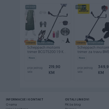
PIK SHOP
PIK SHOP
Kontakt: 065/883-888
Dostava brzom poštom (24-48h)
Robu dobijate na kućnu adresu, pogledate je 
Plaćanje gotovinski ili žiralno.
www.masineialati.ba
Izdvojeno
Dostupno odmah
Izdvojeno
Dostupno odmah
info@masineialati.ba
Scheppach motorni
Scheppach motorn
trimer BCGT5200 1.9 KS
trimer za travu BM
sa opremom
PRO 1.7 KS
Novo
Novo
219,90
349,
prije jednog
prije jednog
sata
sata
KM
KM
INFORMACIJE I KONTAKT
OSTALI LINKOVI
O nama
PIK.ba blog