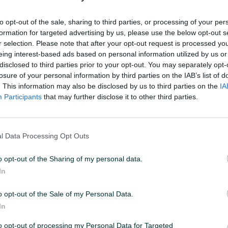
to opt-out of the sale, sharing to third parties, or processing of your per
11
ID: 55414256
PREGLEDI: 153
formation for targeted advertising by us, please use the below opt-out s
r selection. Please note that after your opt-out request is processed y
eing interest-based ads based on personal information utilized by us or
disclosed to third parties prior to your opt-out. You may separately opt-
losure of your personal information by third parties on the IAB’s list of
. This information may also be disclosed by us to third parties on the
IA
Snaga (W)
0
Participants
that may further disclose it to other third parties.
l Data Processing Opt Outs
o opt-out of the Sharing of my personal data.
In
o opt-out of the Sale of my Personal Data.
In
ti.ba
to opt-out of processing my Personal Data for Targeted