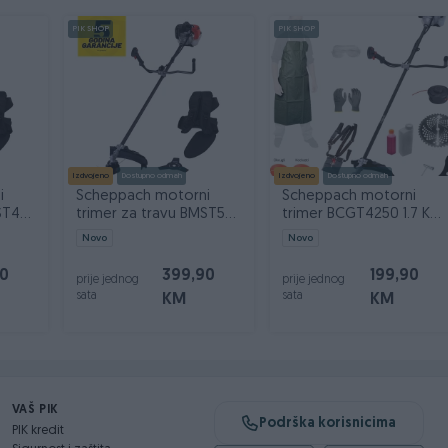
PIK SHOP
PIK SHOP
i tek onda plaćate dostavljaču/poštaru.
Izdvojeno
Dostupno odmah
Izdvojeno
Dostupno odmah
i
Scheppach motorni
Scheppach motorni
ST43-
trimer za travu BMST52-
trimer BCGT4250 1.7 KS
PRO 1.9 KS
sa opremom
Novo
Novo
90
399,90
199,90
prije jednog
prije jednog
sata
sata
KM
KM
VAŠ PIK
Podrška korisnicima
PIK kredit