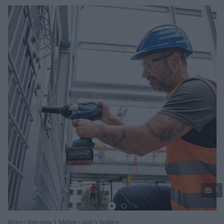
Podijeli
5
Biznis i Industrija
Mašine i alati
Bušilice