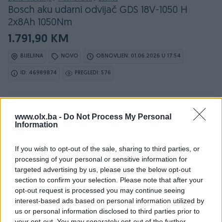
Bosch aku udarni odvijač GDS 18V-1050 H
2x8Ah 1050Nm
1.791,90 KM
BIJELJINA
NOVO
OBNOVLJEN: 01.06.2026 U 17:54
ID: 46989874
PREGLEDI: 576
www.olx.ba -
Do Not Process My Personal
Osobine
Information
Proizvođač
Bosch
If you wish to opt-out of the sale, sharing to third parties, or
processing of your personal or sensitive information for
Model
Bosch aku udarni odvijač GDS
targeted advertising by us, please use the below opt-out
18V-1050 H 2x8Ah 1050Nm
section to confirm your selection. Please note that after your
opt-out request is processed you may continue seeing
Snaga (W)
18
interest-based ads based on personal information utilized by
us or personal information disclosed to third parties prior to
Tip bušilice
Odvijač i zavrtač
your opt-out. You may separately opt-out of the further