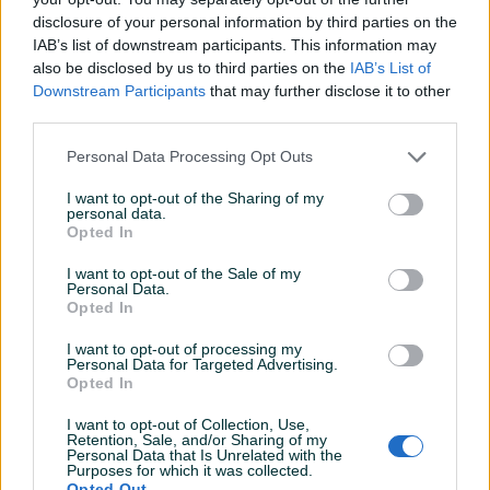
disclosure of your personal information by third parties on the
Datum objave
24.02.2022
IAB’s list of downstream participants. This information may
also be disclosed by us to third parties on the
IAB’s List of
Downstream Participants
that may further disclose it to other
third parties.
Detaljni opis
Personal Data Processing Opt Outs
DOSTUPNE OPCIJE:
I want to opt-out of the Sharing of my
personal data.
Opted In
Detaljne informacija o artiklu pogledajte na našem web
shopu -
KLIK OVDJE
I want to opt-out of the Sale of my
Personal Data.
Opted In
Ovlašteni BOSCH distributer www.masineialati.ba
Garancija: 3 godine
I want to opt-out of processing my
Personal Data for Targeted Advertising.
Opted In
Puna snaga u najboljem izdanju: 3/4" ključ za visoki okretni
I want to opt-out of Collection, Use,
moment sa BITURBO tehnologijom četkica. GDS 18V-1050 H
Prikaži više
Retention, Sale, and/or Sharing of my
Professional je izvrstan udarni ključ od 3/4 "sa motorom
Personal Data that Is Unrelated with the
Purposes for which it was collected.
bez četkica za najrazličitija područja primjene. Njegova
Opted Out