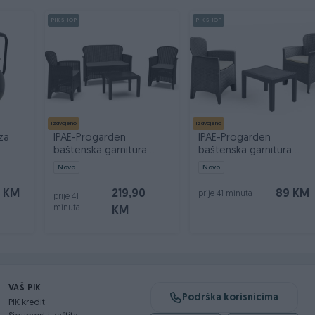
 ili od strane školovanih mehaničara kako bi izbjegli gubitak
PIK SHOP
PIK SHOP
Izdvojeno
Izdvojeno
za
IPAE-Progarden
IPAE-Progarden
baštenska garnitura
baštenska garnitura
JUNGLE
AKITA antracit
Novo
Novo
9 KM
219,90
89 KM
prije 41 minuta
prije 41
minuta
KM
VAŠ PIK
Podrška korisnicima
PIK kredit