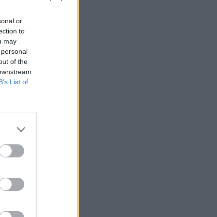
sonal or
ection to
ou may
 personal
out of the
 downstream
B’s List of