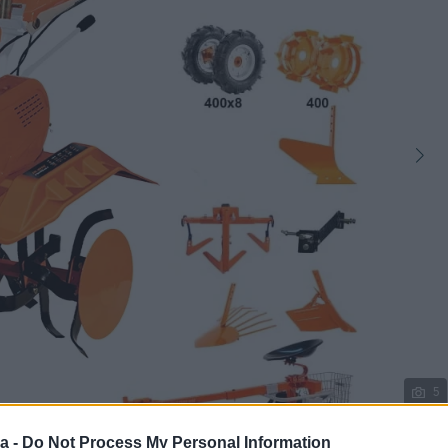
5
a -
Do Not Process My Personal Information