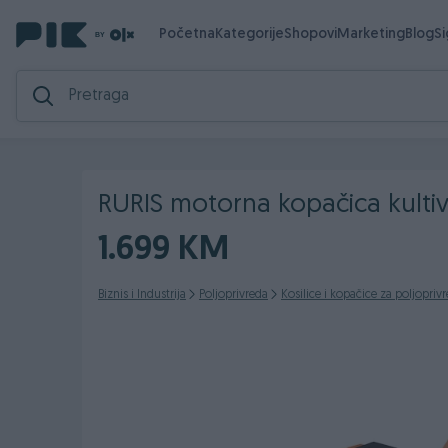
Početna
Kategorije
Shopovi
Marketing
Blog
S
RURIS motorna kopačica kulti
1.699 KM
Biznis i Industrija
Poljoprivreda
Kosilice i kopačice za poljopriv