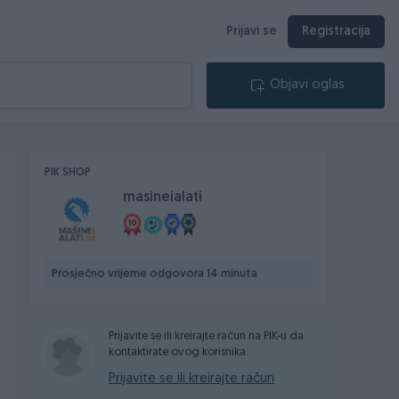
Prijavi se
Registracija
Objavi oglas
PIK SHOP
masineialati
Prosječno vrijeme odgovora 14 minuta
Prijavite se ili kreirajte račun na PIK-u da
kontaktirate ovog korisnika.
Prijavite se ili kreirajte račun