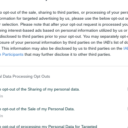
to opt-out of the sale, sharing to third parties, or processing of your per
01
ID: 37922621
PREGLEDI: 1066
formation for targeted advertising by us, please use the below opt-out s
r selection. Please note that after your opt-out request is processed y
eing interest-based ads based on personal information utilized by us or
disclosed to third parties prior to your opt-out. You may separately opt-
losure of your personal information by third parties on the IAB’s list of
. This information may also be disclosed by us to third parties on the
IA
Vrsta oglasa
Prodaja
Participants
that may further disclose it to other third parties.
l Data Processing Opt Outs
o opt-out of the Sharing of my personal data.
In
o opt-out of the Sale of my Personal Data.
In
.ba
to opt-out of processing my Personal Data for Targeted