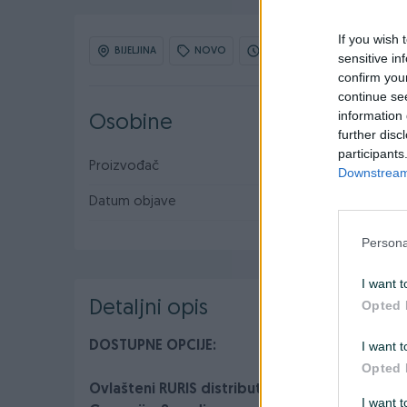
If you wish 
BIJELJINA
NOVO
OBNOVLJEN: 01.06.2026 U 18:
sensitive in
confirm you
continue se
information 
Osobine
further disc
participants
Proizvođač
Ruris
Downstream 
Datum objave
28.04.2020
Persona
I want t
Opted 
Detaljni opis
I want t
DOSTUPNE OPCIJE:
Opted 
Ovlašteni RURIS distributer www.masineialati
I want 