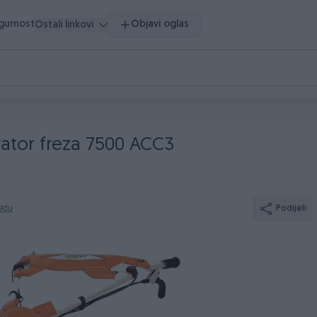
igurnost
Objavi oglas
Ostali linkovi
vator freza 7500 ACC3
redu
Podijeli