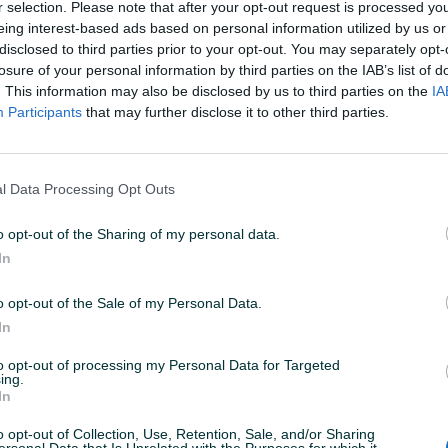
r selection. Please note that after your opt-out request is processed y
eing interest-based ads based on personal information utilized by us or
disclosed to third parties prior to your opt-out. You may separately opt-
:50
ID: 35621804
PREGLEDI: 165
losure of your personal information by third parties on the IAB’s list of
. This information may also be disclosed by us to third parties on the
IA
Participants
that may further disclose it to other third parties.
l Data Processing Opt Outs
o opt-out of the Sharing of my personal data.
In
em web shopu -
KLIK OVDJE
o opt-out of the Sale of my Personal Data.
ati.ba
In
to opt-out of processing my Personal Data for Targeted
rt Technik brand je koji je nastao sa strašću za kvalitetom,
ing.
eške uvjete uporabe i za zahtjeve profesionalaca koji rade s
In
je s svojim značajkama korištenja: to je ambicija Högert Technik
o opt-out of Collection, Use, Retention, Sale, and/or Sharing
a. Čelik kovan na optimalnoj temperaturi, pažljivo žarenja i kaljenje
ersonal Data that Is Unrelated with the Purposes for which it