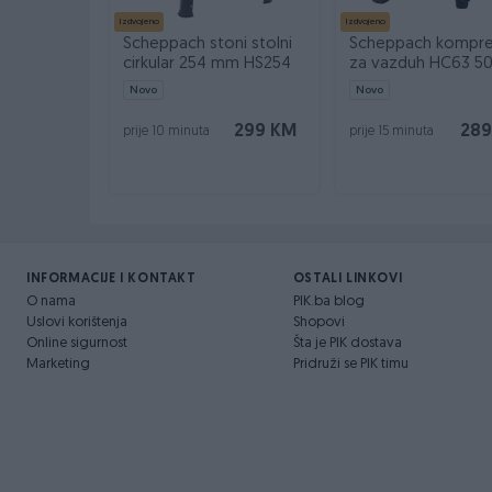
Dostava brzom poštom (24-48h)
Izdvojeno
Izdvojeno
Robu dobijate na kućnu adresu, pogledate je 
Scheppach stoni stolni
Scheppach kompre
Plaćanje gotovinski ili žiralno.
cirkular 254 mm HS254
za vazduh HC63 50
Novo
Novo
www.masineialati.ba
299 KM
289
info@masineialati.ba
prije 10 minuta
prije 15 minuta
INFORMACIJE I KONTAKT
OSTALI LINKOVI
O nama
PIK.ba blog
Uslovi korištenja
Shopovi
Online sigurnost
Šta je PIK dostava
Marketing
Pridruži se PIK timu