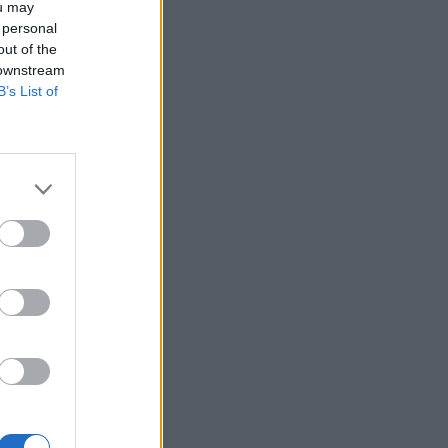
ou may
 personal
out of the
 downstream
B’s List of