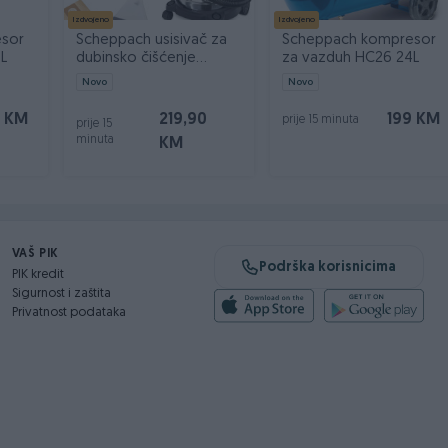
Izdvojeno
Izdvojeno
i tek onda plaćate dostavljaču/poštaru.
sor
Scheppach usisivač za
Scheppach kompresor
L
dubinsko čišćenje
za vazduh HC26 24L
SprayVac20
Novo
Novo
 KM
219,90
199 KM
prije 15 minuta
prije 15
minuta
KM
VAŠ PIK
Podrška korisnicima
PIK kredit
Sigurnost i zaštita
Privatnost podataka