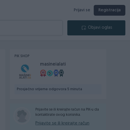
Prijavi se
Registracija
Objavi oglas
PIK SHOP
masineialati
Prosječno vrijeme odgovora 5 minuta
Prijavite se ili kreirajte račun na PIK-u da
kontaktirate ovog korisnika.
Prijavite se ili kreirajte račun