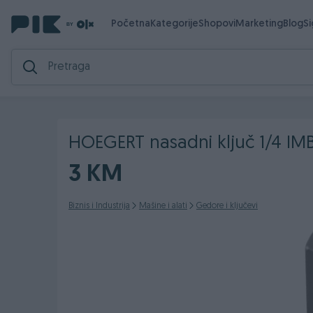
Početna
Kategorije
Shopovi
Marketing
Blog
S
HOEGERT nasadni ključ 1/4 I
3 KM
Biznis i Industrija
Mašine i alati
Gedore i ključevi