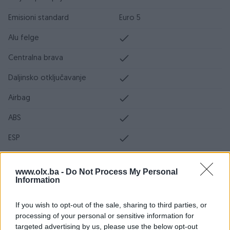
Emisioni standard
Euro 5
Alu felge
Centralna brava
Daljinsko otključavanje
Airbag
ABS
ESP
DPF/FAP filter
www.olx.ba -
Do Not Process My Personal
Servo volan
Information
Turbo
If you wish to opt-out of the sale, sharing to third parties, or
processing of your personal or sensitive information for
Ocarinjen
targeted advertising by us, please use the below opt-out