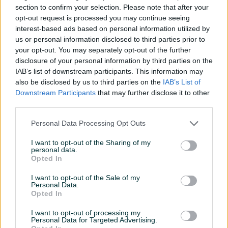
section to confirm your selection. Please note that after your
Datum objave
20.12.2025
opt-out request is processed you may continue seeing
interest-based ads based on personal information utilized by
Oprema
us or personal information disclosed to third parties prior to
your opt-out. You may separately opt-out of the further
Klimatizacija
Jednozonska
disclosure of your personal information by third parties on the
IAB’s list of downstream participants. This information may
Muzika/ozvučenje
CD MP3
also be disclosed by us to third parties on the
IAB’s List of
Downstream Participants
that may further disclose it to other
Parking senzori
Nazad
third parties.
Vrsta enterijera
Platno
Personal Data Processing Opt Outs
Svjetla
Halogena
I want to opt-out of the Sharing of my
personal data.
Metalik
Opted In
Tempomat
I want to opt-out of the Sale of my
Personal Data.
Opted In
El. podizači stakala
I want to opt-out of processing my
Naslon za ruku
Personal Data for Targeted Advertising.