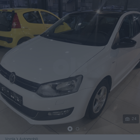
Podijeli
24
Vozila
Automobili