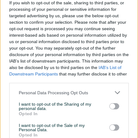
If you wish to opt-out of the sale, sharing to third parties, or
Servo volan
processing of your personal or sensitive information for
targeted advertising by us, please use the below opt-out
Turbo
section to confirm your selection. Please note that after your
opt-out request is processed you may continue seeing
Ocarinjen
interest-based ads based on personal information utilized by
Datum objave
09.12.2025
us or personal information disclosed to third parties prior to
your opt-out. You may separately opt-out of the further
Oprema
disclosure of your personal information by third parties on the
IAB’s list of downstream participants. This information may
also be disclosed by us to third parties on the
IAB’s List of
Klimatizacija
Jednozonska
Downstream Participants
that may further disclose it to other
third parties.
Muzika/ozvučenje
CD MP3
Personal Data Processing Opt Outs
Vrsta enterijera
Platno
I want to opt-out of the Sharing of my
Svjetla
Halogena
personal data.
Opted In
Metalik
I want to opt-out of the Sale of my
Komande na volanu
Personal Data.
Opted In