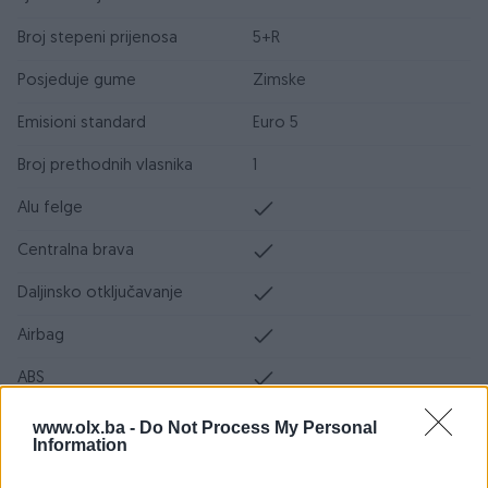
Broj stepeni prijenosa
5+R
Posjeduje gume
Zimske
Emisioni standard
Euro 5
Broj prethodnih vlasnika
1
Alu felge
Centralna brava
Daljinsko otključavanje
Airbag
ABS
ESP
www.olx.ba -
Do Not Process My Personal
Information
DPF/FAP filter