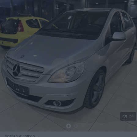
Podijeli
24
Vozila
Automobili