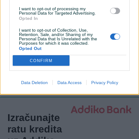
Tempomat
I want to opt-out of processing my
Personal Data for Targeted Advertising.
Senzor auto. svjetla
Opted In
El. podizači stakala
I want to opt-out of Collection, Use,
Retention, Sale, and/or Sharing of my
Personal Data that Is Unrelated with the
Naslon za ruku
Purposes for which it was collected.
Opted Out
Maglenke
CONFIRM
Električni retrovizori
ISOFIX
Data Deletion
Data Access
Privacy Policy