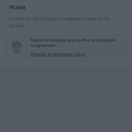
Alu felge R17"
Pitanja
Metalik siva boja
Korisnik ne želi da bude kontaktiran putem javnih
Cijena do registracije: 9.500,00KM - FIXNA CIJENA !!!!
pitanja.
Mogućnost kreditiranja vozila!!!
Prijavite se ili kreirajte račun na PIK-u da kontaktirate
ovog korisnika.
Vozilo možete pogledati svakim danom od 09:00 pa
Prijavite se ili kreirajte račun
do 17:00 h u našem prodajnom salonu,koji se nalazi na
novoj adresi u Krivoglavcima kod kružnog toka
https://maps.app.goo.gl/oLHmgcDvi7FWSmVLA
Uz kupovinu vašeg vozila, pružamo Vam mogučnost
da za Vas završimo registraciju po najpovoljnijim
uslovima na tržištu...
Sve na jednom mjestu vaš EUROCENTAR.
Za sva dalja pitanja stojimo Vam na raspolaganju!!
063/990-950