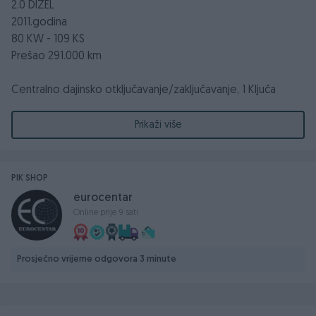
2.0 DIZEL
2011.godina
80 KW - 109 KS
Prešao 291.000 km
Centralno dajinsko otključavanje/zaključavanje, 1 Ključa
Električno podešavanje retrovizora sa žmigavcima
Električni podizači stakala
Prikaži više
Klima ,
Komande na volanu
Volan podesiv po visini i dubini
PIK SHOP
Naslon za ruku
eurocentar
Radio CD MP3
Online prije 9 sati
Anti-Blockier-System (ABS)
ESP
ISOFIX - kopčanje za dječije sjedalice
Prosječno vrijeme odgovora 3 minute
Podešavanje nivoa prednjih svjetala
Maglo farovi-maglenke
Manuelni mjenjač 6+R