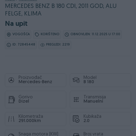
MERCEDES BENZ B 180 CDI, 2011 GOD, ALU
FELGE, KLIMA
Na upit
VOGOŠĆA
KORIŠTENO
OBNOVLJEN: 11.12.2025 U 17:00
ID: 72845448
PREGLEDI: 2219
Proizvođač
Model
Mercedes-Benz
B 180
Gorivo
Transmisija
Dizel
Manuelni
Kilometraža
Kubikaža
291.000km
2.0
Snaga motora (KW)
Broj vrata