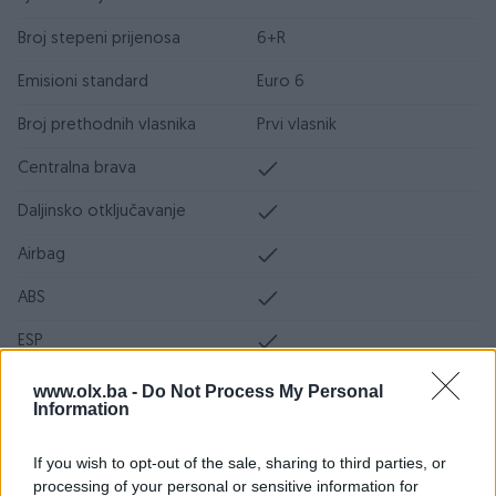
Broj stepeni prijenosa
6+R
Emisioni standard
Euro 6
Broj prethodnih vlasnika
Prvi vlasnik
Centralna brava
Daljinsko otključavanje
Airbag
ABS
ESP
DPF/FAP filter
www.olx.ba -
Do Not Process My Personal
Information
Servo volan
If you wish to opt-out of the sale, sharing to third parties, or
Turbo
processing of your personal or sensitive information for