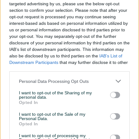
targeted advertising by us, please use the below opt-out
Ocarinjen
section to confirm your selection. Please note that after your
opt-out request is processed you may continue seeing
Datum objave
06.12.2025
interest-based ads based on personal information utilized by
us or personal information disclosed to third parties prior to
Oprema
your opt-out. You may separately opt-out of the further
disclosure of your personal information by third parties on the
Klimatizacija
Jednozonska
IAB’s list of downstream participants. This information may
also be disclosed by us to third parties on the
IAB’s List of
Muzika/ozvučenje
CD MP3
Downstream Participants
that may further disclose it to other
third parties.
Vrsta enterijera
Platno
Personal Data Processing Opt Outs
Svjetla
Halogena
I want to opt-out of the Sharing of my
Metalik
personal data.
Opted In
Komande na volanu
I want to opt-out of the Sale of my
USB port
Personal Data.
Opted In
Tempomat
I want to opt-out of processing my