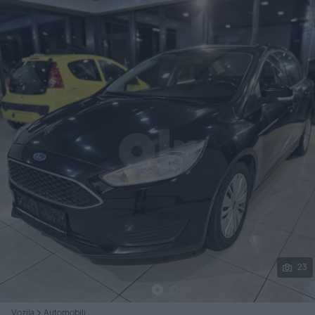
Podijeli
23
Vozila
Automobili