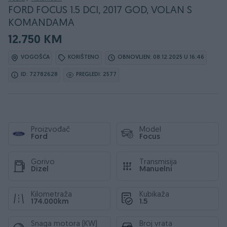
FORD FOCUS 1.5 DCI, 2017 GOD, VOLAN S
KOMANDAMA
12.750 KM
VOGOŠĆA
KORIŠTENO
OBNOVLJEN: 08.12.2025 U 16:46
ID: 72782628
PREGLEDI: 2577
Proizvođač
Model
Ford
Focus
Gorivo
Transmisija
Dizel
Manuelni
Kilometraža
Kubikaža
174.000km
1.5
Snaga motora (KW)
Broj vrata