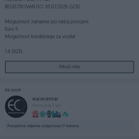
REGISTROVAN DO 30.07.2026 GOD
Mogućnost zamjene po našoj procjeni
Euro 5
Mogućnost kreditiranja za vozila!
1.4 DIZEL
2012. GODINA
50 KW - 68 KS
Prikaži više
Prešao 180.000 km
Centralno daljinsko otključavanje/zaključavanje / Centralna
PIK SHOP
brava, 1 Ključ
eurocentar
Kožni trokraki volan sa komandama,
Online prije 7 sati
Tempomat
Električni podizači stakala
Električno podešavanje retrovizora sa žmigavcima
Prosječno vrijeme odgovora 17 minuta
Grijači u retrovizorima