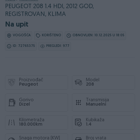
PEUGEOT 208 1.4 HDI, 2012 GOD,
REGISTROVAN, KLIMA
Na upit
VOGOŠĆA
KORIŠTENO
OBNOVLJEN: 10.12.2025 U 18:05
ID: 72765375
PREGLEDI: 977
Proizvođač
Model
Peugeot
208
Gorivo
Transmisija
Dizel
Manuelni
Kilometraža
Kubikaža
180.000km
1.4
Snaga motora (KW)
Broj vrata