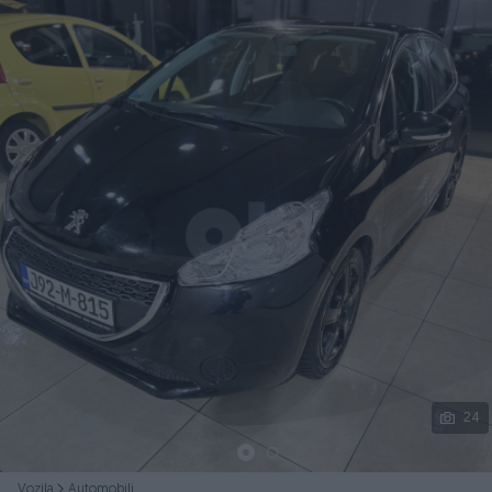
Podijeli
24
Vozila
Automobili