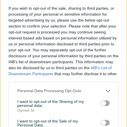
Servo volan
If you wish to opt-out of the sale, sharing to third parties, or
processing of your personal or sensitive information for
Turbo
targeted advertising by us, please use the below opt-out
section to confirm your selection. Please note that after your
Datum objave
05.12.2025
opt-out request is processed you may continue seeing
interest-based ads based on personal information utilized by
Oprema
us or personal information disclosed to third parties prior to
your opt-out. You may separately opt-out of the further
Klimatizacija
Jednozonska
disclosure of your personal information by third parties on the
IAB’s list of downstream participants. This information may
Muzika/ozvučenje
Ostalo
also be disclosed by us to third parties on the
IAB’s List of
Downstream Participants
that may further disclose it to other
Vrsta enterijera
Platno
third parties.
Svjetla
Halogena
Personal Data Processing Opt Outs
Metalik
I want to opt-out of the Sharing of my
personal data.
Komande na volanu
Opted In
Touch screen (ekran)
I want to opt-out of the Sale of my
Personal Data.