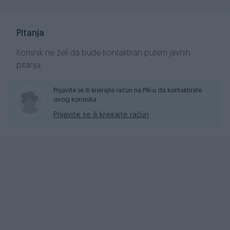
Klima
Touch screen multimedia, AUX , USB
ABS, ESP
Pitanja
ISOFIX - kopčanje za dječije sjedalice
Manuelni mjenjač 5+R
Korisnik ne želi da bude kontaktiran putem javnih
Alu Felge R16"
pitanja.
Crna metalik boja
Prijavite se ili kreirajte račun na PIK-u da kontaktirate
ovog korisnika.
CIJENA SA PLAĆENIM POREZOM I URAČUNATIM PDV-om
Prijavite se ili kreirajte račun
8.999,00 KM
FIXNA CIJENA !!
Vozilo možete pogledati svakim danom od 09:00 pa do
17:00 h u našem prodajnom salonu,koji se nalazi na novoj
adresi u Krivoglavcima kod kružnog toka
https://maps.app.goo.gl/oLHmgcDvi7FWSmVLA