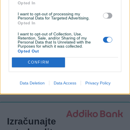
Opted In
USB port
I want to opt-out of processing my
Tempomat
Personal Data for Targeted Advertising.
Opted In
Bluetooth
I want to opt-out of Collection, Use,
El. podizači stakala
Retention, Sale, and/or Sharing of my
Personal Data that Is Unrelated with the
Purposes for which it was collected.
Naslon za ruku
Opted Out
Maglenke
CONFIRM
Električni retrovizori
ISOFIX
Data Deletion
Data Access
Privacy Policy