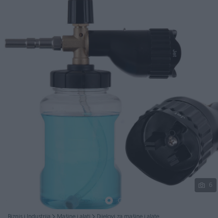
Podijeli
6
Biznis i Industrija
Mašine i alati
Dijelovi za mašine i alate