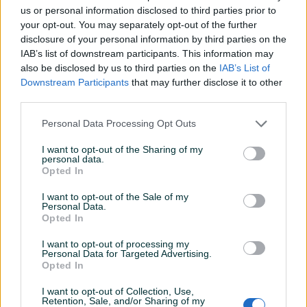
us or personal information disclosed to third parties prior to
Datum objave
19.09.2025
your opt-out. You may separately opt-out of the further
disclosure of your personal information by third parties on the
IAB’s list of downstream participants. This information may
also be disclosed by us to third parties on the
IAB’s List of
Downstream Participants
that may further disclose it to other
Detaljni opis
third parties.
Šifra: 30574 (ili 30557 + 30265)
Personal Data Processing Opt Outs
Barkod: 5904422441838
I want to opt-out of the Sharing of my
personal data.
PROFESIONALNI PJENOMAT Jet3Pro REZERVOAR 1L –
Opted In
240 bar
I want to opt-out of the Sale of my
Personal Data.
Kompatibilnost:
Kew / Nilfisk Alto profesionalna serija /
Opted In
Kranzle D12 profesionalna serija
I want to opt-out of processing my
Personal Data for Targeted Advertising.
Opis proizvoda:
Prikaži više
Opted In
I want to opt-out of Collection, Use,
Pjenomat savršeno radi sa svim vrstama sredstava za
Retention, Sale, and/or Sharing of my