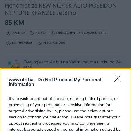
Pjenomat za KEW NILFISK ALTO POSEIDON
NEPTUNE KRANZLE Jet3Pro
85 KM
ŽIVINICE
NOVO
OBNOVLJEN: 05.07.2026 U 06:12
ID: 70974585
PREGLEDI: 266
Ovaj oglas može biti na Vašim vratima u roku od 24
sata
www.olx.ba -
Do Not Process My Personal
Naruči
Information
If you wish to opt-out of the sale, sharing to third parties, or
processing of your personal or sensitive information for
targeted advertising by us, please use the below opt-out
Osobine
section to confirm your selection. Please note that after your
opt-out request is processed you may continue seeing
Tip mašine/alata
Za pumpe i kompresore
interest-based ads based on personal information utilized by