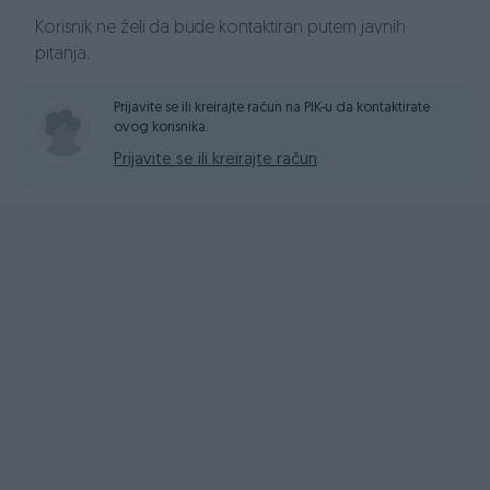
Klima
ISOFIX-kopčanje za dječije sjedalice
Korisnik ne želi da bude kontaktiran putem javnih
ABS, ESP
pitanja.
Podešavanje nivoa prednjih svjetala
Manuelni mjenjač 5+R
Prijavite se ili kreirajte račun na PIK-u da kontaktirate
ovog korisnika.
Alu Felge R15-ke
Metalik crna boja
Prijavite se ili kreirajte račun
Pismena garancija na porijeklo vozila
Pismena garancija na pređenu kilometražu
Pismena garancija na motor i mjenjač u trajanju od 6
mjeseci
CIJENA SA PLAĆENIM POREZOM I URAČUNATIM PDV-om!
8.600,00 KM
FIXNA CIJENA
Vozilo možete pogledati svakim danom od 09:00 pa