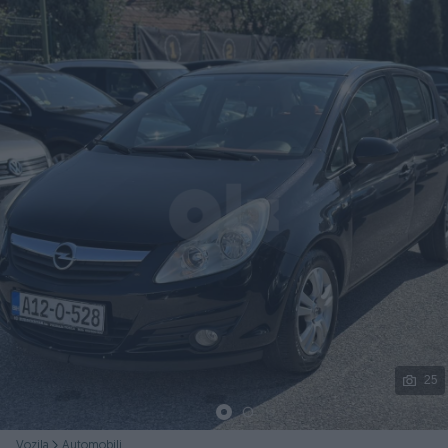
Podijeli
25
Vozila
Automobili