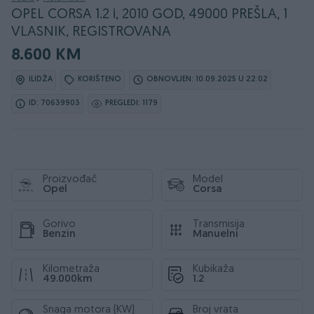
OPEL CORSA 1.2 i, 2010 GOD, 49000 PREŠLA, 1
VLASNIK, REGISTROVANA
8.600 KM
ILIDŽA
KORIŠTENO
OBNOVLJEN: 10.09.2025 U 22:02
ID: 70639903
PREGLEDI: 1179
Proizvođač
Model
Opel
Corsa
Gorivo
Transmisija
Benzin
Manuelni
Kilometraža
Kubikaža
49.000km
1.2
Snaga motora (KW)
Broj vrata