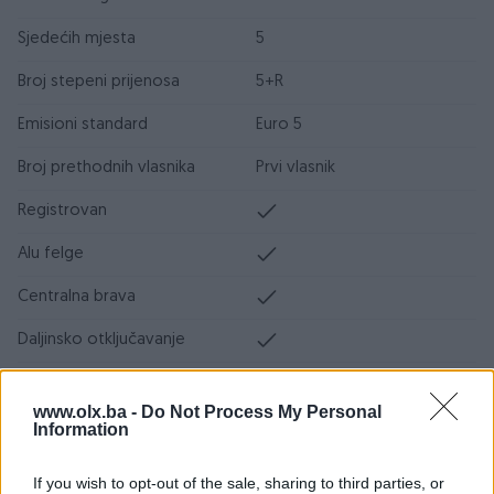
Sjedećih mjesta
5
Broj stepeni prijenosa
5+R
Emisioni standard
Euro 5
Broj prethodnih vlasnika
Prvi vlasnik
Registrovan
Alu felge
Centralna brava
Daljinsko otključavanje
Airbag
www.olx.ba -
Do Not Process My Personal
ABS
Information
ESP
If you wish to opt-out of the sale, sharing to third parties, or