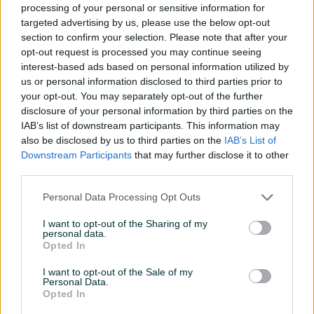
processing of your personal or sensitive information for
Servo volan
targeted advertising by us, please use the below opt-out
section to confirm your selection. Please note that after your
Datum objave
05.09.2025
opt-out request is processed you may continue seeing
interest-based ads based on personal information utilized by
Oprema
us or personal information disclosed to third parties prior to
your opt-out. You may separately opt-out of the further
Klimatizacija
Jednozonska
disclosure of your personal information by third parties on the
IAB’s list of downstream participants. This information may
Muzika/ozvučenje
CD MP3
also be disclosed by us to third parties on the
IAB’s List of
Downstream Participants
that may further disclose it to other
Vrsta enterijera
Platno
third parties.
Svjetla
Halogena
Personal Data Processing Opt Outs
Zaštita/Blokada
Električna blokada
I want to opt-out of the Sharing of my
personal data.
Metalik
Opted In
Komande na volanu
I want to opt-out of the Sale of my
Personal Data.
Opted In
Tempomat