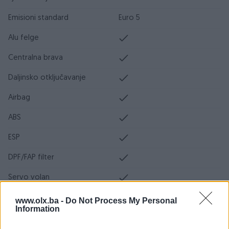
Emisioni standard
Euro 5
Alu felge
Centralna brava
Daljinsko otključavanje
Airbag
ABS
ESP
DPF/FAP filter
Servo volan
Turbo
www.olx.ba -
Do Not Process My Personal
Information
Ocarinjen