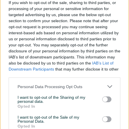
If you wish to opt-out of the sale, sharing to third parties, or
Datum objave
07.08.2025
processing of your personal or sensitive information for
targeted advertising by us, please use the below opt-out
Oprema
section to confirm your selection. Please note that after your
opt-out request is processed you may continue seeing
Klimatizacija
Dvozonska
interest-based ads based on personal information utilized by
us or personal information disclosed to third parties prior to
Muzika/ozvučenje
CD MP3
your opt-out. You may separately opt-out of the further
disclosure of your personal information by third parties on the
Parking senzori
Naprijed i nazad
IAB’s list of downstream participants. This information may
also be disclosed by us to third parties on the
IAB’s List of
Vrsta enterijera
Koža
Downstream Participants
that may further disclose it to other
third parties.
Svjetla
LED
Personal Data Processing Opt Outs
Metalik
I want to opt-out of the Sharing of my
Komande na volanu
personal data.
Opted In
Navigacija
I want to opt-out of the Sale of my
Tempomat
Personal Data.
Opted In