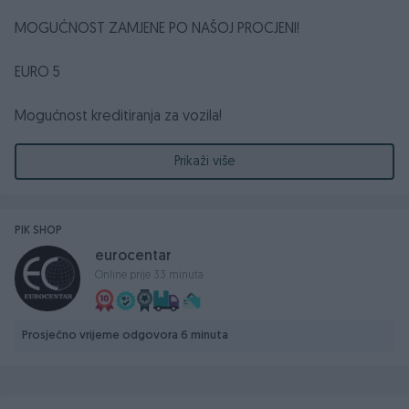
MOGUĆNOST ZAMJENE PO NAŠOJ PROCJENI!
EURO 5
Mogućnost kreditiranja za vozila!
2.0 TDI
Prikaži više
2013. GODINA
130 KW - 177 KS
Prešao 192.000 km
PIK SHOP
eurocentar
Centralno daljinsko otključavanje/zaključavanje / Centralna
Online prije 33 minuta
brava
FULL LED MATRIX, Maglenke - Maglo Farovi
2 ključaKeyless
Prosječno vrijeme odgovora 6 minuta
Kožni volan sa komandama
Volan podesiv po visini i dubini
Parking Senzori Nazad i naprijed