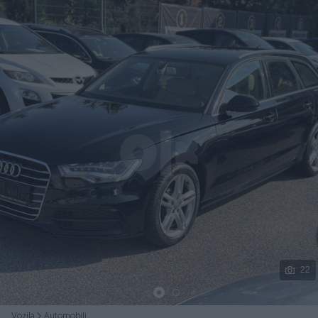
Podijeli
22
Vozila
Automobili