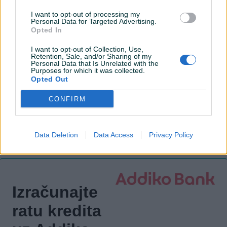
Senzor auto. svjetla
I want to opt-out of processing my
Personal Data for Targeted Advertising.
Start-Stop sistem
Opted In
El. podizači stakala
I want to opt-out of Collection, Use,
Retention, Sale, and/or Sharing of my
Personal Data that Is Unrelated with the
Naslon za ruku
Purposes for which it was collected.
Opted Out
Maglenke
CONFIRM
Električni retrovizori
ISOFIX
Data Deletion
Data Access
Privacy Policy