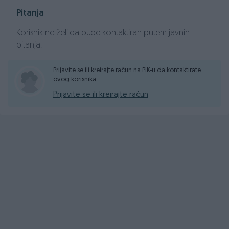
Električni podizači stakala x4
Pitanja
Električno podešavanje retrovizora sa žmigavcima
Grijači u retrovizorima
Korisnik ne želi da bude kontaktiran putem javnih
Naslon za ruku
pitanja.
Klima dvozonska
Radio CD-MP3, SD ,Navigacija
Prijavite se ili kreirajte račun na PIK-u da kontaktirate
ovog korisnika.
AUX
ABS, ESP, Audi drive select
Prijavite se ili kreirajte račun
ISOFIX - kopčanje za dječije sjedalice
DSG automatski mjenjač
Alu Felge R18 ke
Metalik crna boja
CIJENA SA PLAĆENIM POREZOM I URAČUNATIM PDV-om
23.000,00 KM
FIXNA CIJENA