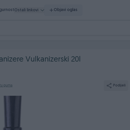
igurnost
Objavi oglas
Ostali linkovi
nizere Vulkanizerski 20l
ažu guma
Podijeli