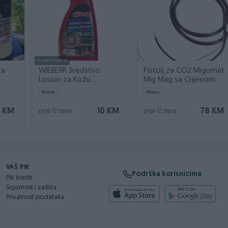
anje bezzračnih guma prilikom montaže gume na naplatak. Posebn
Flat guma.
trenutnog prijanjanja stopice gume uz felgu. Inflator je pogodan
h automobila i motocikala.
Dostupno odmah
za
WIEBERR Sredstvo
Pistolj za CO2 Migomat
emljen je sigurnosnim ventilom koji kontroliše pritisak unutar
Losion za Kožu
Mig Mag sa Crijevom
ner 5l
Instrument Tablu 550ml
2,5m MK14 TW14
Novo
Novo
 KM
10 KM
78 KM
prije 12 dana
prije 12 dana
eđaja na felgi.
trenutno stanje pritiska.
VAŠ PIK
Podrška korisnicima
PIK kredit
Sigurnost i zaštita
Privatnost podataka