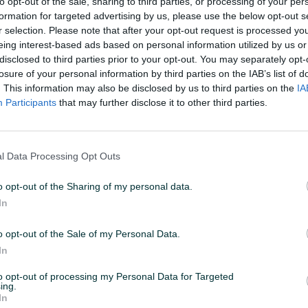
to opt-out of the sale, sharing to third parties, or processing of your per
formation for targeted advertising by us, please use the below opt-out s
r selection. Please note that after your opt-out request is processed y
:44
ID: 68433032
PREGLEDI: 543
eing interest-based ads based on personal information utilized by us or
disclosed to third parties prior to your opt-out. You may separately opt-
losure of your personal information by third parties on the IAB’s list of
u od 24 sata
. This information may also be disclosed by us to third parties on the
IA
Naruči
Participants
that may further disclose it to other third parties.
l Data Processing Opt Outs
o opt-out of the Sharing of my personal data.
In
o opt-out of the Sale of my Personal Data.
In
to opt-out of processing my Personal Data for Targeted
ing.
In