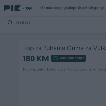
Početna
Kategorije
Shopovi
Marketing
Blog
S
Top za Puhanje Guma za Vulka
180 KM
Dostupno odmah
Biznis i Industrija
Mašine i alati
Mašine za balansiranje i mont