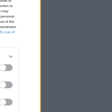
sonal or
ection to
ou may
 personal
out of the
 downstream
B’s List of