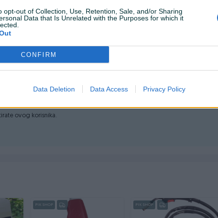
o opt-out of Collection, Use, Retention, Sale, and/or Sharing
ersonal Data that Is Unrelated with the Purposes for which it
lected.
Out
 20L
CONFIRM
Data Deletion
Data Access
Privacy Policy
itanja.
ktirate ovog korisnika.
r, sigurnosni ventil)
PIK SHOP
PIK SHOP