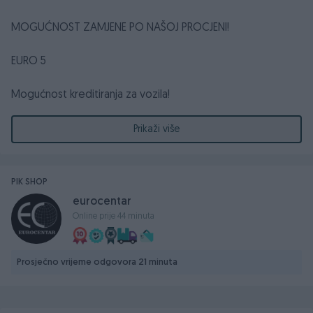
MOGUĆNOST ZAMJENE PO NAŠOJ PROCJENI!
EURO 5
Mogućnost kreditiranja za vozila!
Prikaži više
1.7 DIZEL
2013 GODINA -
PIK SHOP
eurocentar
96 KW - 130 KS
Online prije 44 minuta
Prosječno vrijeme odgovora 21 minuta
Prešao 154.000 km