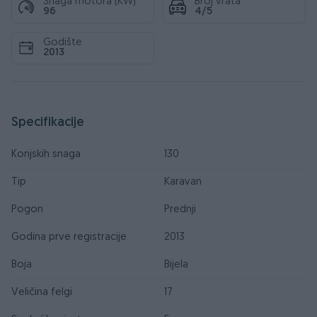
Snaga motora (KW)
Broj vrata
96
4/5
Godište
2013
Specifikacije
Konjskih snaga
130
Tip
Karavan
Pogon
Prednji
Godina prve registracije
2013
Boja
Bijela
Veličina felgi
17