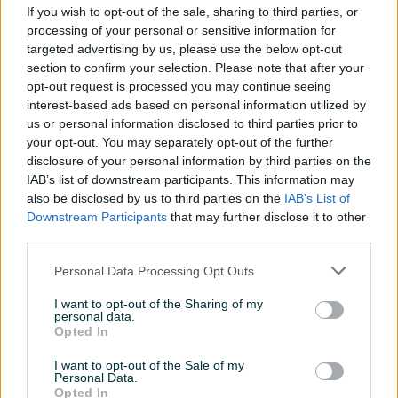
If you wish to opt-out of the sale, sharing to third parties, or
Datum objave
18.11.2024
processing of your personal or sensitive information for
targeted advertising by us, please use the below opt-out
Oprema
section to confirm your selection. Please note that after your
opt-out request is processed you may continue seeing
Klimatizacija
Jednozonska
interest-based ads based on personal information utilized by
us or personal information disclosed to third parties prior to
Muzika/ozvučenje
CD MP3
your opt-out. You may separately opt-out of the further
disclosure of your personal information by third parties on the
Parking senzori
Nazad
IAB’s list of downstream participants. This information may
also be disclosed by us to third parties on the
IAB’s List of
Vrsta enterijera
Platno
Downstream Participants
that may further disclose it to other
third parties.
Svjetla
Halogena
Personal Data Processing Opt Outs
Metalik
I want to opt-out of the Sharing of my
Digitalna klima
personal data.
Opted In
Komande na volanu
I want to opt-out of the Sale of my
Personal Data.
USB port
Opted In