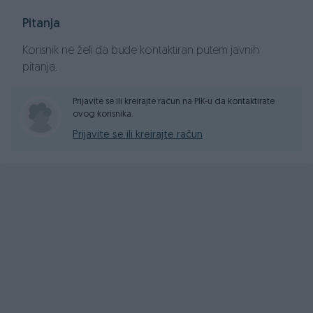
Parking senzori nazad
Pitanja
Maglenke
Korisnik ne želi da bude kontaktiran putem javnih
Centralno otključavanje/zaključavanje / Centralna brava
pitanja.
2 ključa
Prijavite se ili kreirajte račun na PIK-u da kontaktirate
ovog korisnika.
KOŽNI trokraki Volan podesiv po visini i dubini sa
Prijavite se ili kreirajte račun
komandama
Električni podizači stakala
Klima
CD-MP3 , AUX
ABS, ESP