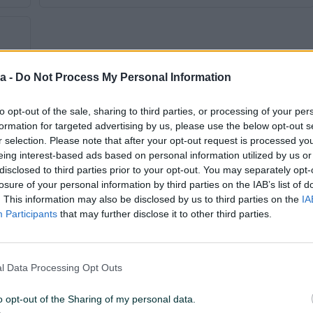
a -
Do Not Process My Personal Information
to opt-out of the sale, sharing to third parties, or processing of your per
formation for targeted advertising by us, please use the below opt-out s
r selection. Please note that after your opt-out request is processed y
Tip
Kabriolet
eing interest-based ads based on personal information utilized by us or
disclosed to third parties prior to your opt-out. You may separately opt-
Godina prve registracije
2012
losure of your personal information by third parties on the IAB’s list of
. This information may also be disclosed by us to third parties on the
IA
Veličina felgi
15
Participants
that may further disclose it to other third parties.
Broj stepeni prijenosa
5+R
Broj prethodnih vlasnika
1
l Data Processing Opt Outs
Centralna brava
o opt-out of the Sharing of my personal data.