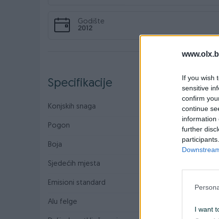
Godište
2012
www.olx.b
If you wish 
Specifikacije
sensitive in
confirm you
Konjskih snaga
85
continue se
information 
Pogon
Prednji
further disc
participants
Boja
Plava
Downstream 
Sjedećih mjesta
4
Emisioni standard
Euro 5
Persona
Alu felge
I want t