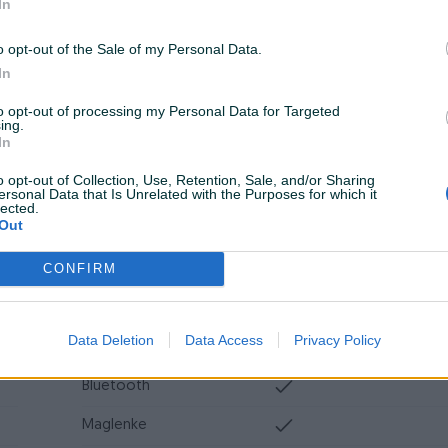
In
Airbag
ESP
o opt-out of the Sale of my Personal Data.
In
Turbo
to opt-out of processing my Personal Data for Targeted
ing.
Datum objave
09.11.2024
In
o opt-out of Collection, Use, Retention, Sale, and/or Sharing
ersonal Data that Is Unrelated with the Purposes for which it
lected.
Out
Muzika/ozvučenje
CD MP3
CONFIRM
Vrsta enterijera
Platno
Metalik
Data Deletion
Data Access
Privacy Policy
Komande na volanu
Bluetooth
Maglenke