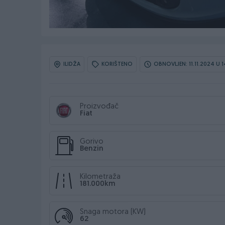
ILIDŽA
KORIŠTENO
OBNOVLJEN: 11.11.2024 U 
Proizvođač
Fiat
Gorivo
Benzin
Kilometraža
181.000km
Snaga motora (KW)
62