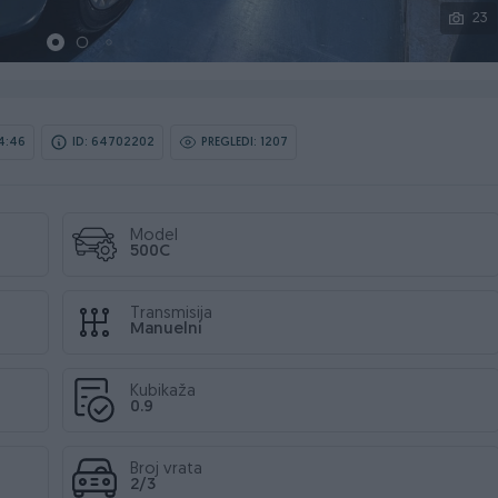
23
14:46
ID: 64702202
PREGLEDI: 1207
Model
500C
Transmisija
Manuelni
Kubikaža
0.9
Broj vrata
2/3