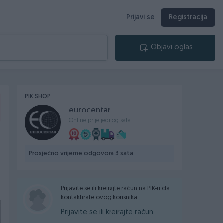
Prijavi se
Registracija
Objavi oglas
PIK SHOP
eurocentar
Online prije jednog sata
Prosječno vrijeme odgovora 3 sata
Prijavite se ili kreirajte račun na PIK-u da
kontaktirate ovog korisnika.
Prijavite se ili kreirajte račun