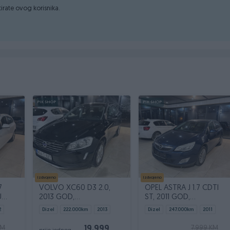
ktirate ovog korisnika.
PIK SHOP
PIK SHOP
V-om!
Izdvojeno
Izdvojeno
7
VOLVO XC60 D3 2.0,
OPEL ASTRA J 1.7 CDTI
U
2013 GOD,
ST, 2011 GOD,
REGISTROVAN,
NAVIGACIJA, KLIMA
2
Dizel
222.000
km
2013
Dizel
247.000
km
2011
NAVIGACIJA
KM
7.999 KM
19.999