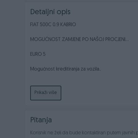
Detaljni opis
FIAT 500C 0.9 KABRIO
MOGUĆNOST ZAMJENE PO NAŠOJ PROCJENI...
EURO 5
Mogućnost kreditiranja za vozila..
0.9 BENZIN
2012 GODINA
Prikaži više
62,5 KW- 85 KS
Prešao 181000 km
Pitanja
Parking senzori nazad
Maglenke
Korisnik ne želi da bude kontaktiran putem javnih p
Kožni Volan podesiv po visini i dubini sa komanda