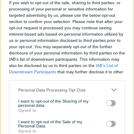
If you wish to opt-out of the sale, sharing to third parties, or
Datum objave
25.10.2024
processing of your personal or sensitive information for
targeted advertising by us, please use the below opt-out
Oprema
section to confirm your selection. Please note that after your
opt-out request is processed you may continue seeing
Klimatizacija
Dvozonska
interest-based ads based on personal information utilized by
us or personal information disclosed to third parties prior to
Muzika/ozvučenje
CD MP3
your opt-out. You may separately opt-out of the further
disclosure of your personal information by third parties on the
Parking senzori
Nazad
IAB’s list of downstream participants. This information may
also be disclosed by us to third parties on the
IAB’s List of
Vrsta enterijera
Platno
Downstream Participants
that may further disclose it to other
third parties.
Svjetla
Halogena
Personal Data Processing Opt Outs
Metalik
I want to opt-out of the Sharing of my
Digitalna klima
personal data.
Opted In
Komande na volanu
I want to opt-out of the Sale of my
USB port
Personal Data.
Opted In