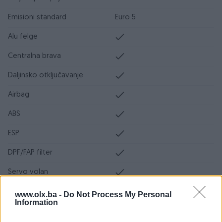
Emisioni standard
Euro 5
Alu felge
Centralna brava
Daljinsko otključavanje
Airbag
ABS
ESP
DPF/FAP filter
Servo volan
Turbo
www.olx.ba -
Do Not Process My Personal
Information
Ocarinjen