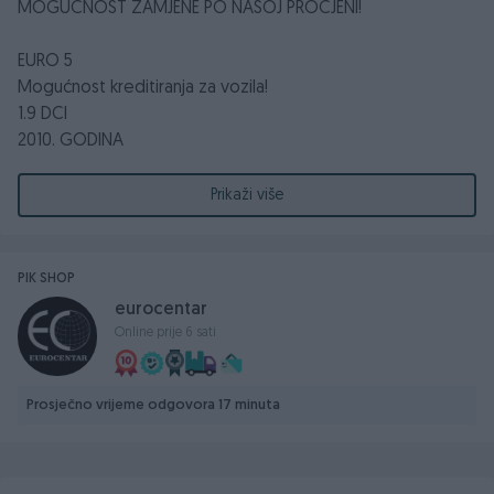
MOGUĆNOST ZAMJENE PO NAŠOJ PROCJENI!
EURO 5
Mogućnost kreditiranja za vozila!
1.9 DCI
2010. GODINA
96 KW - 130 KS
Prikaži više
Prešao 162000km
Parking senzori nazad
Centralno daljinsko otključavanje/zaključavanje / Centralna
PIK SHOP
brava 1 ključ
eurocentar
Kožni volan podesiv po visini i dubini sa komandama
Online prije 6 sati
Električni podizači stakala
Električno podešavanje retrovizora sa žmigavcima
Grijači u retrovizorima
Prosječno vrijeme odgovora 17 minuta
Digitalna dvozonska Klima
Radio CD-MP3, Navigacija
AUX