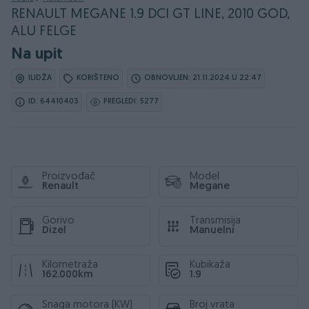
RENAULT MEGANE 1.9 DCI GT LINE, 2010 GOD,
ALU FELGE
Na upit
ILIDŽA
KORIŠTENO
OBNOVLJEN: 21.11.2024 U 22:47
ID: 64410403
PREGLEDI: 5277
Proizvođač
Model
Renault
Megane
Gorivo
Transmisija
Dizel
Manuelni
Kilometraža
Kubikaža
162.000km
1.9
Snaga motora (KW)
Broj vrata