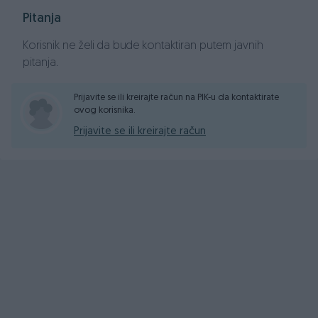
ABS, ESP
Pitanja
Naslon za ruku
ISOFIX - kopčanje za dječije sjedalice
Korisnik ne želi da bude kontaktiran putem javnih
Alu Felge 17-ke -
pitanja.
BIJELA boja
Prijavite se ili kreirajte račun na PIK-u da kontaktirate
ovog korisnika.
CIJENA SA PLAĆENIM POREZOM I URAČUNATIM PDV-OM!
Prijavite se ili kreirajte račun
9.999,00 KM
FIXNA CIJENA
Vozilo možete pogledati svakim danom od 9:00 pa
do 17:00 h u našem prodajnm salonu,
koji se nalazi na adresi Ismeta Alajbegovića Šerbe br.
1A, Stup/Ilidža (100 metara od Stanić Tehnoshop-a, u
produžetku druga ulica lijevo).
Uz kupovinu vašeg vozila, pružamo Vam mogučnost da za
Vas završimo registraciju po najpovoljnijim uslovima na