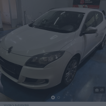
Podijeli
25
Vozila
Automobili