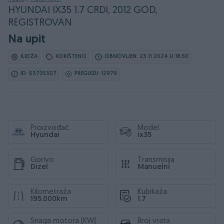
HYUNDAI IX35 1.7 CRDI, 2012 GOD,
REGISTROVAN
Na upit
ILIDŽA
KORIŠTENO
OBNOVLJEN: 23.11.2024 U 18:50
ID: 63735307
PREGLEDI: 12979
Proizvođač
Model
Hyundai
ix35
Gorivo
Transmisija
Dizel
Manuelni
Kilometraža
Kubikaža
195.000km
1.7
Snaga motora (KW)
Broj vrata