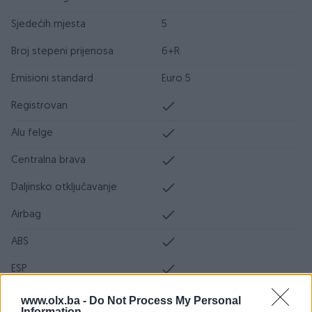
Sjedećih mjesta
5
Broj stepeni prijenosa
6+R
Emisioni standard
Euro 5
Registrovan
Alu felge
Centralna brava
Daljinsko otključavanje
Airbag
ABS
ESP
DPF/FAP filter
www.olx.ba -
Do Not Process My Personal
Information