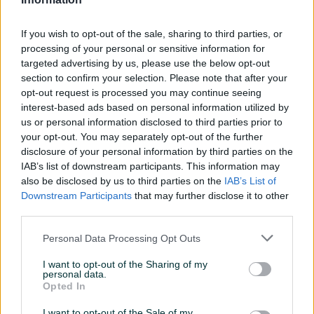
Servo volan
If you wish to opt-out of the sale, sharing to third parties, or
Turbo
processing of your personal or sensitive information for
targeted advertising by us, please use the below opt-out
Datum objave
20.09.2024
section to confirm your selection. Please note that after your
opt-out request is processed you may continue seeing
Oprema
interest-based ads based on personal information utilized by
us or personal information disclosed to third parties prior to
Klimatizacija
Dvozonska
your opt-out. You may separately opt-out of the further
disclosure of your personal information by third parties on the
Muzika/ozvučenje
CD MP3
IAB’s list of downstream participants. This information may
also be disclosed by us to third parties on the
IAB’s List of
Parking senzori
Nazad
Downstream Participants
that may further disclose it to other
third parties.
Vrsta enterijera
Koža i platno
Personal Data Processing Opt Outs
Svjetla
Halogena
I want to opt-out of the Sharing of my
Metalik
personal data.
Opted In
Digitalna klima
I want to opt-out of the Sale of my