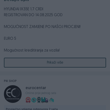
HYUNDAI IX35E 1.7 CRDI
REGISTROVAN DO 14.08.2025 GOD
MOGUĆNOST ZAMJENE PO NAŠOJ PROCJENI!
EURO 5
Mogućnost kreditiranja za vozila!
1.7 DIZEL
Prikaži više
2012. GODINA
85 KW - 115KS
Prešao 162.000 km
PIK SHOP
eurocentar
Online prije jednog sata
Maglenke - Maglo Farovi,
Centralno daljinsko otključavanje/zaključavanje / Centralna
brava
Prosječno vrijeme odgovora 2 sata