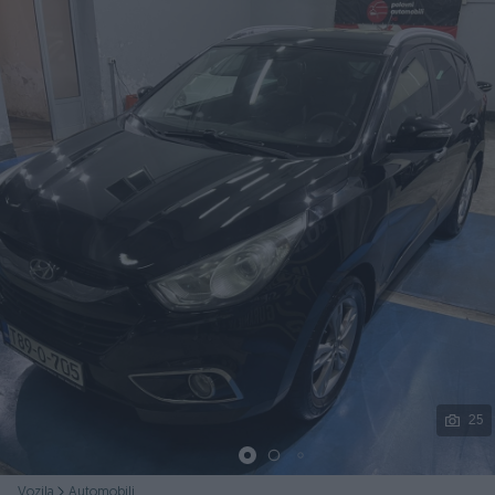
Podijeli
25
Vozila
Automobili