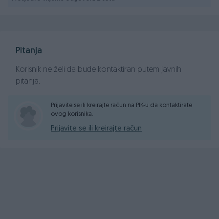
1 ključ
Parking Senzori Nazad
Kožni trokraki volan podesiv po visini i dubini sa
komandama,
Pitanja
Električni podizači stakala * 4
Električno podešavanje retrovizora sa Žmigavcima,
Korisnik ne želi da bude kontaktiran putem javnih
Digitalna dvcozonska Klima
pitanja.
CD-MP3 ,
ISOFIX - kopčanje za dječije sjedalice
Prijavite se ili kreirajte račun na PIK-u da kontaktirate
ovog korisnika.
Manuelni mjenjač 6+R
Alu felge R17 ke
Prijavite se ili kreirajte račun
Metalik crna Boja
CIJENA SA PLAĆENIM POREZOM I URAČUNATIM PDV-OM!
16.999,00 KM