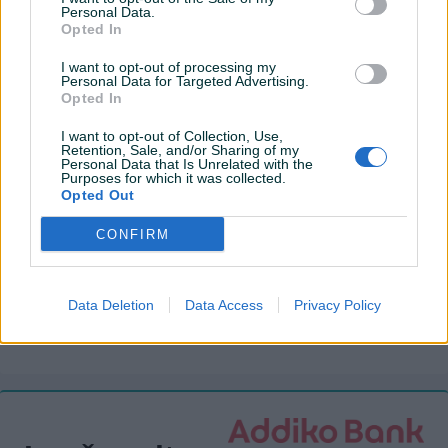
Komande na volanu
Personal Data.
Opted In
Tempomat
I want to opt-out of processing my
Personal Data for Targeted Advertising.
Bluetooth
Opted In
Senzor auto. svjetla
I want to opt-out of Collection, Use,
Retention, Sale, and/or Sharing of my
Personal Data that Is Unrelated with the
El. podizači stakala
Purposes for which it was collected.
Opted Out
Naslon za ruku
CONFIRM
Maglenke
Električni retrovizori
Data Deletion
Data Access
Privacy Policy
ISOFIX