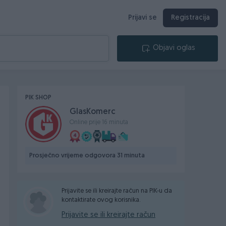
Prijavi se
Registracija
Objavi oglas
PIK SHOP
GlasKomerc
Online prije 16 minuta
Prosječno vrijeme odgovora 31 minuta
Prijavite se ili kreirajte račun na PIK-u da
kontaktirate ovog korisnika.
Prijavite se ili kreirajte račun