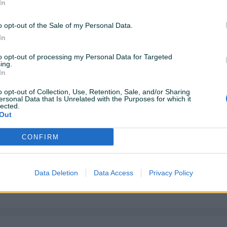
In
o opt-out of the Sale of my Personal Data.
In
to opt-out of processing my Personal Data for Targeted
ing.
In
o opt-out of Collection, Use, Retention, Sale, and/or Sharing
ersonal Data that Is Unrelated with the Purposes for which it
lected.
Out
CONFIRM
te pogledati i naručiti direktno na našoj web stranici, klikom
Data Deletion
Data Access
Privacy Policy
nažna i kompaktna akumulatorska bušilica-odvijač s motorom bez
nta i do
2.100 o/min
, čime maksimizira efikasnost na radnom
 glavom
, osigurava veću robusnost i pouzdan prijenos snage.
ion Clutch
, pruža veću kontrolu nad alatom i zaštitu korisnika. U