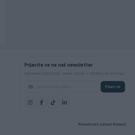
Ukrasne Letvice
Professional (Solo)
Novo
120 KM
389 KM
prije 6 sati
prije dan
99 KM
Prijavite se na naš newsletter
Najnovije pogodnosti, savjeti i akcije — direktno na vaš email.
Prijavi se
Privatnost
Uslovi
Pomoć