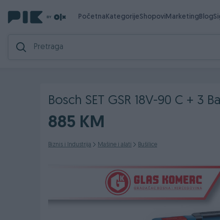
Početna
Kategorije
Shopovi
Marketing
Blog
S
Bosch SET GSR 18V-90 C + 3 Ba
885 KM
Biznis i Industrija
Mašine i alati
Bušilice