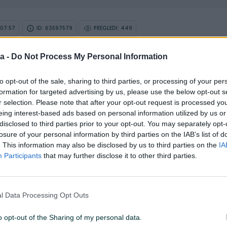
07:57
ID: 63597579
PREGLEDI: 449
a -
Do Not Process My Personal Information
u od 24 sata
Naruči
to opt-out of the sale, sharing to third parties, or processing of your per
formation for targeted advertising by us, please use the below opt-out s
r selection. Please note that after your opt-out request is processed y
eing interest-based ads based on personal information utilized by us or
disclosed to third parties prior to your opt-out. You may separately opt-
Tip bušilice
Odvijač i zavrtač
losure of your personal information by third parties on the IAB’s list of
. This information may also be disclosed by us to third parties on the
IA
Masa (kg)
1.1
Participants
that may further disclose it to other third parties.
Vrsta oglasa
Prodaja
Kontrola snage
✓
l Data Processing Opt Outs
Datum objave
13.09.2024
o opt-out of the Sharing of my personal data.