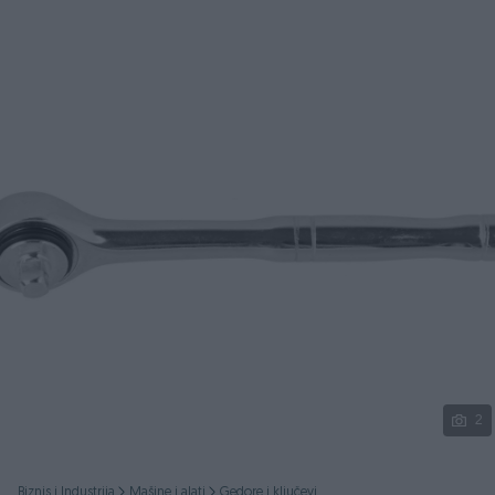
Podijeli
2
Biznis i Industrija
Mašine i alati
Gedore i ključevi