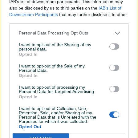
IAB’s list of downstream participants. This information may
Šifra: 20537
also be disclosed by us to third parties on the
IAB’s List of
Barkod:
5901477110160
Downstream Participants
that may further disclose it to other
third parties.
Model: G10118
Personal Data Processing Opt Outs
Karakteristike proizvoda:
I want to opt-out of the Sharing of my
personal data.
Mehanizam račne sa 41 zubom
Opted In
Okrugla glava sa čegrtaljkom
I want to opt-out of the Sale of my
Dvosmjerni prekidač koji omogućava rotaciju u oba smjera
Personal Data.
Izrađen od legiranog čelika za čvrstoću i dugotrajnu
Prikaži više
Opted In
upotrebu
I want to opt-out of processing my
Polirana hromirana površina za maksimalnu zaštitu od
Personal Data for Targeted Advertising.
korozije
Opted In
PIK SHOP
Nazubljena ručka za siguran hvat
AirTools
I want to opt-out of Collection, Use,
Opremljen sa kuglicom za blokiranje
Retention, Sale, and/or Sharing of my
Personal Data that Is Unrelated with the
Purposes for which it was collected.
Tehnički podaci:
Opted Out
Prosječno vrijeme odgovora 28 minuta