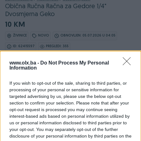
Obična Ručna Račna za Gedore 1/4"
Dvosmjerna Geko
10 KM
ŽIVINICE
NOVO
OBNOVLJEN: 05.07.2026 U 04:05
ID: 62415597
PREGLEDI: 355
www.olx.ba -
Do Not Process My Personal
Ovaj oglas može biti na Vašim vratima u roku od 24
Information
sata
If you wish to opt-out of the sale, sharing to third parties, or
Naruči
processing of your personal or sensitive information for
targeted advertising by us, please use the below opt-out
section to confirm your selection. Please note that after your
opt-out request is processed you may continue seeing
interest-based ads based on personal information utilized by
us or personal information disclosed to third parties prior to
your opt-out. You may separately opt-out of the further
Detaljni opis
disclosure of your personal information by third parties on the