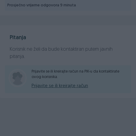
Navigacija
Prosječno vrijeme odgovora 9 minuta
Zadnja Kamera
Parking senzori
Anti-Blockier-System (ABS)
ESP
Pitanja
ISOFIX - kopčanje za dječije sjedalice
Radio CD-MP3
Korisnik ne želi da bude kontaktiran putem javnih
Manuelni mjenjač 5+R
pitanja.
Felge 15-ke
Crna Boja
Prijavite se ili kreirajte račun na PIK-u da kontaktirate
ovog korisnika.
Pismena garancija na porijeklo vozila
Prijavite se ili kreirajte račun
Pismena garancija na pređenu kilometražu
Pismena garancija na motor i mjenjač u trajanju od 6
mjeseci
CIJENA SA PLAĆENIM POREZOM I URAČUNATIM PDV-
OM....