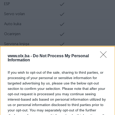
ESP
Servo volan
Auto kuka
Ocarinjen
Servisna knjiga
Datum objave
27.05.2024
www.olx.ba -
Do Not Process My Personal
Information
Oprema
If you wish to opt-out of the sale, sharing to third parties, or
Klimatizacija
Dvozonska
processing of your personal or sensitive information for
targeted advertising by us, please use the below opt-out
Muzika/ozvučenje
DVD MP3 plus LCD display
section to confirm your selection. Please note that after your
opt-out request is processed you may continue seeing
Parking senzori
Nazad
interest-based ads based on personal information utilized by
us or personal information disclosed to third parties prior to
Parking kamera
Zadnja
your opt-out. You may separately opt-out of the further