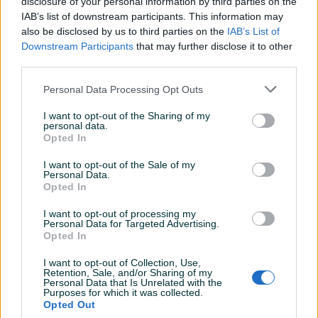
disclosure of your personal information by third parties on the
Vrsta enterijera
Koža i platno
IAB’s list of downstream participants. This information may
also be disclosed by us to third parties on the
IAB’s List of
Rolo zavjese
Nema
Downstream Participants
that may further disclose it to other
third parties.
Svjetla
LED
Personal Data Processing Opt Outs
Zaštita/Blokada
Ostalo
I want to opt-out of the Sharing of my
Metalik
personal data.
Opted In
Digitalna klima
I want to opt-out of the Sale of my
Komande na volanu
Personal Data.
Opted In
Navigacija
I want to opt-out of processing my
Personal Data for Targeted Advertising.
Touch screen (ekran)
Opted In
USB port
I want to opt-out of Collection, Use,
Retention, Sale, and/or Sharing of my
Personal Data that Is Unrelated with the
Tempomat
Purposes for which it was collected.
Opted Out
Bluetooth