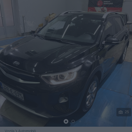
Podijeli
25
Vozila
Automobili