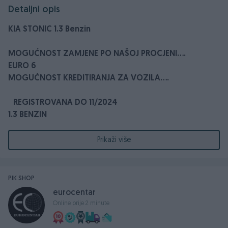
Detaljni opis
KIA STONIC 1.3 Benzin
MOGUĆNOST ZAMJENE PO NAŠOJ PROCJENI....
EURO 6
MOGUĆNOST KREDITIRANJA ZA VOZILA....
REGISTROVANA DO 11/2024
1.3 BENZIN
2019. GODINA
62KW -84 KS
Prikaži više
Prešao 134.195 km
Servisna knjiga (vozilo servisirano u ovlaštenom
PIK SHOP
servisu)
eurocentar
2 ključa
Online prije 2 minute
Volan podesiv po visini i dubini
Klima