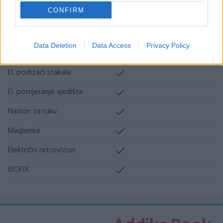
CONFIRM
Senzor kiše
Park assist
Data Deletion
Data Access
Privacy Policy
Start-Stop sistem
El. podizači stakala
El. pomjeranje sjedišta
Naslon za ruku
Maglenke
Električni retrovizori
ISOFIX