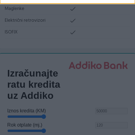
Maglenke
Električni retrovizori
ISOFIX