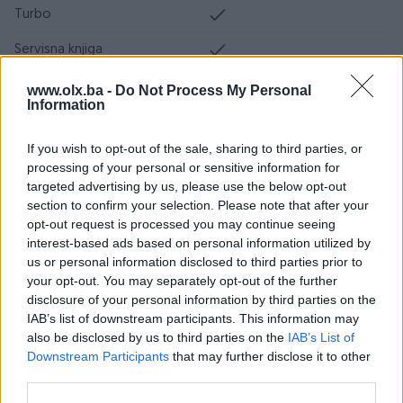
Turbo
Servisna knjiga
Datum objave
04.04.2024
www.olx.ba -
Do Not Process My Personal
Information
Oprema
If you wish to opt-out of the sale, sharing to third parties, or
Klimatizacija
Dvozonska
processing of your personal or sensitive information for
targeted advertising by us, please use the below opt-out
Muzika/ozvučenje
CD MP3
section to confirm your selection. Please note that after your
opt-out request is processed you may continue seeing
Parking senzori
Naprijed i nazad
interest-based ads based on personal information utilized by
us or personal information disclosed to third parties prior to
Vrsta enterijera
Koža
your opt-out. You may separately opt-out of the further
disclosure of your personal information by third parties on the
Svjetla
Halogena
IAB’s list of downstream participants. This information may
also be disclosed by us to third parties on the
IAB’s List of
Metalik
Downstream Participants
that may further disclose it to other
third parties.
Digitalna klima