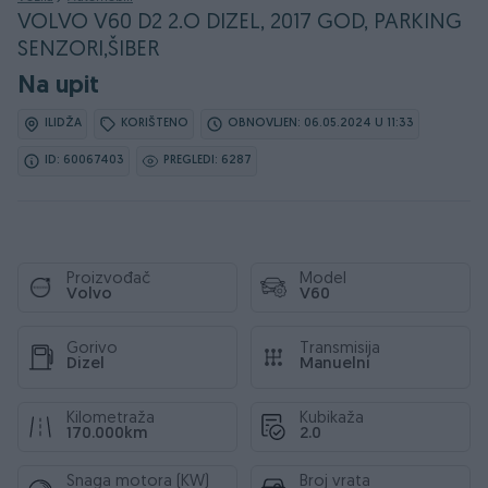
VOLVO V60 D2 2.O DIZEL, 2017 GOD, PARKING
SENZORI,ŠIBER
Na upit
ILIDŽA
KORIŠTENO
OBNOVLJEN: 06.05.2024 U 11:33
ID: 60067403
PREGLEDI: 6287
Proizvođač
Model
Volvo
V60
Gorivo
Transmisija
Dizel
Manuelni
Kilometraža
Kubikaža
170.000km
2.0
Snaga motora (KW)
Broj vrata