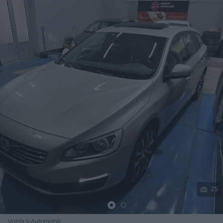
Podijeli
25
Vozila
Automobili