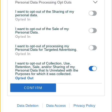
Personal Data Processing Opt Outs
Komande na volanu
I want to opt-out of the Sharing of my
Navigacija
personal data.
Opted In
USB port
I want to opt-out of the Sale of my
Tempomat
Personal Data.
Opted In
Bluetooth
I want to opt-out of processing my
Personal Data for Targeted Advertising.
Senzor kiše
Opted In
Park assist
I want to opt-out of Collection, Use,
Retention, Sale, and/or Sharing of my
Personal Data that Is Unrelated with the
Senzor auto. svjetla
Purposes for which it was collected.
Opted Out
Start-Stop sistem
CONFIRM
El. podizači stakala
Naslon za ruku
Data Deletion
Data Access
Privacy Policy
Šiber