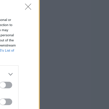
sonal or
ection to
ou may
 personal
out of the
 downstream
B’s List of