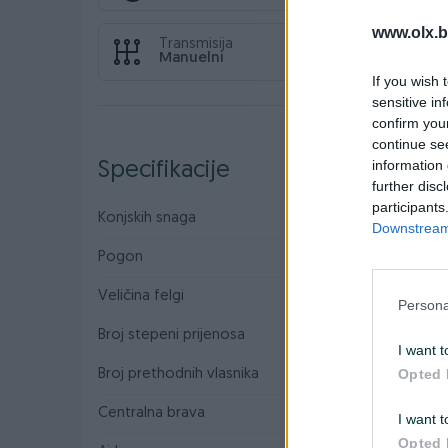
www.olx.b
Transmisija
Manuelni
If you wish 
sensitive in
confirm you
continue se
information 
Specifikacije
further disc
participants
Konjskih snaga
60
Downstream 
Pogon
Prednji
Veličina felgi
15
Persona
Broj stepeni prijenosa
5+R
I want t
Opted 
Broj prethodnih vlasnika
1
Centralna brava
I want t
Opted 