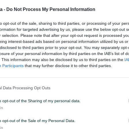
a -
Do Not Process My Personal Information
to opt-out of the sale, sharing to third parties, or processing of your per
formation for targeted advertising by us, please use the below opt-out s
r selection. Please note that after your opt-out request is processed y
eing interest-based ads based on personal information utilized by us or
disclosed to third parties prior to your opt-out. You may separately opt-
losure of your personal information by third parties on the IAB’s list of
. This information may also be disclosed by us to third parties on the
IA
Tip
Malo auto
Participants
that may further disclose it to other third parties.
Boja
Siva
Sjedećih mjesta
5
l Data Processing Opt Outs
Emisioni standard
Euro 5
o opt-out of the Sharing of my personal data.
In
Alu felge
Daljinsko otključavanje
o opt-out of the Sale of my Personal Data.
In