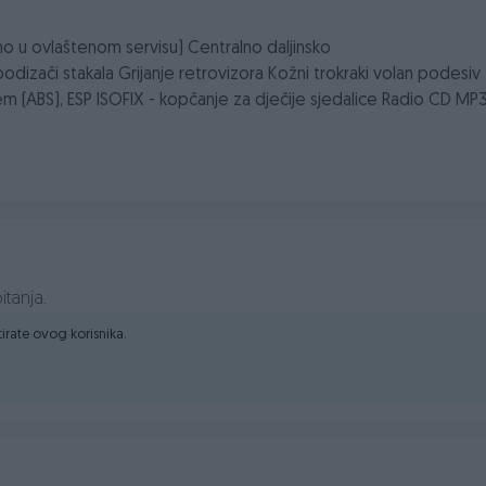
ano u ovlaštenom servisu) Centralno daljinsko
i podizači stakala Grijanje retrovizora Kožni trokraki volan podesiv
em (ABS), ESP ISOFIX - kopčanje za dječije sjedalice Radio CD MP
va boja
u od 6 mjeseci !
V-om
itanja.
0
pa do
17:00
h u našem prodajnom salonu, koji se nalazi na
ktirate ovog korisnika.
Ilidža
druga ulica lijevo). Uz kupovinu vašeg vozila, pružamo Vam
oljnijim uslovima na tržištu...