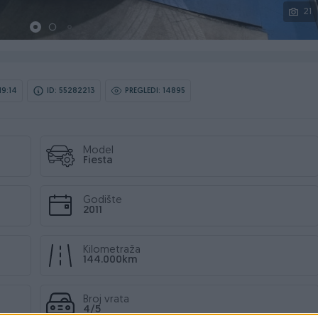
21
19:14
ID: 55282213
PREGLEDI: 14895
Model
Fiesta
Godište
2011
Kilometraža
144.000km
Broj vrata
4/5