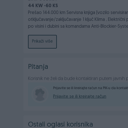
44 KW -60 KS
Prešao 144.000 km Servisna knjiga (vozilo servisir
otključavanje/zaključavanje 1 ključ Klima , Električn
po visini i dubini sa komandama Anti-Blockier-Syst
Manuelni Mjenjač 5 + R Alu Felge R15-ke Metalik si
Pismena garancija na porijeklo vozila !
Prikaži više
Pismena garancija na pređenu kilometražu !
Pismena garancija na motor i mjenjač u trajanj
Pitanja
CIJENA SA PLAĆENIM POREZOM I URAČUNATIM PD
7.500,00KM
Korisnik ne želi da bude kontaktiran putem javnih p
FIXNA CIJENA
Vozilo možete pogledati svakim danom od
09:0
Prijavite se ili kreirajte račun na PIK-u da konta
adresi
Ismeta Alajbegovića Šerbe br. 1A, Stup/
Prijavite se ili kreirajte račun
(100 metara od Stanić Tehnoshop-a, u produžetku 
mogučnost da za Vas završimo registraciju po najpov
Sve na jednom mjestu vaš
EUROCENTAR
Ostali oglasi korisnika