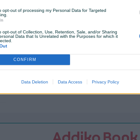
ABS
to opt-out of processing my Personal Data for Targeted
Servo volan
ing.
In
Datum objave
21.09.2023
o opt-out of Collection, Use, Retention, Sale, and/or Sharing
ersonal Data that Is Unrelated with the Purposes for which it
lected.
Out
CONFIRM
Muzika/ozvučenje
CD-MP3
Metalik
Data Deletion
Data Access
Privacy Policy
El. podizači stakala