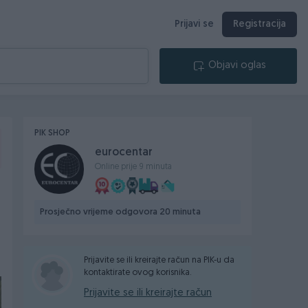
Prijavi se
Registracija
Objavi oglas
PIK SHOP
eurocentar
Online prije 9 minuta
Prosječno vrijeme odgovora 20 minuta
Prijavite se ili kreirajte račun na PIK-u da
kontaktirate ovog korisnika.
Prijavite se ili kreirajte račun