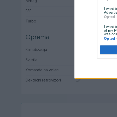
Airbag
I want 
ESP
Advertis
Opted 
Turbo
I want t
of my P
was col
Oprema
Opted 
Klimatizacija
Jednozonska
Svjetla
Halogena
Komande na volanu
Električni retrovizori