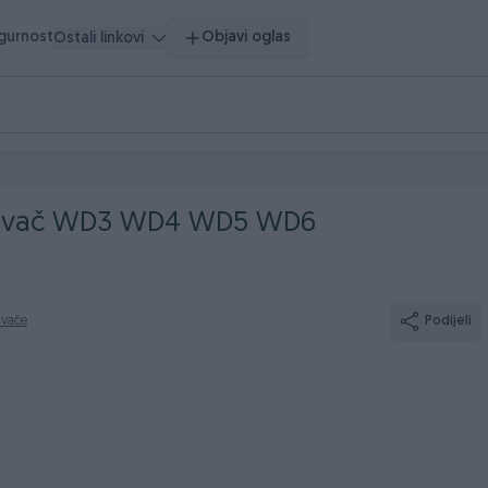
igurnost
Objavi oglas
Ostali linkovi
sisivač WD3 WD4 WD5 WD6
sivače
Podijeli