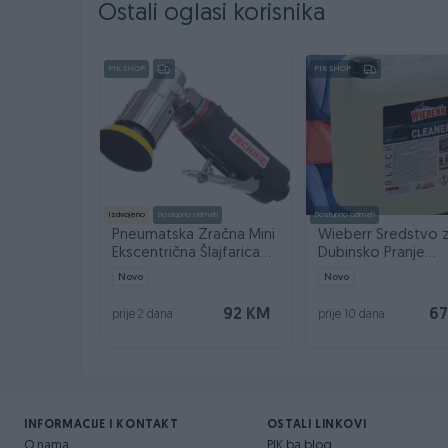
Spojite sa strane crijeva - 48mm
Ostali oglasi korisnika
Stanje - novo
PIK SHOP
PIK SHOP
Izdvojeno
Dostupno odmah
Dostupno odmah
Pneumatska Zračna Mini
Wieberr Sredstvo 
Ekscentrična Šlajfarica
Dubinsko Pranje
50mm AT-7037B
Čišćenje Black Clea
Novo
Novo
92 KM
67
prije 2 dana
prije 10 dana
INFORMACIJE I KONTAKT
OSTALI LINKOVI
O nama
PIK.ba blog