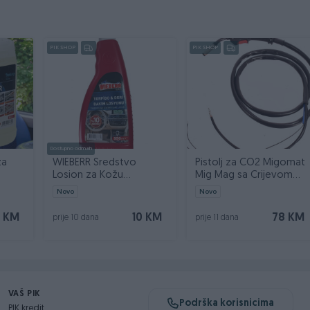
PIK SHOP
PIK SHOP
Dostupno odmah
za
WIEBERR Sredstvo
Pistolj za CO2 Migomat
Losion za Kožu
Mig Mag sa Crijevom
ner 5l
Instrument Tablu 550ml
2,5m MK14 TW14
Novo
Novo
 KM
10 KM
78 KM
prije 10 dana
prije 11 dana
VAŠ PIK
Podrška korisnicima
PIK kredit