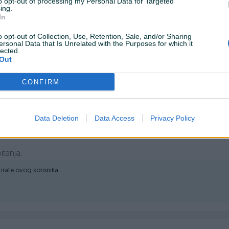
to opt-out of processing my Personal Data for Targeted
ing.
35 za Karcher usisivače serije WD (sa zamjenjivim dodacima za
In
jučak za vakuumske čašice unutrašnjeg prečnika 35mm.
o opt-out of Collection, Use, Retention, Sale, and/or Sharing
ersonal Data that Is Unrelated with the Purposes for which it
lected.
Out
CONFIRM
Prikaži dojmove
Data Deletion
Data Access
Privacy Policy
itanja.
ktirate ovog korisnika.
 čaše)