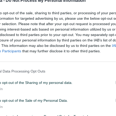
a -
Do Not Process My Personal Information
to opt-out of the sale, sharing to third parties, or processing of your per
:06
ID: 53734504
PREGLEDI: 689
formation for targeted advertising by us, please use the below opt-out s
r selection. Please note that after your opt-out request is processed y
eing interest-based ads based on personal information utilized by us or
u od 24 sata
Naruči
disclosed to third parties prior to your opt-out. You may separately opt-
losure of your personal information by third parties on the IAB’s list of
. This information may also be disclosed by us to third parties on the
IA
Participants
that may further disclose it to other third parties.
l Data Processing Opt Outs
o opt-out of the Sharing of my personal data.
In
o opt-out of the Sale of my Personal Data.
In