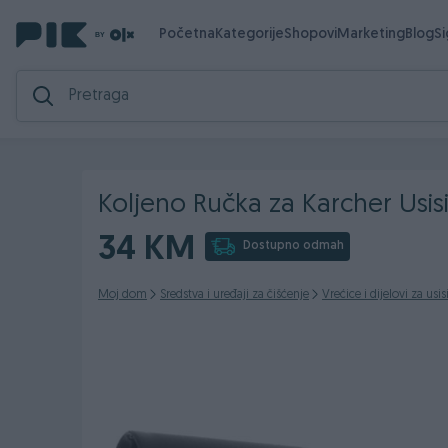
Početna
Kategorije
Shopovi
Marketing
Blog
S
Koljeno Ručka za Karcher U
34 KM
Dostupno odmah
Moj dom
Sredstva i uređaji za čišćenje
Vrećice i dijelovi za usi